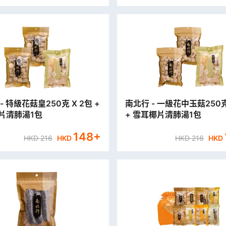
- 特級花菇皇250克 X 2包 +
南北行 - 一級花中玉菇250克
片清肺湯1包
+ 雪耳椰片清肺湯1包
148
+
HKD
216
HKD
HKD
216
HKD