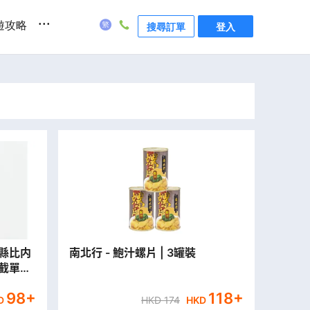
...
遊攻略
搜尋訂單
登入
田縣比内
南北行 - 鮑汁螺片 | 3罐裝
一截單，
98
+
118
+
D
HKD
174
HKD