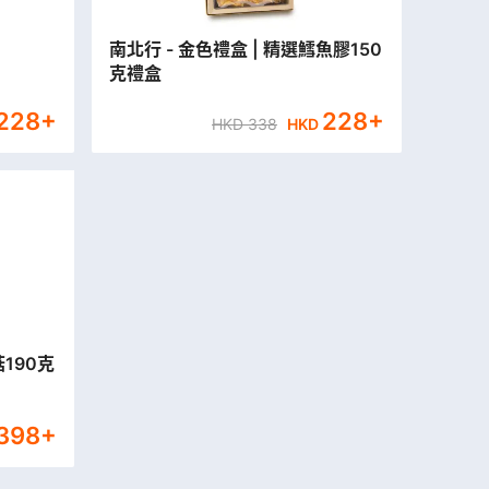
南北行 - 金色禮盒 | 精選鱈魚膠150
克禮盒
228
+
228
+
HKD
338
HKD
菇190克
398
+