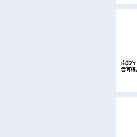
南北行 
雪耳椰