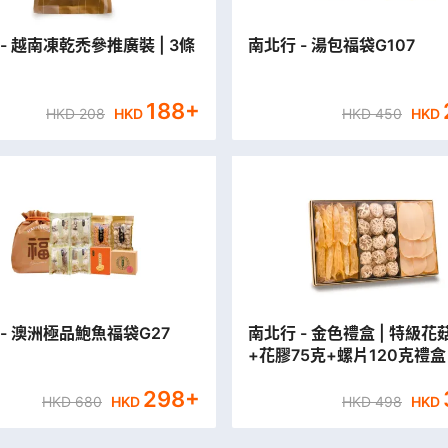
- 越南凍乾禿參推廣裝 | 3條
南北行 - 湯包福袋G107
188
+
HKD
208
HKD
HKD
450
HKD
 - 澳洲極品鮑魚福袋G27
南北行 - 金色禮盒 | 特級花
+花膠75克+螺片120克禮盒
298
+
HKD
680
HKD
HKD
498
HKD