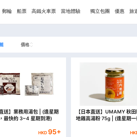
郵輪
船票
高鐵火車票
當地體驗
獨立包團
優惠
旅
薦
價格
】業務用湯包 | (逢星期
【日本直送】UMAMY 秋
，最快約 3~4 星期到港)
地雞高湯粉 75g | (逢星期
最快約 3~4 星期到港)
95
+
HKD
HK