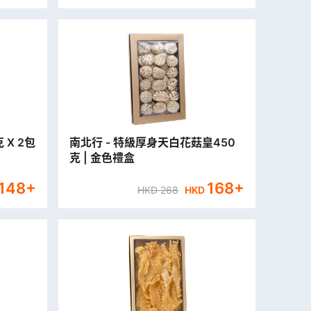
 X 2包
南北行 - 特級厚身天白花菇皇450
克 | 金色禮盒
148
+
168
+
HKD
268
HKD