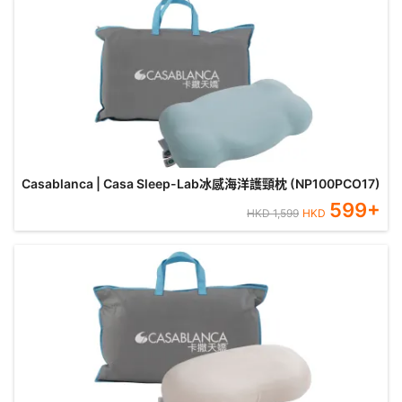
Casablanca | Casa Sleep-Lab冰感海洋護頸枕 (NP100PCO17)
599
+
HKD
1,599
HKD