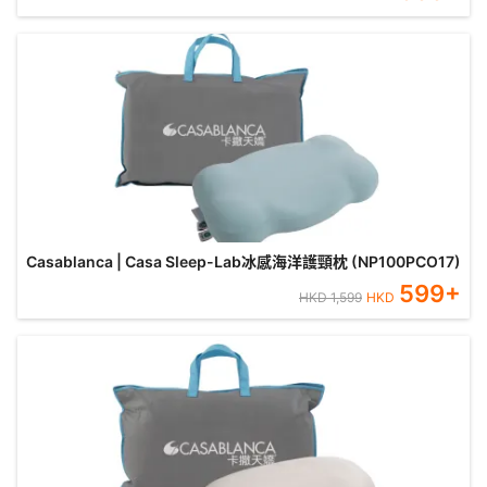
Casablanca | Casa Sleep-Lab冰感海洋護頸枕 (NP100PCO17)
599
+
HKD
1,599
HKD