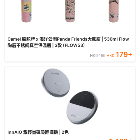
Camel 駱駝牌 x 海洋公園Panda Friends大熊貓 | 530ml Flow
陶層不銹鋼真空保溫瓶 | 3款 (FLOW53)
179
+
HKD
199
HKD
InnAIO 激輕量磁吸翻譯機 | 2色