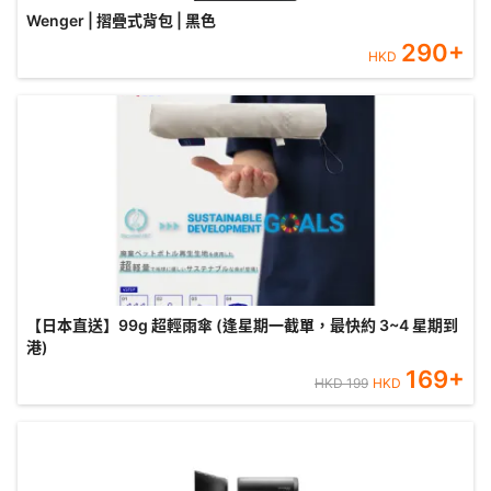
Wenger | 摺疊式背包 | 黑色
290
+
HKD
【日本直送】99g 超輕雨傘 (逢星期一截單，最快約 3~4 星期到
港)
169
+
HKD
199
HKD