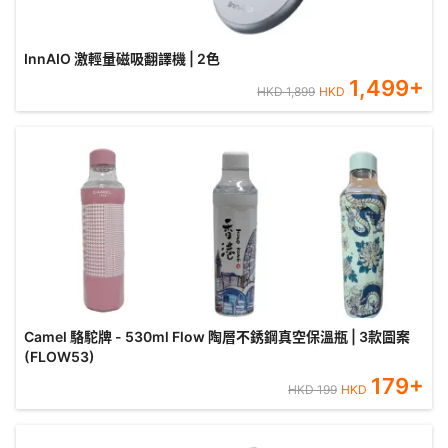
InnAIO 激輕量磁吸翻譯機 | 2色
1,499
+
HKD
1,899
HKD
Camel 駱駝牌 - 530ml Flow 陶層不銹鋼真空保溫瓶 | 3款圖案
(FLOW53)
179
+
HKD
199
HKD