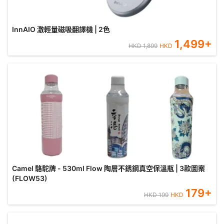
InnAIO 激輕量磁吸翻譯機 | 2色
1,499
+
HKD
1,899
HKD
Camel 駱駝牌 - 530ml Flow 陶層不銹鋼真空保溫瓶 | 3款圖案
(FLOW53)
179
+
HKD
199
HKD