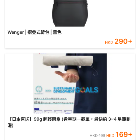
Wenger | 摺疊式背包 | 黑色
290
+
HKD
【日本直送】99g 超輕雨傘 (逢星期一截單，最快約 3~4 星期到
港)
169
+
HKD
199
HKD