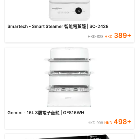
Smartech - Smart Steamer 智能電蒸籠 | SC-2428
389
+
HKD
828
HKD
Gemini - 16L 3層電子蒸籠 | GFS16WH
498
+
HKD
998
HKD