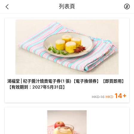
列表頁
鴻福堂 | 杞子醬汁燒賣電子券(1 張)【電子換領券】【即買即用】
【有效期到：2027年5月31日】
14
+
HKD
16
HKD