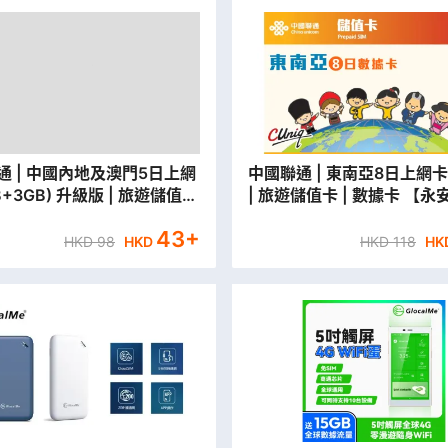
通 | 中國內地及澳門5日上網
中國聯通 | 東南亞8日上網卡(
B+3GB) 升級版 | 旅遊儲值卡
| 旅遊儲值卡 | 數據卡 【
據卡【永安分行取貨/本地平郵
貨/本地平郵寄出】
43
+
HKD
98
HKD
HKD
118
HK