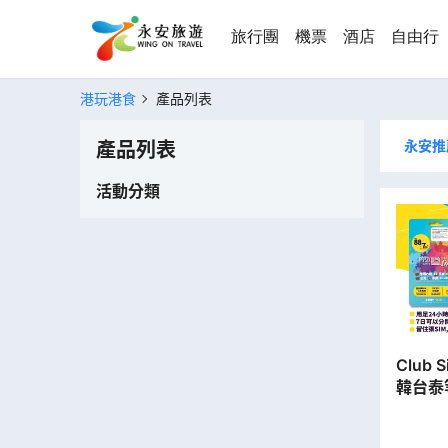
旅行團
機票
酒店
自由行
港玩港食
產品列表
永安推
產品列表
活動分類
Club 
韓台泰等
Sim
數據)