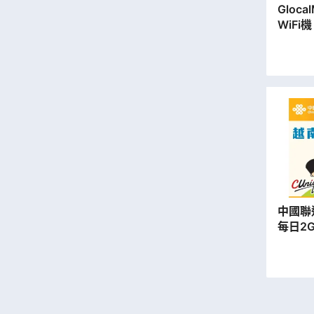
Gloca
WiFi
據)
中國聯通
每日2G
卡【永