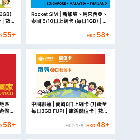
6GB)
Rocket SIM | 新加坡、馬來西亞、
 | 數據
泰國 5/10日上網卡 (每日1GB) | 旅
寄出】
遊儲值卡 | 數據卡 【永安門市取貨/
55
+
58
+
本地平郵寄出】
D
HKD
中國聯通 | 南韓8日上網卡 (升級至
 旅遊儲值
每日3GB FUP) | 旅遊儲值卡 | 數據
/本地平
卡【永安分行取貨/本地平郵寄出】
58
+
48
+
D
HKD
178
HKD