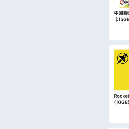
中國聯
卡(5G
| 數
寄出】
Rocket SIM |
(10G
安門市