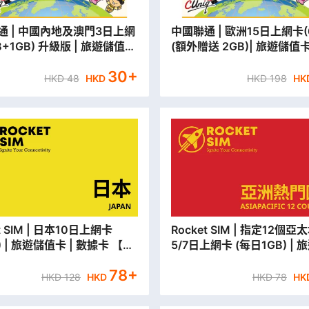
通 | 中國內地及澳門3日上網
中國聯通 | 歐洲15日上網卡(
B+1GB) 升級版 | 旅遊儲值卡
(額外贈送 2GB)| 旅遊儲值卡
據卡【永安分行取貨/本地平郵
卡【永安分行取貨/本地平郵
30
+
HKD
48
HKD
HKD
198
HK
 日本10日上網卡
Rocket SIM | 指定12個亞太地區
B) | 旅遊儲值卡 | 數據卡 【永
5/7日上網卡 (每日1GB) |
取貨/本地平郵寄出】
卡 | 數據卡【永安門市取貨
78
+
郵寄出】
HKD
128
HKD
HKD
78
HK