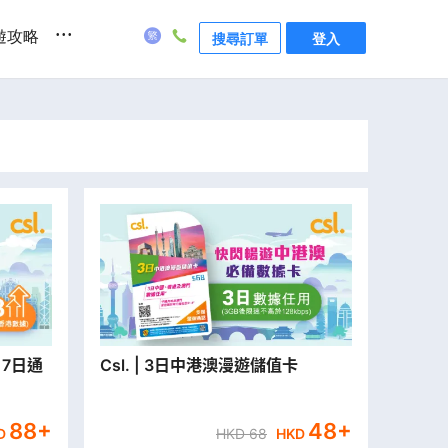
...
遊攻略
搜尋訂單
登入
 7日通
Csl. | 3日中港澳漫遊儲值卡
88
+
48
+
D
HKD
68
HKD