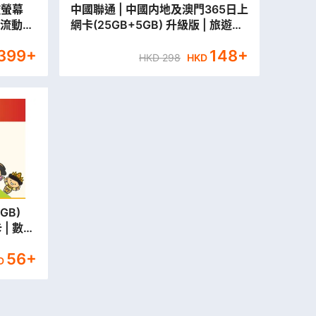
觸控螢幕
中國聯通 | 中國内地及澳門365日上
全球流動數
網卡(25GB+5GB) 升級版 | 旅遊儲
值卡 | 數據卡【永安分行取貨/本地
,399
+
148
+
平郵寄出】
HKD
298
HKD
GB)
 | 數據
寄出】
56
+
D