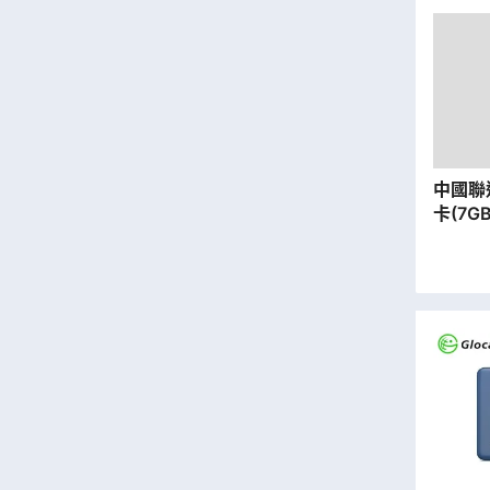
中國聯
卡(7G
| 數
寄出】