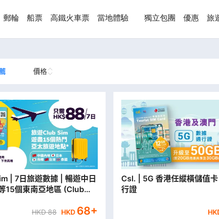
郵輪
船票
高鐵火車票
當地體驗
獨立包團
優惠
旅
薦
價格
Sim | 7日旅遊數據 | 暢遊中日
Csl. | 5G 香港任縱橫儲值卡
15個東南亞地區 (Club
行證
新客戶首次登記再送多2日旅遊
68
+
HKD
88
HKD
HK