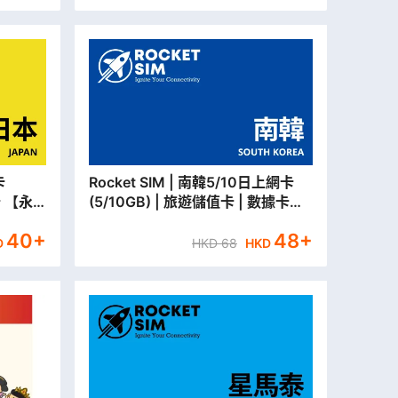
Rocket SIM | 南韓5/10日上網卡
卡 【永
(5/10GB) | 旅遊儲值卡 | 數據卡
【永安門市取貨/本地平郵寄出】
40
+
48
+
D
HKD
68
HKD