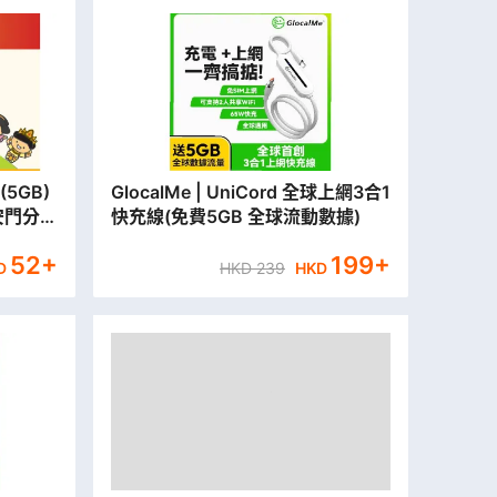
5GB)
GlocalMe | UniCord 全球上網3合1
永安門分行
快充線(免費5GB 全球流動數據)
52
+
199
+
D
HKD
239
HKD