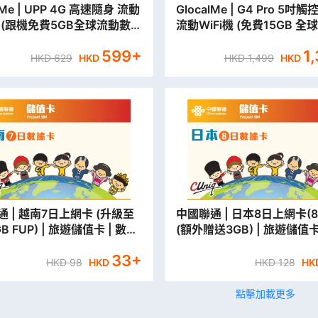
lMe | UPP 4G 高速隨身 流動
GlocalMe | G4 Pro 5吋
機 (跟機免費5GB全球流動數
流動WiFi機 (免費15GB 
據)
599
+
1
HKD
629
HKD
HKD
1,499
HKD
 | 越南7日上網卡 (升級至
中國聯通 | 日本8日上網卡(8
B FUP) | 旅遊儲值卡 | 數據
(額外贈送3GB) | 旅遊儲值卡
安分行取貨/本地平郵寄出】
卡【永安分行取貨/本地平郵
33
+
HKD
98
HKD
HKD
128
HK
點擊加載更多