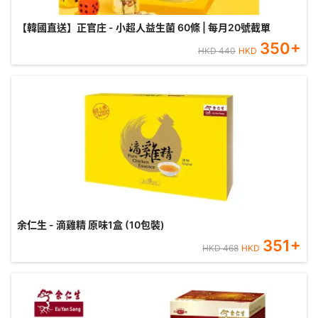
【韓國直送】正官庄 - 小超人益生菌 60條 | 每月20號截單
350
+
HKD
440
HKD
余仁生 - 滴雞精 原味1盒 (10包裝)
351
+
HKD
468
HKD