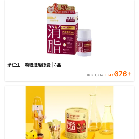
余仁生 - 消脂纖瘦膠囊 | 3盒
676
+
HKD
1,014
HKD