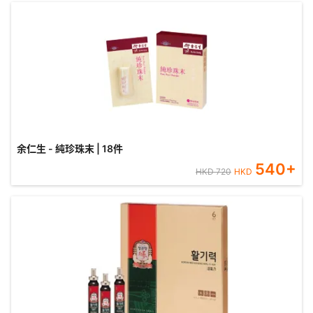
余仁生 - 純珍珠末 | 18件
540
+
HKD
720
HKD