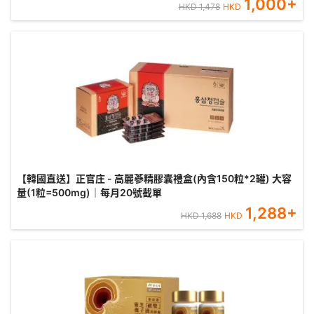
1,000
+
HKD
1,478
HKD
【韓國直送】正官庄 - 高麗蔘精膠囊禮盒(內含150粒*2罐) 大容
量(1粒=500mg)｜每月20號截單
1,288
+
HKD
1,688
HKD