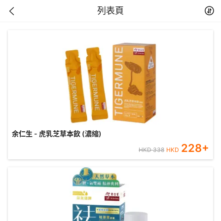
列表頁
余仁生 - 虎乳芝草本飲 (濃縮)
228
+
HKD
338
HKD