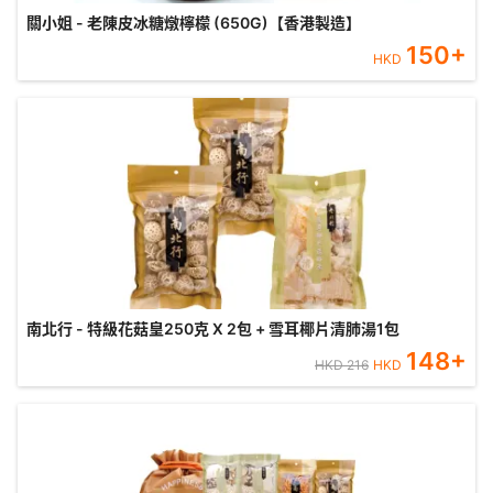
關小姐 - 老陳皮冰糖燉檸檬 (650G)【香港製造】
150
+
HKD
南北行 - 特級花菇皇250克 X 2包 + 雪耳椰片清肺湯1包
148
+
HKD
216
HKD