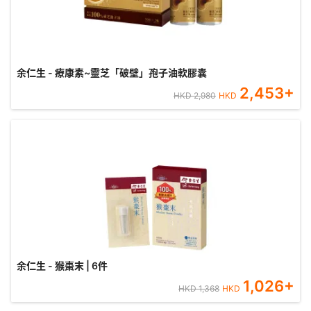
余仁生 - 療康素~靈芝「破壁」孢子油軟膠囊
2,453
+
HKD
2,980
HKD
余仁生 - 猴棗末 | 6件
1,026
+
HKD
1,368
HKD