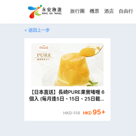
旅行團
機票
酒店
自由行
返回上一步
【日本直送】長崎PURE果實啫喱 6
個入 (每月逢5日、15日、25日截
單，最快約 10~15 個工作天到港)
95
+
HKD
118
HKD