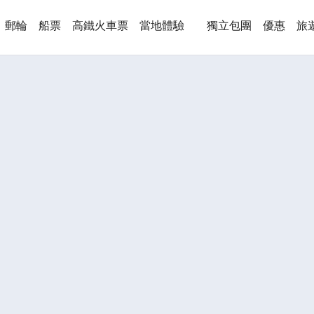
郵輪
船票
高鐵火車票
當地體驗
獨立包團
優惠
旅