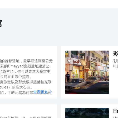
薦
彩
國的首都遺址，最早可追溯至公元
彩
到的Umayyad宮殿遺址建於公
啡
，頂為穹頂，你可以走進大廳當中
長河在血液中流過。
庭教堂以及那幾根撐起赫拉克勒
Hercules）的高大石砫。
查看更多
紹，了解此處為何處，此物為何
出壯美的景象。這裡還有一座約
眾多來自約旦各地的文物。
H