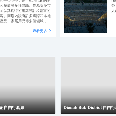
旦安曼省的中心地帶，是一座現代化的購
H
和餐飲等多種體驗。作為安曼市
茶
 Mall以其獨特的建築設計和豐富的
人
客。商場內設有許多國際和本地
產品、家居用品等多個領域，滿
bdali Mall還提供多樣化的餐
查看更多
，應有盡有，讓遊客在購物之餘
施同樣豐富，包括電影院和兒童
去處。寬敞的公共區域和現代化
物環境。交通方面，Abdali
通便利，遊客可選擇自駕或搭乘大眾
多個停車場，方便自駕遊客停放
薩 自由行套票
Diesah Sub-District 自