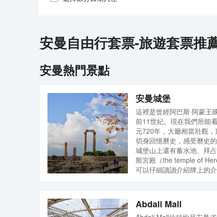
安曼
自由行套票-旅遊套票推
安曼
熱門景點
安曼城堡
這裡是曾經阿巴斯·阿蒙王
前11世紀。現在我們所能看
元720年，大廳相當壯觀
切身回憶曆史，感受曆史的
城堡山上還有蓄水池、拜占
斯宮殿（the temple of 
可以仔細讀讀介紹牌上的介
物，在傍晚時拿出相機，拍
旦國家考古博物館，收藏著
Abdali Mall