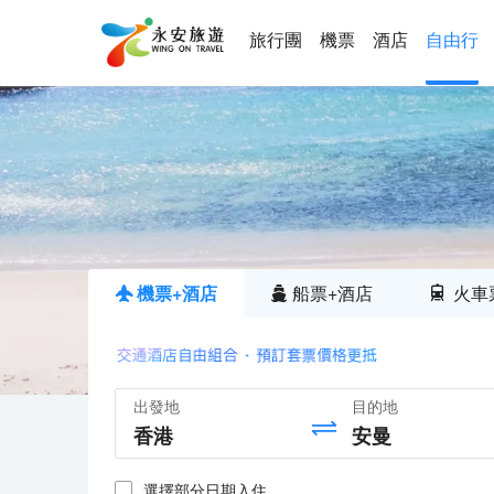
旅行團
機票
酒店
自由行
機票+酒店
船票+酒店
火車
出發地
目的地
選擇部分日期入住