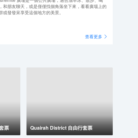
ashemite 廣場是一個公共廣場，適合溜旱冰、散步、喝
，和朋友聊天，或是僅僅找個角落坐下來，看看廣場上的
群或發發呆享受這個地方的美景。
查看更多
由行套票
Quairah District 自由行套票