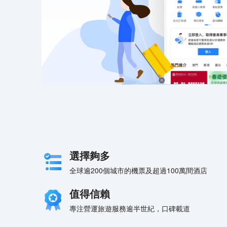
選擇夠多
全球逾200個城市的機票及超過100萬間酒店
值得信賴
專注營運旅遊服務逾半世紀，口碑載道