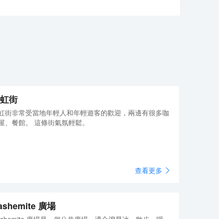
虹街
虹街非常受當地年輕人和年輕遊客的歡迎，兩邊有很多咖
屋、餐館。 這條街氣氛輕鬆。
查看更多
ashemite 廣場