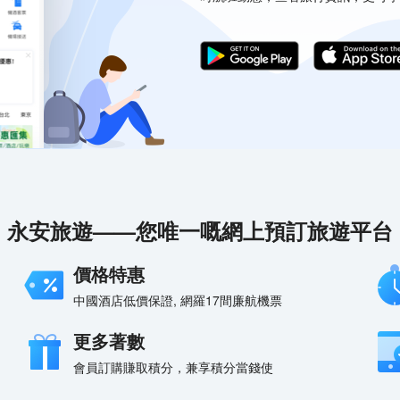
永安旅遊——您唯一嘅網上預訂旅遊平台
價格特惠
中國酒店低價保證, 網羅17間廉航機票
更多著數
會員訂購賺取積分，兼享積分當錢使