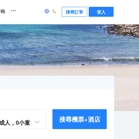
...
攻略
搜尋訂單
登入
搜尋機票+酒店
成人，
0
小童