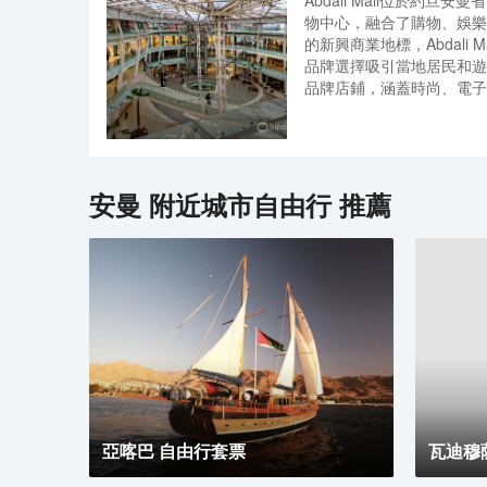
Abdali Mall位於約
物中心，融合了購物、娛樂
的新興商業地標，Abdali
品牌選擇吸引當地居民和遊
品牌店鋪，涵蓋時尚、電子
足不同購物需求。除了購物，A
飲選擇，從快餐到特色餐廳
享受美食。商場內的娛樂設
遊樂區，是家庭遊客的理想
的設施為遊客提供了舒適的購
安曼
附近城市自由行 推薦
Mall地理位置優越，交
運輸工具前往。商場週邊有
車輛。
亞喀巴 自由行套票
瓦迪穆