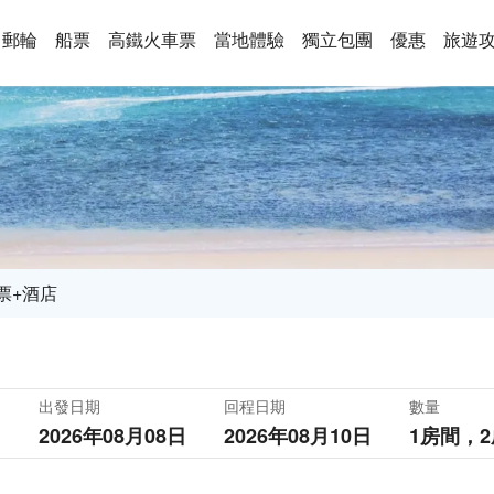
郵輪
船票
高鐵火車票
當地體驗
獨立包團
優惠
旅遊
票+酒店
出發日期
回程日期
數量
2026年08月08日
2026年08月10日
1房間，
2