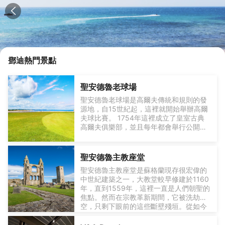
鄧迪
熱門景點
聖安德魯老球場
聖安德魯老球場是高爾夫傳統和規則的發
源地，自15世紀起，這裡就開始舉辦高爾
夫球比賽。 1754年這裡成立了皇室古典
高爾夫俱樂部，並且每年都會舉行公開
賽。這裡舉行過多次高爾夫公開賽。儘管
名聲在外，但難能可貴的是，這裡一直都
對外開放。
聖安德魯主教座堂
聖安德魯主教座堂是蘇格蘭現存很宏偉的
中世紀建築之一，大教堂較早修建於1160
年，直到1559年，這裡一直是人們朝聖的
焦點。然而在宗教革新期間，它被洗劫一
空，只剩下眼前的這些斷壁殘垣。從如今
尚存的遺跡中，仍能感受到這座教堂當年
教堂的博物館中收藏了大量的中世紀雕
宏偉的規模。
塑，還有當時在遺址上發現的凱爾特十字