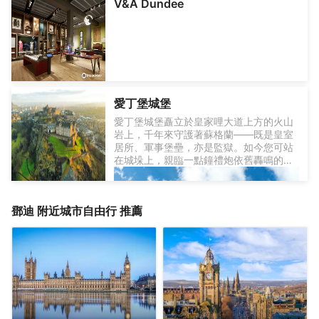
V&A Dundee
架和墓碑。附近的聖雷古勒斯教堂如今只
剩下塔樓St Rule’s Tower，登上古塔可俯
瞰聖安德魯斯全景。
愛丁堡城堡
愛丁堡城堡矗立於皇家哩大道上方的火山
岩上，千年來守護著蘇格蘭——既是皇室
居所、軍事堡壘，亦是監獄。如今您可站
在城垛上，親臨一點鐘禮炮依舊轟鳴的原
址，隨後漫步經過聖瑪格麗特禮拜堂、戰
爭博物館重現的戰場，以及與命運之石並
列的皇冠珠寶。風笛聲迴盪在城堡廣場，
鄧迪
附近城市自由行 推薦
歷史比《聯合法案》更悠久的皇冠，遠眺
直至福斯灣的遼闊景致——這片英國歷史
瑰寶，至今仍令全島仰望。