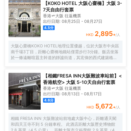
便利的室內設施。 酒店內的設施包括健身房和投幣式洗衣機。 早餐
【KOKO HOTEL 大阪心齋橋】大阪 3-
為自助餐，供應時間為上午 7:00 至上午 10:00（收費）。
7天自由行套票
香港
大阪
往返
機票
出行日期:
08月25日
-
08月27日
4.5
分
2,895
+
HKD
/人
大阪心齋橋KOKO HOTEL地理位置優越，位於大阪市中央區
南千場3丁目，距離心齋橋地鐵站僅需步行3分鐘。飯店坐落
於一條遠離喧囂主幹道的靜謐街道，其宏偉的西式建築格外
引人注目。儘管位於心齋橋中心地帶，飯店營造出寧靜祥和
的氛圍，為賓客提供高品質的住宿體驗。
【相鐵FRESA INN大阪難波車站前】<
香港航空> 大阪 5-10天自由行套票
香港
大阪
往返
機票
出行日期:
08月13日
-
08月17日
4.6
分
5,672
+
HKD
/人
相鐵 FRESA INN 大阪難波站前地處大阪中心，距離通天閣
和四天王寺不到 5 分鐘車程。 此酒店距離大阪歷史博物館
2.8 英里（4.5 公里），距離大阪市立科學館 2.9 英里（4.7