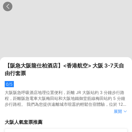
【阪急大阪龍仕柏酒店】<香港航空> 大阪 3-7天自
由行套票
0
/5
大阪阪急呼吸酒店地理位置便利，距離 JR 大阪站約 3 分鐘步行路
程，距離阪急電車大阪梅田站和大阪地鐵御堂筋線梅田站約 5 分鐘
步行路程。 我們為您提供遠離城市喧囂的輕鬆住宿體驗，位於 12
樓及以上的客房可欣賞美景，所有客房均配有獨立浴室和衞生間等
大阪阪急呼吸酒店地理位置便利，距離 JR 大阪站約 3 分鐘步行路
展開
便利的室內設施。 酒店內的設施包括健身房和投幣式洗衣機。 早餐
程，距離阪急電車大阪梅田站和大阪地鐵御堂筋線梅田站約 5 分鐘
大阪
人氣套票推薦
為自助餐，供應時間為上午 7:00 至上午 10:00（收費）。
步行路程。 我們為您提供遠離城市喧囂的輕鬆住宿體驗，位於 12
樓及以上的客房可欣賞美景，所有客房均配有獨立浴室和衞生間等