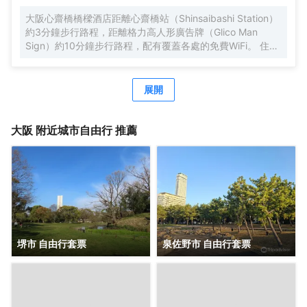
（OCAT）→地鐵/近鐵Namba的路線每天運行，只提供送機
大阪心齋橋橋樑酒店距離心齋橋站（Shinsaibashi Station）
服務。
約3分鐘步行路程，距離格力高人形廣告牌（Glico Man
Sign）約10分鐘步行路程，配有覆蓋各處的免費WiFi。 住此
酒店可以享受免費的甜品自助餐。 酒店的每間客房均配有空
調、帶衞星頻道的平板電視、電熱水壺、保險箱，以及帶拖
鞋、免費洗浴用品、瓶裝水和吹風機的私人浴室，酒店為住
展開
客提供行李寄存。 酒店提供24小時前台。酒店前台提供免費
的攜帶式WiFi租賃服務。客人可在入住期間使用按摩椅。 酒
店在20:30至21:30之間供應免費日式拉麪和含酒精飲料的飲
大阪
附近城市自由行 推薦
品。酒店內提供額外收費的自助早餐以及觀光信息手冊，是
性價比極高的酒店，給您旅途帶來便捷和舒適。
堺市 自由行套票
泉佐野市 自由行套票