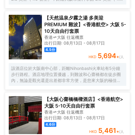
公里）。 您可利用免費 WiFi、公共區電視和自動售貨機等便
利服務和設施。 每天 6:30 至 9:30 提供收費的英式早餐。
特色服務/設施包括快速入住、24 小時前台服務和多語言服
【天然温泉夕霧之湯 多美迎
務。 有 276 間客房提供冰箱和液晶電視；您定能在旅途中找
PREMIUM 難波】<香港航空> 大阪 5-
到家的舒適。您的卧床備有羽絨被和高檔床上用品。提供免
10天自由行套票
費有線和無線上網，方便您與朋友保持聯繫；另提供有線頻
香港
大阪
往返
機票
道，可滿足您的娛樂需求。配備淋浴/盆浴組合的浴室提供浸
出行日期:
08月13日
-
08月17日
泡浴缸和免費洗浴用品。
4.5
分
5,694
+
HKD
/人
該酒店位於大阪南中心部，距離Nihonbashi火車站有5分鐘
步行路程。酒店地理位置優越，到難波和心齋橋都在徒步圈
內，無論是觀光還是出差都非常方便，是您來大阪的極佳選
擇。 酒店的外觀現代簡約，內部設計典雅精緻。酒店設有餐
廳、投幣式自助洗衣機、桑拿、男女分離式天然温泉大浴場
等設施，提供乾洗服務、複印服務以及行李寄存服務。酒店
【大阪心齋橋橋樑酒店】<香港航空>
客房典雅舒適，房內配備衞星平面電視、冰箱、電熱水壺等
大阪 5-10天自由行套票
設施，能在不經意間給您一絲驚喜。下榻酒店，您還可以徜
香港
大阪
往返
機票
徉於温泉中，放鬆身心，享受的服務。 酒店一流的設施和高
出行日期:
08月13日
-
08月17日
品質的服務，讓您享受貴族般的待遇和尊榮，您的大阪之行
4.6
分
將更加舒適暢快。 酒店從2015年9月起開始分時段提供免費
5,461
+
HKD
/人
班車。按照酒店→伊丹機場巴士停車站→大阪city air樞紐站