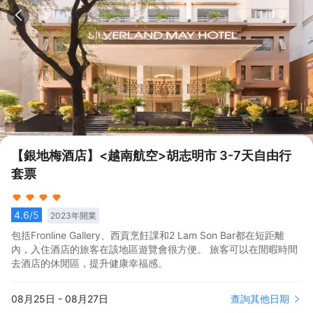
【銀地梅酒店】<越南航空>胡志明市 3-7天自由行
套票
4.6
/5
2023
年開業
包括Fronline Gallery、西貢烹飪課和2 Lam Son Bar都在短距離
內，入住酒店的旅客在該地區遊覽會很方便。 旅客可以在閒暇時間
去酒店的休閒區，提升健康幸福感。
查詢其他日期
08月25日
-
08月27日