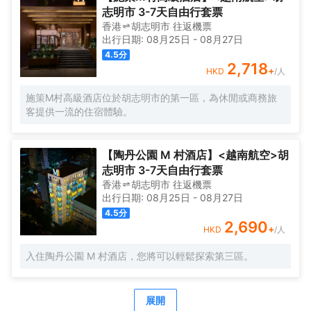
24小時熱水的客房浴室是不錯的選擇。 優美的環境，再搭配
志明市 3-7天自由行套票
上細緻周到的服務，酒店的休閒區定能滿足您的品質需求。
香港
胡志明市
往返
機票
酒店的會議廳將熱情的服務與專業的素質完美地結合在一
出行日期:
08月25日
-
08月27日
起。提供乾洗服務，為您的旅途省心。
4.5
分
2,718
+
HKD
/人
施策M村高級酒店位於胡志明市的第一區，為休閒或商務旅
客提供一流的住宿體驗。
【陶丹公園 M 村酒店】<越南航空>胡
志明市 3-7天自由行套票
香港
胡志明市
往返
機票
出行日期:
08月25日
-
08月27日
4.5
分
2,690
+
HKD
/人
入住陶丹公園 M 村酒店，您將可以輕鬆探索第三區。
展開