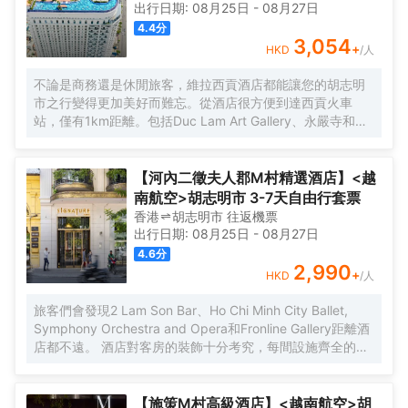
出行日期:
08月25日
-
08月27日
4.4
分
3,054
+
HKD
/人
不論是商務還是休閒旅客，維拉西貢酒店都能讓您的胡志明
市之行變得更加美好而難忘。從酒店很方便到達西貢火車
站，僅有1km距離。包括Duc Lam Art Gallery、永嚴寺和
Wat Chantarangsay都在短距離內，入住酒店的旅客在該地
區遊覽會很方便。 酒店對客房的裝飾十分考究，每間設施齊
全的客房都配備有雨傘、房內保險箱和空調。有飲水需求的
【河內二徵夫人郡M村精選酒店】<越
旅客，酒店還為您提供了瓶裝水。浴室配有拖鞋、24小時熱
南航空>胡志明市 3-7天自由行套票
水和浴缸。在餘暇時間，可以選擇去酒店的酒吧喝上一杯飲
香港
胡志明市
往返
機票
料，驅走所有的疲憊。貼心的送餐服務可以滿足那些喜歡在
出行日期:
08月25日
-
08月27日
私人場合進餐的旅客。除此之外，周邊餐飲種類繁多。
4.6
分
HOME FINEST（東南亞菜）供應一流的推薦美味-Grilled
2,990
+
HKD
/人
beef on hot rock stone，Huynh Hoa Sandwich
Shop（BÁNH MÌ HUỲNH HOA）（快餐簡餐）提供的法棍
旅客們會發現2 Lam Son Bar、Ho Chi Minh City Ballet,
三明治備受好評，Cyclo Resto（東南亞菜）的香茅雞也是來
Symphony Orchestra and Opera和Fronline Gallery距離酒
這裏遊玩不容錯過的美味。 住客既能在 室外泳池揮灑汗水，
店都不遠。 酒店對客房的裝飾十分考究，每間設施齊全的客
也可以在桑拿浴室放鬆身心。酒店設有會議廳和商務中心，
房都配備有熨衣設備、房內保險箱和衣櫃/衣櫥。服務人員會
為旅客提供高品質的商務服務。提供乾洗服務，為您的旅途
提前為您準備好電熱水壺和瓶裝水，以滿足您的飲水需求。
省心。
倘若您在忙碌的一天後想在自己的客房內放鬆，提供拖鞋和
【施策M村高級酒店】<越南航空>胡