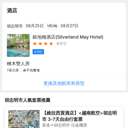
酒店
08月25日
08月27日
胡志明市
1
間
2
晚
銀地梅酒店
(Silverland May Hotel)
黎聖宗
4.6
分
楝木雙人房
1張大床
不包餐食
更換其他
航班
和房型
胡志明市
人氣套票推薦
【維拉西貢酒店】<越南航空>胡志明
市 3-7天自由行套票
香港
胡志明市
往返
機票