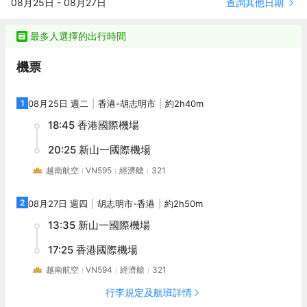
查詢其他日期
08月25日
-
08月27日
賓至如歸的享受。餐廳方面，酒店為旅客提供種類繁多的選擇，包
配備了熨衣設備、房內保險箱和空調，所有入住的客人均可便捷的
括中餐廳、西餐廳和日式餐廳，讓您可飽嘗各色佳餚。您可以在酒
使用。服務人員會提前為您準備好咖啡壺/茶壺和瓶裝水，以滿足您
吧點上一杯，在優雅的氛圍中小酌一番。貼心的送餐服務可以滿足
的飲水需求。浴室內提供拖鞋、24小時熱水和吹風機，讓您感受到
最多人選擇的出行時間
那些喜歡在私人場合進餐的旅客。若是覺得酒店的餐飲無法滿足您
賓至如歸的享受。餐廳方面，酒店為旅客提供種類繁多的選擇，包
挑剔的味蕾，附近La Cuisine（法國菜）的紅酒燴牛排、THE
括中餐廳、西餐廳和日式餐廳，讓您可飽嘗各色佳餚。您可以在酒
機票
GARLIK RESTAURANT（越南菜）的古法煎魚Cha Ca和Home
吧點上一杯，在優雅的氛圍中小酌一番。貼心的送餐服務可以滿足
Finest（越南菜）的咖喱雞或許能勾起您的食慾。 相信按摩室周到
那些喜歡在私人場合進餐的旅客。若是覺得酒店的餐飲無法滿足您
的服務和室內泳池一流的設施，會讓您擁有別樣的體驗。酒店設有
挑剔的味蕾，附近La Cuisine（法國菜）的紅酒燴牛排、THE
1
08月25日 週二
香港
-
胡志明市
約2h40m
會議廳和商務中心，為旅客提供高品質的商務服務。便捷的旅遊票
GARLIK RESTAURANT（越南菜）的古法煎魚Cha Ca和Home
18:45
香港國際機場
務預訂服務，讓旅客能享受一個無憂無慮的旅居體驗。
Finest（越南菜）的咖喱雞或許能勾起您的食慾。 相信按摩室周到
的服務和室內泳池一流的設施，會讓您擁有別樣的體驗。酒店設有
20:25
新山一國際機場
會議廳和商務中心，為旅客提供高品質的商務服務。便捷的旅遊票
務預訂服務，讓旅客能享受一個無憂無慮的旅居體驗。
越南航空
VN595
經濟艙
321
2
08月27日 週四
胡志明市
-
香港
約2h50m
13:35
新山一國際機場
17:25
香港國際機場
越南航空
VN594
經濟艙
321
行李規定及航班詳情