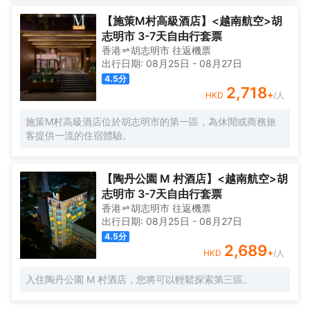
提前為您準備好電熱水壺和瓶裝水，以滿足您的飲水需求。
省心。
倘若您在忙碌的一天後想在自己的客房內放鬆，提供拖鞋和
【施策M村高級酒店】<越南航空>胡
24小時熱水的客房浴室是不錯的選擇。 優美的環境，再搭配
志明市 3-7天自由行套票
上細緻周到的服務，酒店的休閒區定能滿足您的品質需求。
香港
胡志明市
往返
機票
酒店的會議廳將熱情的服務與專業的素質完美地結合在一
出行日期:
08月25日
-
08月27日
起。提供乾洗服務，為您的旅途省心。
4.5
分
2,718
+
HKD
/人
施策M村高級酒店位於胡志明市的第一區，為休閒或商務旅
客提供一流的住宿體驗。
【陶丹公園 M 村酒店】<越南航空>胡
志明市 3-7天自由行套票
香港
胡志明市
往返
機票
出行日期:
08月25日
-
08月27日
4.5
分
2,689
+
HKD
/人
入住陶丹公園 M 村酒店，您將可以輕鬆探索第三區。