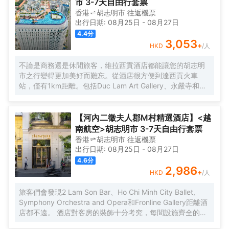
市 3-7天自由行套票
香港
胡志明市
往返
機票
出行日期:
08月25日
-
08月27日
4.4
分
3,053
+
HKD
/人
不論是商務還是休閒旅客，維拉西貢酒店都能讓您的胡志明
市之行變得更加美好而難忘。從酒店很方便到達西貢火車
站，僅有1km距離。包括Duc Lam Art Gallery、永嚴寺和
Wat Chantarangsay都在短距離內，入住酒店的旅客在該地
區遊覽會很方便。 酒店對客房的裝飾十分考究，每間設施齊
全的客房都配備有雨傘、房內保險箱和空調。有飲水需求的
【河內二徵夫人郡M村精選酒店】<越
旅客，酒店還為您提供了瓶裝水。浴室配有拖鞋、24小時熱
南航空>胡志明市 3-7天自由行套票
水和浴缸。在餘暇時間，可以選擇去酒店的酒吧喝上一杯飲
香港
胡志明市
往返
機票
料，驅走所有的疲憊。貼心的送餐服務可以滿足那些喜歡在
出行日期:
08月25日
-
08月27日
私人場合進餐的旅客。除此之外，周邊餐飲種類繁多。
4.6
分
HOME FINEST（東南亞菜）供應一流的推薦美味-Grilled
2,986
+
HKD
/人
beef on hot rock stone，Huynh Hoa Sandwich
Shop（BÁNH MÌ HUỲNH HOA）（快餐簡餐）提供的法棍
旅客們會發現2 Lam Son Bar、Ho Chi Minh City Ballet,
三明治備受好評，Cyclo Resto（東南亞菜）的香茅雞也是來
Symphony Orchestra and Opera和Fronline Gallery距離酒
這裏遊玩不容錯過的美味。 住客既能在 室外泳池揮灑汗水，
店都不遠。 酒店對客房的裝飾十分考究，每間設施齊全的客
也可以在桑拿浴室放鬆身心。酒店設有會議廳和商務中心，
房都配備有熨衣設備、房內保險箱和衣櫃/衣櫥。服務人員會
為旅客提供高品質的商務服務。提供乾洗服務，為您的旅途