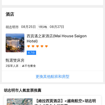
酒店
08月25日
08月27日
胡志明市
1
間
2
晚
西貢邁之家酒店
(Mai House Saigon
Hotel)
4.7
分
甄選雙床房
2張單人床
不包餐食
更換其他
航班
和房型
胡志明市
人氣套票推薦
【維拉西貢酒店】<越南航空>胡志明