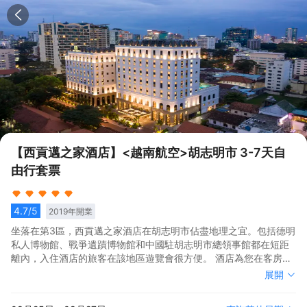
【西貢邁之家酒店】<越南航空>胡志明市 3-7天自
由行套票
4.7
/5
2019
年開業
坐落在第3區，西貢邁之家酒店在胡志明市佔盡地理之宜。包括德明
私人博物館、戰爭遺蹟博物館和中國駐胡志明市總領事館都在短距
離內，入住酒店的旅客在該地區遊覽會很方便。 酒店為您在客房內
配備了熨衣設備、房內保險箱和空調，所有入住的客人均可便捷的
坐落在第3區，西貢邁之家酒店在胡志明市佔盡地理之宜。包括德明
展開
使用。服務人員會提前為您準備好咖啡壺/茶壺和瓶裝水，以滿足您
私人博物館、戰爭遺蹟博物館和中國駐胡志明市總領事館都在短距
的飲水需求。浴室內提供拖鞋、24小時熱水和吹風機，讓您感受到
離內，入住酒店的旅客在該地區遊覽會很方便。 酒店為您在客房內