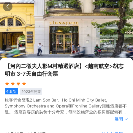
【河內二徵夫人郡M村精選酒店】<越南航空>胡志
明市 3-7天自由行套票
4.6
/5
2023
年開業
旅客們會發現2 Lam Son Bar、Ho Chi Minh City Ballet,
Symphony Orchestra and Opera和Fronline Gallery距離酒店都不
遠。 酒店對客房的裝飾十分考究，每間設施齊全的客房都配備有熨
衣設備、房內保險箱和衣櫃/衣櫥。服務人員會提前為您準備好電熱
旅客們會發現2 Lam Son Bar、Ho Chi Minh City Ballet,
展開
水壺和瓶裝水，以滿足您的飲水需求。倘若您在忙碌的一天後想在
Symphony Orchestra and Opera和Fronline Gallery距離酒店都不
自己的客房內放鬆，提供拖鞋和24小時熱水的客房浴室是不錯的選
遠。 酒店對客房的裝飾十分考究，每間設施齊全的客房都配備有熨