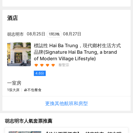
酒店
08月25日
08月27日
胡志明市
1
間
2
晚
標誌性 Hai Ba Trung，現代鄉村生活方式
品牌
(Signature Hai Ba Trung, a brand
of Modern Village Lifestyle)
黎聖宗
4.6
分
一室房
1張大床
不包餐食
更換其他
航班
和房型
胡志明市
人氣套票推薦