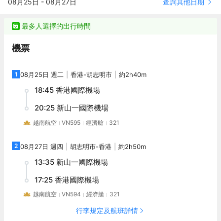
查詢其他日期
08月25日
-
08月27日
擇。 優美的環境，再搭配上細緻周到的服務，酒店的休閒區定能滿
衣設備、房內保險箱和衣櫃/衣櫥。服務人員會提前為您準備好電熱
足您的品質需求。酒店的會議廳將熱情的服務與專業的素質完美地
水壺和瓶裝水，以滿足您的飲水需求。倘若您在忙碌的一天後想在
結合在一起。提供乾洗服務，為您的旅途省心。
自己的客房內放鬆，提供拖鞋和24小時熱水的客房浴室是不錯的選
最多人選擇的出行時間
擇。 優美的環境，再搭配上細緻周到的服務，酒店的休閒區定能滿
足您的品質需求。酒店的會議廳將熱情的服務與專業的素質完美地
機票
結合在一起。提供乾洗服務，為您的旅途省心。
1
08月25日 週二
香港
-
胡志明市
約2h40m
18:45
香港國際機場
20:25
新山一國際機場
越南航空
VN595
經濟艙
321
2
08月27日 週四
胡志明市
-
香港
約2h50m
13:35
新山一國際機場
17:25
香港國際機場
越南航空
VN594
經濟艙
321
行李規定及航班詳情