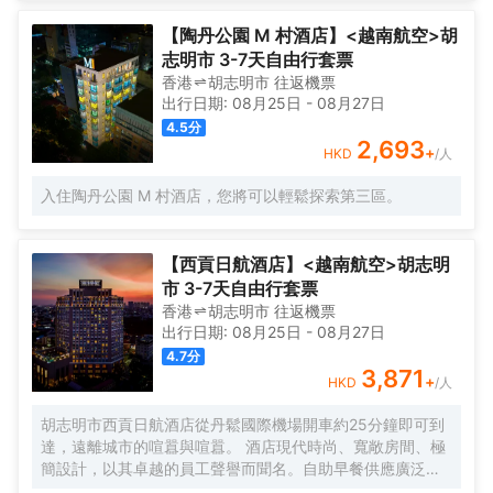
也可以在桑拿浴室放鬆身心。酒店設有會議廳和商務中心，
為旅客提供高品質的商務服務。提供乾洗服務，為您的旅途
【陶丹公園 M 村酒店】<越南航空>胡
省心。
志明市 3-7天自由行套票
香港
胡志明市
往返
機票
出行日期:
08月25日
-
08月27日
4.5
分
2,693
+
HKD
/人
入住陶丹公園 M 村酒店，您將可以輕鬆探索第三區。
【西貢日航酒店】<越南航空>胡志明
市 3-7天自由行套票
香港
胡志明市
往返
機票
出行日期:
08月25日
-
08月27日
4.7
分
3,871
+
HKD
/人
胡志明市西貢日航酒店從丹鬆國際機場開車約25分鐘即可到
達，遠離城市的喧囂與喧囂。 酒店現代時尚、寬敞房間、極
簡設計，以其卓越的員工聲譽而聞名。自助早餐供應廣泛的
食品，廣受好評的La bras意甲海鮮自助餐，提供無限的大龍