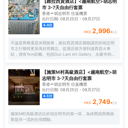
【維拉西貢酒店】<越南航空>胡志明
市 3-7天自由行套票
香港
胡志明市
往返
機票
出行日期:
08月25日
-
08月27日
4.4
分
2,996
+
HKD
/人
不論是商務還是休閒旅客，維拉西貢酒店都能讓您的胡志明
市之行變得更加美好而難忘。從酒店很方便到達西貢火車
站，僅有1km距離。包括Duc Lam Art Gallery、永嚴寺和
Wat Chantarangsay都在短距離內，入住酒店的旅客在該地
區遊覽會很方便。 酒店對客房的裝飾十分考究，每間設施齊
全的客房都配備有雨傘、房內保險箱和空調。有飲水需求的
【施策M村高級酒店】<越南航空>胡
旅客，酒店還為您提供了瓶裝水。浴室配有拖鞋、24小時熱
志明市 3-7天自由行套票
水和浴缸。在餘暇時間，可以選擇去酒店的酒吧喝上一杯飲
香港
胡志明市
往返
機票
料，驅走所有的疲憊。貼心的送餐服務可以滿足那些喜歡在
出行日期:
08月25日
-
08月27日
私人場合進餐的旅客。除此之外，周邊餐飲種類繁多。
4.5
分
HOME FINEST（東南亞菜）供應一流的推薦美味-Grilled
2,749
+
HKD
/人
beef on hot rock stone，Huynh Hoa Sandwich
Shop（BÁNH MÌ HUỲNH HOA）（快餐簡餐）提供的法棍
施策M村高級酒店位於胡志明市的第一區，為休閒或商務旅
三明治備受好評，Cyclo Resto（東南亞菜）的香茅雞也是來
客提供一流的住宿體驗。
這裏遊玩不容錯過的美味。 住客既能在 室外泳池揮灑汗水，