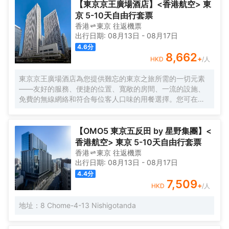
的休閒區，提升健康幸福感。外國旅客可以通過多國語言工作人員
【東京京王廣場酒店】<香港航空> 東
瞭解當地風土人情的相關信息。
京 5-10天自由行套票
香港
東京
往返
機票
出行日期:
08月13日
-
08月17日
4.6
分
8,662
+
HKD
/人
東京京王廣場酒店為您提供難忘的東京之旅所需的一切元素
——友好的服務、便捷的位置、寬敞的房間、一流的設施、
免費的無線網絡和符合每位客人口味的用餐選擇。您可在空
中酒廊邊品酒邊欣賞動感大都市的壯麗景色，或在您自己的
房間享受舒適。酒店的客房旨在滿足每位客人的住宿需求。
【OMO5 東京五反田 by 星野集團】<
香港航空> 東京 5-10天自由行套票
香港
東京
往返
機票
出行日期:
08月13日
-
08月17日
4.4
分
7,509
+
HKD
/人
地址：8 Chome-4-13 Nishigotanda