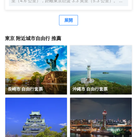
里（4.6 公里），距離東京巨蛋 3.3 英里（5.3 公里）。 每
天 07:00 至 10:00 提供收費的日式早餐。 特色服務/設施包
括快速入住、24 小時前台服務和行李寄存。 有 140 間客房
提供冰箱和液晶電視；您定能在旅途中找到家的舒適。配備
展開
淋浴/盆浴組合的私人浴室提供浸泡浴缸和坐浴桶。便利設施
包括保險箱和書桌；而且每天提供客房服務。
東京
附近城市自由行 推薦
長崎市 自由行套票
沖繩市 自由行套票