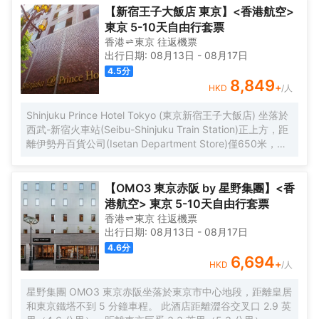
【新宿王子大飯店 東京】<香港航空>
東京 5-10天自由行套票
香港
東京
往返
機票
出行日期:
08月13日
-
08月17日
4.5
分
8,849
+
HKD
/人
Shinjuku Prince Hotel Tokyo (東京新宿王子大飯店) 坐落於
西武-新宿火車站(Seibu-Shinjuku Train Station)正上方，距
離伊勢丹百貨公司(Isetan Department Store)僅650米，距
離新宿御苑花園(Shinjuku Gyoen Garden)1公里。酒店地理
位置優越，周邊交通便捷，可讓您在5分鐘內直達涉谷和原宿
地區。 酒店客房採用現代風格設計，為您提供舒適温馨的雅
【OMO3 東京赤阪 by 星野集團】<香
居空間。所有客房均配有全套傢俱、先進設施和友好的客房
港航空> 東京 5-10天自由行套票
服務，能夠滿足您住宿期間的一切需求。為了給你帶來更多
香港
東京
往返
機票
便利，酒店還設有24小時前台，可提供安排按摩服務和行李
出行日期:
08月13日
-
08月17日
寄存等服務。值得一提的是，酒店25樓設有一間享有城市全
4.6
分
景的日本餐廳，供應創意日本料理並設有酒吧，定能給您帶
6,694
+
HKD
/人
來來自視覺和味蕾的雙重感官享受。 憑着優越的位置、完善
的設施以及無微不至的專業化服務，東京新宿王子大飯店為
星野集團 OMO3 東京赤阪坐落於東京市中心地段，距離皇居
每一位下榻於此的賓客帶來非一般的高品質體驗。入住於
和東京鐵塔不到 5 分鐘車程。 此酒店距離澀谷交叉口 2.9 英
此，您的旅途也將多一份温暖、多一份感動。