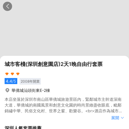
城市客棧(深圳創意園店)2天1晚自由行套票
4.4
/5
2008
年開業
華僑城汕頭街東E-2棟
本店坐落於深圳市南山區華僑城旅遊景區內，緊鄰城市主幹道深南
大道，華僑城的南國風景和創意文化園的時尚景緻盡收眼底，毗鄰
錦繡中華、民俗文化村、世界之窗、歡樂谷。<br>酒店作為城市客
棧品牌2.0升級版新產品，採取“知名設計師+酒店”的產品打造路
本店坐落於深圳市南山區華僑城旅遊景區內，緊鄰城市主幹道深南
展開
線，結合華僑城創意文化園的後工業時代特色，是一家典型的時尚
大道，華僑城的南國風景和創意文化園的時尚景緻盡收眼底，毗鄰
深圳
人氣套票推薦
設計型酒店。<br>酒店客房配套設施一應俱全，房內提供智能電
錦繡中華、民俗文化村、世界之窗、歡樂谷。<br>酒店作為城市客