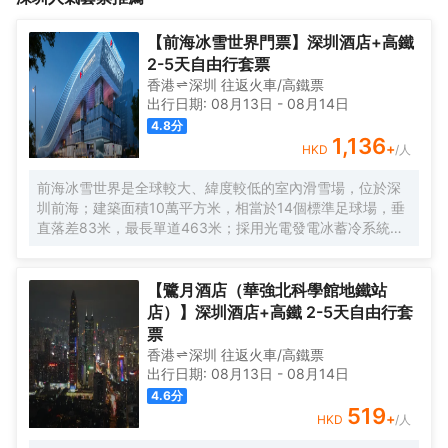
話、簡約現代的洗浴間、55寸液晶智能電視、快速上網、國內國際
棧品牌2.0升級版新產品，採取“知名設計師+酒店”的產品打造路
直撥電話，衞浴及床墊等均為國內高端品牌產品。<br>早餐廳位於
線，結合華僑城創意文化園的後工業時代特色，是一家典型的時尚
【前海冰雪世界門票】深圳酒店+高鐵
酒店1樓，時尚優雅、空間開闊，為客人提供精美早餐及各式咖啡、
設計型酒店。<br>酒店客房配套設施一應俱全，房內提供智能電
2-5天自由行套票
果飲、中西簡餐。此外，酒店還提供自助洗衣房服務, 讓您旅途更添
話、簡約現代的洗浴間、55寸液晶智能電視、快速上網、國內國際
香港
深圳
往返
火車/高鐵票
輕鬆。
直撥電話，衞浴及床墊等均為國內高端品牌產品。<br>早餐廳位於
出行日期:
08月13日
-
08月14日
酒店1樓，時尚優雅、空間開闊，為客人提供精美早餐及各式咖啡、
4.8
分
果飲、中西簡餐。此外，酒店還提供自助洗衣房服務, 讓您旅途更添
1,136
+
HKD
/人
輕鬆。
前海冰雪世界是全球較大、緯度較低的室內滑雪場，位於深
圳前海；建築面積10萬平方米，相當於14個標準足球場，垂
直落差83米，最長單道463米‌；採用光電發電冰蓄冷系統，
減少43%碳排放，鋼結構用量達4.7萬噸‌；全年維持-6℃，
配備5條專業滑道（總長1569公尺），可承辦國際滑雪賽
事‌。
【鷺月酒店（華強北科學館地鐵站
店）】深圳酒店+高鐵 2-5天自由行套
票
香港
深圳
往返
火車/高鐵票
出行日期:
08月13日
-
08月14日
4.6
分
519
+
HKD
/人