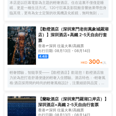
本店是以巨幕電影為主題的輕奢酒店。住在這裏不僅僅是睡
眠，更是一種生活方式。120寸巨幕及影院般音響效果帶您身
臨其境，更有為女士定製的吹風機及化粧鏡，無時無刻，呈
現精彩。
【歡橙酒店（深圳東門老街萬象城羅湖
店）】深圳酒店+高鐵 2-5天自由行套
票
香港
深圳
往返
火車/高鐵票
出行日期:
08月13日
-
08月14日
4.4
分
300
+
HKD
/人
輕奢體驗，智能享受——【歡橙酒店】歡迎您！歡橙酒店致
力於為您打造舒適便捷的輕奢入住體驗。酒店特色：-輕奢風
格:酒店採用簡約時尚的輕奢風格設計，注重細節與品質，為
您營造舒適優雅的居住環境。-智能體驗:房間配備小度智能系
統，語音控制燈光、空調、電視等設備，解放雙手，盡享科
技帶來的便捷。-舒適享受:24小時熱水即開即熱，無需等
【蘭歐酒店（深圳東門羅湖口岸店）】
待，為您洗去一身疲憊。-影音娛樂:部分房間配備高清投影
深圳酒店+高鐵 2-5天自由行套票
儀，打造私人影院，享受震撼視聽盛宴。-貼心服務:酒店設有
香港
深圳
往返
火車/高鐵票
洗衣房，並提供烘乾服務，解決您的洗衣煩惱，讓旅途更加
出行日期:
08月13日
-
08月14日