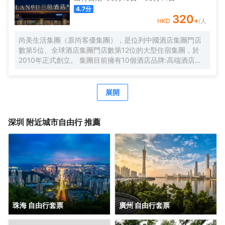
輕鬆自在。歡橙酒店是您商務出行、休閒度假的理想之選。
4.7
分
期待您的光臨！温馨提示，圖片僅供參考，無法涵蓋所有房
320
+
HKD
/人
型，詳細的實物照片請諮詢酒店。
尚美生活集團（原尚客優集團），是位列中國酒店集團門店
數第5位、全球酒店集團門店數第12位的大型住宿集團，於
2010年正式創立。 集團目前擁有10個酒店品牌:高端酒店品
牌萬際、假日美地，中高端酒店蘭歐，中檔酒店尚客優品，
經濟型酒店尚客優、駿怡、A&A Room、橙客，以及民宿品
牌花美時、公寓品牌LIPPO公社。尚美生活旗下酒店超過
展開
3500家（含在營店和籌建店），現已覆蓋全國31個省293座
城市，會員數量超4000萬。 作為國內創客精神的住宿集
團，尚美生活憑藉創新的商業模式、強大的品牌優勢和專業
深圳
附近城市自由行 推薦
的服務支持，攜手消費者、業主以及合作伙伴，共建、共
創、共享大住宿共同體。未來，集團將不斷探索住宿業與互
聯網的結合、與新生活方式的結合，致力於成為全球領先的
生活服務連鎖平台，引領新尚美好生活。
珠海 自由行套票
廣州 自由行套票