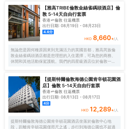
助式。 特色服務/設施包括快速退房、24 小時前台服務和行
李寄存。 酒店的 275 間客房定能讓您在旅途中找到家的舒
【雅高TRIBE倫敦金絲雀碼頭酒店】倫
適。
敦 5-14天自由行套票
香港
倫敦
往返
機票
出行日期:
08月19日
-
08月23日
4.6
分
8,660
+
HKD
/人
無論您是因何種原因來到充滿活力的英國首都，雅高芮族倫
敦金絲雀碼頭酒店都是您理想的入住選擇，可為您的商務、
休閒和其他活動保駕護航。我們的四星級酒店位於倫敦一處
鬱鬱葱葱的環境之中，靠近泰晤士河，距離主要活動場所和
市中心僅數分鐘路程，酒店還允許攜帶寵物入住。酒店的客
房實用且富有設計感，配備豪華寢具和高速無線網絡，歡迎
【提斯特爾倫敦海德公園肯辛頓花園酒
您前來入住體驗。酒店還設有社交中心，是金絲雀碼頭一處
店】倫敦 5-14天自由行套票
悠閒的協同辦公空間，適合舉辦重要會議或是休閒放鬆。
香港
倫敦
往返
機票
出行日期:
08月13日
-
08月17日
4
分
12,289
+
HKD
/人
提斯特爾倫敦海德公園肯辛頓花園酒店坐落於倫敦中心地
段，距離肯辛頓花園僅咫尺之遙，步行到海德公園也不超過