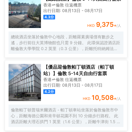
香港
倫敦
往返
機票
出行日期:
08月13日
-
08月17日
4.3
分
9,375
+
HKD
/人
總統酒店坐落於倫敦中心地段，距離羅素廣場僅有數步之
遙，步行前往大英博物館也只需 9 分鐘。 此環保認證酒店距
離倫敦大學學院 0.2 英里（0.3 公里），距離托特納姆法院
路 0.7 英里（1 公里）。 您可利用免費 WiFi、禮賓服務和禮
品店/報攤等便利服務和設施。 您可以到Saracen's Carvery
享用一頓美餐，或者去酒店的咖啡館吃些點心。您可以到酒
【優品迎倫敦帕丁頓酒店（帕丁頓
吧/酒廊，點一杯喜歡的飲品，暢飲一番。每天 7:00 至
站）】倫敦 5-14天自由行套票
10:30 提供收費的英式早餐。 特色服務/設施包括乾洗/洗衣
香港
倫敦
往返
機票
服務、24 小時前台服務和多語言服務。酒店提供收費自助停
出行日期:
08月13日
-
08月17日
車。 酒店有 523 間客房，提供智能電視。提供免費無線網
4.2
分
絡，方便您與朋友保持聯繫；數碼頻道可滿足您的娛樂需
10,508
+
HKD
/人
求。浴室提供浴缸或淋浴和吹風機。便利設施包括電話，以
及書桌和茶具/咖啡用具。
倫敦帕丁頓普瑞米爾酒店 - 帕丁頓車站坐落於倫敦倫敦市中
心，距離海德公園和肯辛頓花園不到 10 分鐘步行路程。 此
酒店距離大理石拱門 1 英里（1.6 公里），距離牛津街 1.5 英
里（2.5 公里）。 這個無煙酒店建於 2024 年。 收費提供自