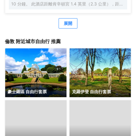
10 分鐘。 此酒店距離肯辛頓宮 1.4 英里（2.3 公里），距離
皇家阿爾伯特音樂廳 1.5 英里（2.5 公里）。 您可利用免費
WiFi、禮賓服務和宴會廳等便利服務和設施。 您可以去The
Brasserie啤酒店享用國際美食，還可在這裏的酒吧/酒廊小酌
展開
幾杯，欣賞花園景色。也可以待在房間裏，享受部分時段客
房送餐服務。英式早餐（收費）供應時間為：週一至週五
7:00 至 10:00，週末 7:00 至 11:00。 特色服務/設施包括快
倫敦
附近城市自由行 推薦
速入住、快速退房和乾洗/洗衣服務。這家酒店擁有 3 間會議
室，可用來舉辦活動。酒店提供收費自助停車。 有 175 間空
調客房提供智能電視；您定能在旅途中找到家的舒適。提供
免費無線網絡，方便您與朋友保持聯繫；衞星頻道可滿足您
的娛樂需求。配備淋浴/盆浴組合的私人浴室提供免費洗浴用
品和吹風機。便利設施包括電話，以及可存放筆記本電腦的
保險箱和書桌。
豪士羅區 自由行套票
克羅伊登 自由行套票