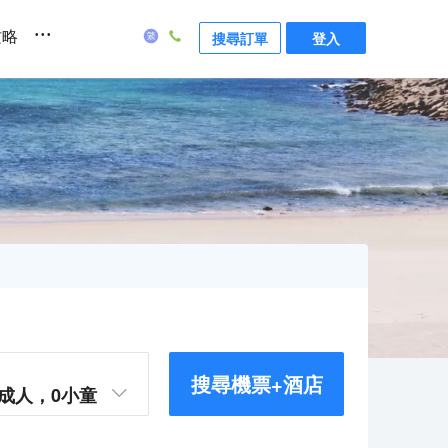
...
攻略
搜尋訂單
登入
搜尋機票+酒店
成人，
0
小童