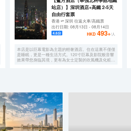
【鷺月酒店（華強北科學館地鐵
站店）】深圳酒店+高鐵 2-5天
自由行套票
香港
深圳
往返
火車/高鐵票
出行日期:
08月13日
-
08月14日
493
+
4.6
分
HKD
/人
本店是以巨幕電影為主題的輕奢酒店。住在這裏不僅僅
是睡眠，更是一種生活方式。120寸巨幕及影院般音響
效果帶您身臨其境，更有為女士定製的吹風機及化粧
鏡，無時無刻，呈現精彩。