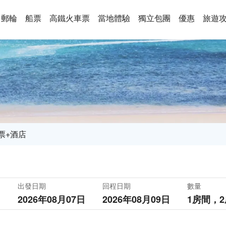
郵輪
船票
高鐵火車票
當地體驗
獨立包團
優惠
旅遊
票+酒店
出發日期
回程日期
數量
2026年08月07日
2026年08月09日
1房間，
2