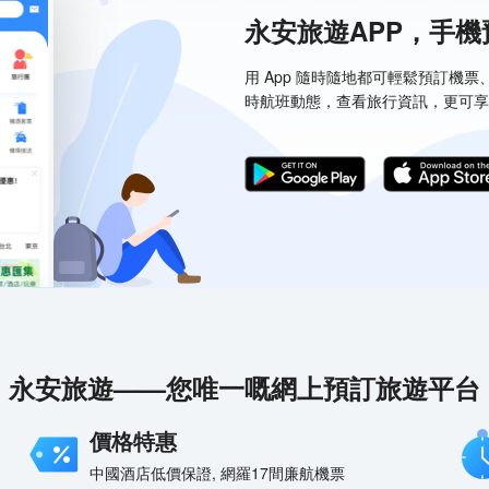
永安旅遊APP，手
用 App 隨時隨地都可輕鬆預訂機
時航班動態，查看旅行資訊，更可享
永安旅遊——您唯一嘅網上預訂旅遊平台
價格特惠
中國酒店低價保證, 網羅17間廉航機票