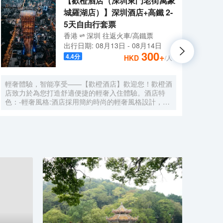
【歡橙酒店（深圳東門老街萬象
城羅湖店）】深圳酒店+高鐵 2-
5天自由行套票
香港
深圳
往返
火車/高鐵票
出行日期:
08月13日
-
08月14日
300
+
4.4
分
HKD
/人
輕奢體驗，智能享受——【歡橙酒店】歡迎您！歡橙酒
尚美
店致力於為您打造舒適便捷的輕奢入住體驗。酒店特
門店
色：-輕奢風格:酒店採用簡約時尚的輕奢風格設計，注
集團，
重細節與品質，為您營造舒適優雅的居住環境。-智能
牌:
體驗:房間配備小度智能系統，語音控制燈光、空調、
中檔
電視等設備，解放雙手，盡享科技帶來的便捷。-舒適
Roo
享受:24小時熱水即開即熱，無需等待，為您洗去一身
公社
疲憊。-影音娛樂:部分房間配備高清投影儀，打造私人
建店
影院，享受震撼視聽盛宴。-貼心服務:酒店設有洗衣
40
房，並提供烘乾服務，解決您的洗衣煩惱，讓旅途更加
藉創
輕鬆自在。歡橙酒店是您商務出行、休閒度假的理想之
持，
選。期待您的光臨！温馨提示，圖片僅供參考，無法涵
享大
蓋所有房型，詳細的實物照片請諮詢酒店。
網的
的生