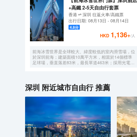
【前海冰雪世界門票】深圳酒店
+高鐵 2-5天自由行套票
香港
深圳
往返
火車/高鐵票
出行日期:
08月13日
-
08月14日
4.8
分
1,136
+
HKD
/人
前海冰雪世界是全球較大、緯度較低的室內滑雪場，位
於深圳前海；建築面積10萬平方米，相當於14個標準
足球場，垂直落差83米，最長單道463米‌；採用光電發
電冰蓄冷系統，減少43%碳排放，鋼結構用量達4.7萬
噸‌；全年維持-6℃，配備5條專業滑道（總長1569公
尺），可承辦國際滑雪賽事‌。
深圳
附近城市自由行 推薦