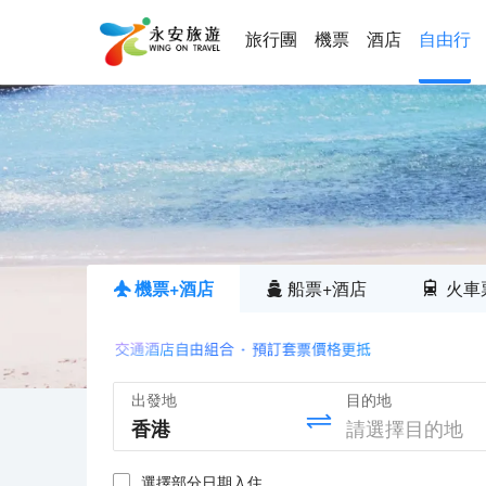
旅行團
機票
酒店
自由行
機票+酒店
船票+酒店
火車
出發地
目的地
選擇部分日期入住