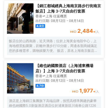
美譽，集娛樂休閒、餐飲美食、會議會務、拓展訓練、團建
培訓於一體的綜合度假景區。 酒店整體以蘇式園林為主調，
【錦江都城經典上海南京路步行街南京
精緻、古樸的四合院酒店 古色古香、花草蘢葱、鳥語花香 配
飯店】上海 3-7天自由行套票
以現代化的設施以及標準化、人性化的服務。
香港
上海
往返
機票
出行日期:
08月12日
-
08月14日
4.8
分
2,484
+
HKD
/人
飯店位於山西南路，近天津路；位於上海黃金地段中心，上
海地標景點圍聚，距離外灘步行10分鐘，周邊各類商鋪滿足
您的多種需求，購物娛樂方便。 飯店，原名上海南京飯店。
始建於1929年，建成於1931年，猶太人投資建造，是一棟具
有80多年曆史的近代保護建築。落成後的相當一段時間，是
上海文壇人士聚會的場所，文壇巨匠巴金、魯迅等都曾和南
【維也納國際酒店（上海浦東機場
京飯店結下不解之緣，是巴金早期宴請賓客及重大宴請之
店）】上海 3-7天自由行套票
地。 飯店配有無線WIFI、中西式自助餐廳、大堂吧、會議
香港
上海
往返
機票
室，自助餐廳提供營養、豐富、藝術的自助早餐，多種選擇
出行日期:
08月12日
-
08月14日
的午晚餐，每日下午2點至4點提供“社交時光”供您享用飲
4.7
分
料、小食，飯店是您旅遊、商務的上佳選擇。
1,977
+
HKD
/人
酒店是上海錦江集團旗下高端品牌，按照高標準興建的豪華
維也納國際5.0新版酒店酒店位於浦東新區川南奉公路1226