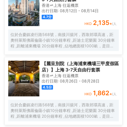
香港
上海
往返
機票
出行日期:
08月12日
-
08月14日
4.7
分
2,135
+
HKD
/人
位於合慶鎮凌行路568號，南接川揚河，西靠郊環高速，距
奧特萊斯佛羅倫薩小鎮10分鐘車程 ,距迪士尼樂園 30分鐘車
程 ,距離浦東機場 20分鐘車程 ,佔地總面積1000畝，是目前
離市中心最近的生態農業休閒園區之一。有”浦東的後花園“的
美譽，集娛樂休閒、餐飲美食、會議會務、拓展訓練、團建
培訓於一體的綜合度假景區。 酒店整體以蘇式園林為主調，
【麗呈別院（上海浦東機場三甲度假區
精緻、古樸的四合院酒店 古色古香、花草蘢葱、鳥語花香 配
店）】上海 3-7天自由行套票
以現代化的設施以及標準化、人性化的服務。
香港
上海
往返
機票
出行日期:
08月26日
-
08月28日
4.5
分
1,862
+
HKD
/人
位於合慶鎮凌行路568號，南接川揚河，西靠郊環高速，距
奧特萊斯佛羅倫薩小鎮10分鐘車程 ,距迪士尼樂園 30分鐘車
程 ,距離浦東機場 20分鐘車程 ,佔地總面積1000畝，是目前
離市中心最近的生態農業休閒園區之一。有”浦東的後花園“的