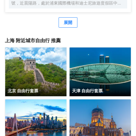
號，近晨陽路，處於浦東國際機場和迪士尼旅遊度假區中間
位置，地理位置優越，自駕車3分鐘快速駛入上海S1高速，
去往市區、機場、迪士尼樂園、野生動物園等非常便捷。距
離浦東國際機場，僅有15分鐘車程。距離上海國際旅遊度假
展開
區（迪士尼樂園），僅有20分鐘車程。可便捷到達地鐵2號
線凌空路站，交通便利。酒店周圍生活設施齊全，商務旅遊
資源眾多，有上海新國際博覽中心、佛羅倫薩奧特萊斯購物
上海
附近城市自由行 推薦
小鎮、川沙古鎮、張聞天故居、上海野生動物園、三甲港濱
海旅遊區等。 酒店是錦江酒店（中國區）旗下的中端連鎖品
牌酒店，按照維也納國際5.0標準裝修，簡約時尚，整體風格
舒適典雅。客房寬敞明亮，房內布置精美，處處體現人性化
的理念。 酒店還有免費停車場、休閒茶吧、精品早餐、寬敞
會議室等，同時還為您提供24小時免費浦東機場接機（需預
約）等服務，賓客抵達浦東機場並取完行李聯繫當值司機
（13651944838），T1航站樓-三樓-3號門，T2航站樓-三
北京 自由行套票
天津 自由行套票
樓29號門，另酒店提供迪士尼樂園免費班車服務，送站時間
早上07：20一班車子送往迪士尼樂園，晚上第二場煙花結束
接回預計時間約22：00左右。是商務、休閒、會務的理想酒
店。