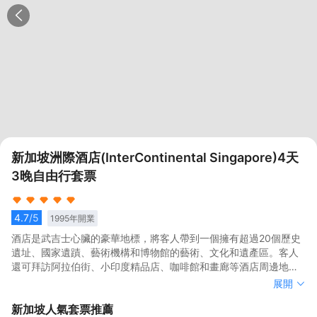
新加坡洲際酒店(InterContinental Singapore)4天
3晚自由行套票
4.7
/5
1995
年開業
酒店是武吉士心臟的豪華地標，將客人帶到一個擁有超過20個歷史
遺址、國家遺蹟、藝術機構和博物館的藝術、文化和遺產區。客人
還可拜訪阿拉伯街、小印度精品店、咖啡館和畫廊等酒店周邊地
區。<br>酒店裝飾優雅的融合了現代風情和微妙的土生華人底色，
酒店是武吉士心臟的豪華地標，將客人帶到一個擁有超過20個歷史
展開
巧妙地喚醒了一個多世紀前豐富多彩的移民者時期擁有的多民族社
遺址、國家遺蹟、藝術機構和博物館的藝術、文化和遺產區。客人
新加坡
人氣套票推薦
會風采。主要設計元素和靈感體現在酒店的403間客房，酒店客房
還可拜訪阿拉伯街、小印度精品店、咖啡館和畫廊等酒店周邊地