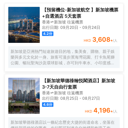
包括豪華客房、簽名店屋行政客房、尊貴客房、洲際俱樂部客房和
區。<br>酒店裝飾優雅的融合了現代風情和微妙的土生華人底色，
一系列奢華套房。
巧妙地喚醒了一個多世紀前豐富多彩的移民者時期擁有的多民族社
【預留機位-新加坡航空 】新加坡機票
會風采。主要設計元素和靈感體現在酒店的403間客房，酒店客房
+自選酒店 5天套票
包括豪華客房、簽名店屋行政客房、尊貴客房、洲際俱樂部客房和
香港
新加坡
往返
機票
一系列奢華套房。
出行日期:
09月20日
-
09月24日
4.2
分
3,608
+
HKD
/人
新加坡是亞洲熱門短途旅遊目的地，集美食、購物、親子娛
樂與多元文化於一身。旅客可漫步濱海灣花園、打卡魚尾獅
公園、暢玩聖淘沙及環球影城，亦可到牛車水、小印度感受
地道風情。無論家庭度假、情侶出遊或快閃之旅，都能輕鬆
享受城市假期。
【新加坡華德祿翰悦閣酒店】新加坡
3-7天自由行套票
香港
新加坡
往返
機票
出行日期:
08月25日
-
08月27日
4.6
分
4,196
+
HKD
/人
新加坡華德祿酒店以一條紀念歷史大捷的街道命名，坐落在
傳統與現代的交匯處，步行即可到達文化地標和創意工作