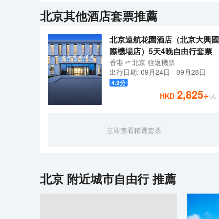
兒床墊、設計師量身定製哲品zens茶具，詩畫茶相伴
店以【温、良、恭、儉、讓】的五常精神作為設計理念
北京
其他酒店套票推薦
生活如此美好，全季用心挑選每一件好物，只為給旅途
安心、舒緩壓力；拾趣茶具及精選茶葉，讓東方人生活
便利店，給人心靈上的慰藉。<br>酒店是華住酒店集團
兒床墊、設計師量身定製哲品zens茶具，詩畫茶相伴
北京遠航花園酒店（北京大興國
生活如此美好，全季用心挑選每一件好物，只為給旅途
際機場店）5天4晚自由行套票
香港
北京
往返
機票
出行日期:
09月24日
-
09月28日
4.9
分
2,825
+
HKD
/人
立即查看精選套票
北京
附近城市自由行 推薦