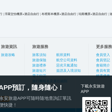
行
|
浮羅交怡機票+酒店自由行
|
布裡斯本機票+酒店自由行
|
珀斯機票+酒店自由行
|
旅遊資訊
旅遊服務
更多服務
旅遊攻略
旅客須知
航班資料
會員登入
旅遊保險
航空公司資料
會員登記
旅遊禮券
惡劣天氣通知
會籍簡介
旅遊短片
簽證及入境須知
會員有賞
電子印花
精選優惠
旅行團報名及責任細則
APP預訂，隨身隨心！
下載永安旅遊
APP
永安旅遊APP可隨時隨地查詢訂單訊
便快捷！