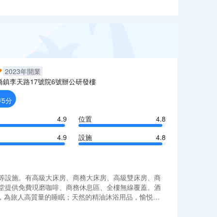
2023
年開業
橋鎮李天路17號院6號辦公研發樓
/5分
4.9
位置
4.8
4.9
設施
4.8
等設施。有高級大床房、商務大床房、高級雙床房、商
堂提供免費現磨咖啡、商務休息區、全樓無線覆蓋。酒
，為旅人高質量的睡眠；天然的精油沐浴用品，愉悦、
市第三空間，“客聽”，好書、好物、好茶，旅途的精神
等設施。有高級大床房、商務大床房、高級雙床房、商
自然簡約。客房配備65英寸電視支持手機投屏，美國金可
堂提供免費現磨咖啡、商務休息區、全樓無線覆蓋。酒