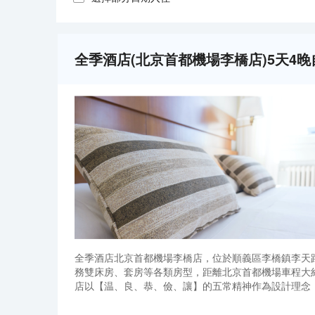
全季酒店(北京首都機場李橋店)5天4
全季酒店北京首都機場李橋店，位於順義區李橋鎮李天
務雙床房、套房等各類房型，距離北京首都機場車程大
店以【温、良、恭、儉、讓】的五常精神作為設計理念
安心、舒緩壓力；拾趣茶具及精選茶葉，讓東方人生活
全季酒店北京首都機場李橋店，位於順義區李橋鎮李天
便利店，給人心靈上的慰藉。<br>酒店是華住酒店集團
務雙床房、套房等各類房型，距離北京首都機場車程大