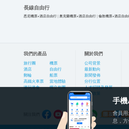
長線自由行
悉尼機票+酒店自由行
|
奧克蘭機票+酒店自由行
|
倫敦機票+酒店自由
我們的產品
關於我們
旅行團
機票
公司背景
酒店
自由行
最新動向
郵輪
船票
新聞發佈
高鐵火車票
當地體驗
分行位置
港玩港食
獨立包團
人才招聘及發展
私隱政策
手機
會員用
關注我們
息，方