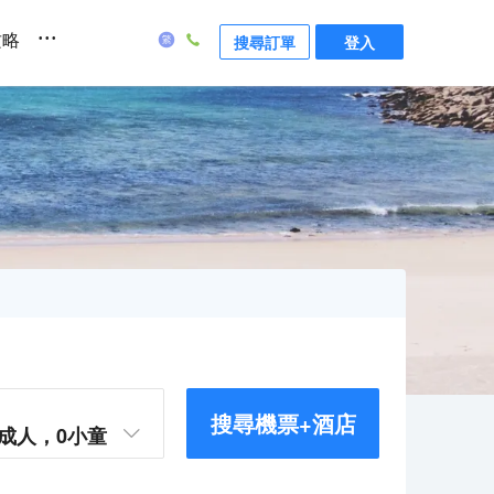
...
攻略
搜尋訂單
登入
搜尋機票+酒店
成人，
0
小童