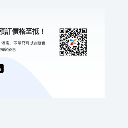
機預訂價格至抵！
票、酒店、不單只可以追蹤實
獨家優惠！