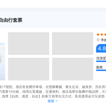
晚自由行套票
李
4.8
清潔度
服務
路17號院。酒店有免費停車場、生態園餐廳、養生足浴、健身房、洗衣房
約需要10分鐘，地理位置優越，交通便利。酒店為華住集團中檔品牌，大
，倡導【自然、適度、自在】的東方美學生活方式。客房選用金可兒床墊
方式在旅途延續；更有詩籤，拾一詩，賞一畫，聆聽內心的平和。大堂的城
路17號院。酒店有免費停車場、生態園餐廳、養生足浴、健身房、洗衣房
展開
旗下品牌-全季-全智能4.0版本酒店，擁有各類客房，房間以竹木原色，
約需要10分鐘，地理位置優越，交通便利。酒店為華住集團中檔品牌，大