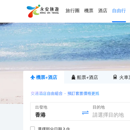
旅行團
機票
酒店
自由行
機票+酒店
船票+酒店
火車
出發地
目的地
選擇部分日期入住