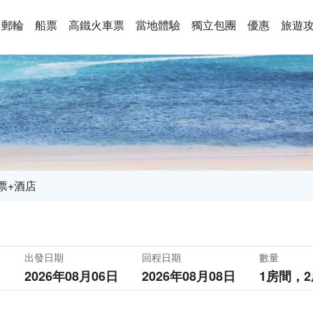
郵輪
船票
高鐵火車票
當地體驗
獨立包團
優惠
旅遊
票+酒店
出發日期
回程日期
數量
2026年08月06日
2026年08月08日
1房間，
2