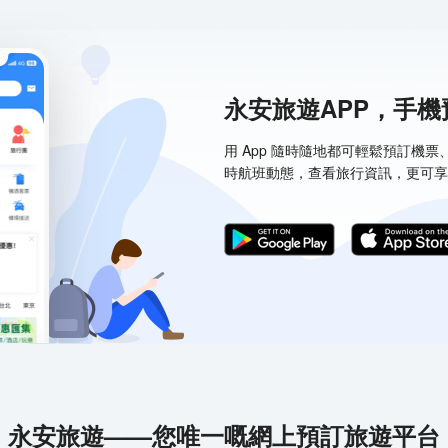
永安旅遊APP，手
用 App 隨時隨地都可輕鬆預訂機
時航班動態，查看旅行資訊，更可享
永安旅遊——您唯一嘅網上預訂旅遊平台