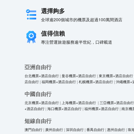
選擇夠多
全球逾200個城市的機票及超過100萬間酒店
值得信賴
專注營運旅遊服務逾半世紀，口碑載道
亞洲自由行
台北機票+酒店自由行
|
曼谷機票+酒店自由行
|
東京機票+酒店自由行
店自由行
|
福岡機票+酒店自由行
|
札幌機票+酒店自由行
|
沖繩機票+
中國自由行
北京機票+酒店自由行
|
上海機票+酒店自由行
|
三亞機票+酒店自由行
+酒店自由行
|
海口機票+酒店自由行
|
福州機票+酒店自由行
|
南京機
短線自由行
澳門自由行
|
廣州自由行
|
深圳自由行
|
番禺自由行
|
惠州自由行
|
珠