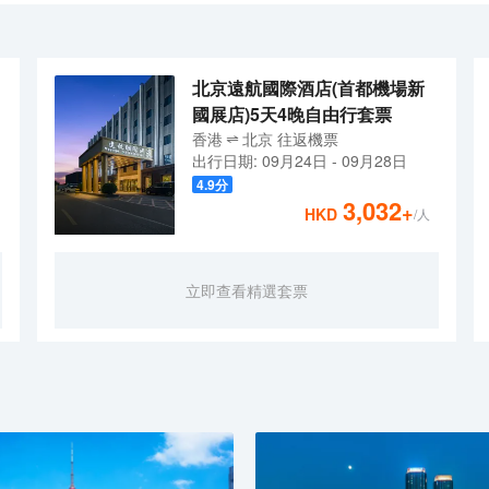
，用東方的待客之道，成為您行途中的休憩小築。衞生間乾濕分離 ，防霧
，倡導【自然、適度、自在】的東方美學生活方式。客房選用金可兒床墊
中的你最温暖的陪伴。
方式在旅途延續；更有詩籤，拾一詩，賞一畫，聆聽內心的平和。大堂的城
旗下品牌-全季-全智能4.0版本酒店，擁有各類客房，房間以竹木原色，
，用東方的待客之道，成為您行途中的休憩小築。衞生間乾濕分離 ，防霧
北京遠航國際酒店(首都機場新
中的你最温暖的陪伴。
國展店)5天4晚自由行套票
香港
北京
往返
機票
出行日期:
09月24日
-
09月28日
4.9
分
3,032
+
HKD
/人
立即查看精選套票