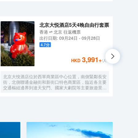
化粧鏡，臻選東方愛馬仕上下品牌洗沐用品、這些好物使
，為旅人高質量的睡眠；天然的精油沐浴用品，愉悦、
市第三空間，“客聽”，好書、好物、好茶，旅途的精神
自然簡約。客房配備65英寸電視支持手機投屏，美國金可
化粧鏡，臻選東方愛馬仕上下品牌洗沐用品、這些好物使
北京大悦酒店5天4晚自由行套票
香港
北京
往返
機票
出行日期:
09月24日
-
09月28日
4.7
分
3,991
+
HKD
/人
北京大悅酒店位於西單商業區中心位置，南側緊鄰長安
街，北側聯通金融街和新街口特色商業區，臨近各主要
交通樞紐邊界到達天安門、國家大劇院等主要旅遊景
區，是出行遊玩居住的不二選擇。<br>作爲中糧置地
酒店板塊的全新自有品牌，Le Joy Hotel 大悅酒店在中
糧品牌家族的盛譽之下孕育而出，與西單大悅城同屬一
個城市綜合體，周邊生活配套齊全，吃喝玩購一站式解
決，出行快捷方便，酒店內免費高速網絡全覆蓋，入住
大悅酒店可盡情暢享歡樂時光！<br>Le Joy大悅酒店
擁有三百餘間唯美客房，清新脫俗，簡單大氣的裝修風
格，讓客人在商旅之餘，享受溫馨舒適的居住環境；同
時還有19種主題定製房型可供挑選，入住主題客房感