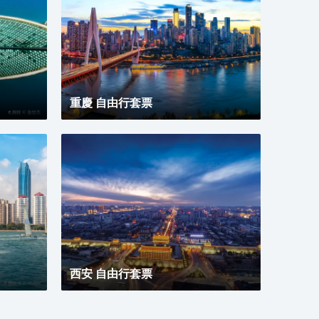
受與以往截然不同的奇趣體驗。<br>酒店內配套設施
完善，爲差旅精英客們提供舒適便利的辦公環境，讓社
交具有更多可能性；TONG POWER運動生活館與
Parksquare 園庭高端餐廳亦可精緻您的差旅時光。
重慶 自由行套票
西安 自由行套票