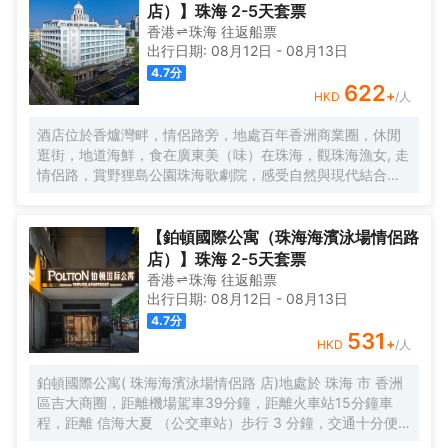
邊漫步，緊鄰夏灣夜市，無論您是商務出差還是遊玩，都是
店）】珠海 2-5天套票
您不二之選，戴斯精選温德姆酒店歡迎您的到來！
香港
珠海
往返
船票
出行日期:
08月12日
-
08月13日
4.7
分
622
+
HKD
/人
酒店位於香爐灣畔，情侶路旁，地處百年香洲商業圈，休閒
逛街，地道海鮮，食在廣東美（味）在珠海，觀珠海漁女, 走
情侶路，賞野狸島公園珠海歌劇院，感受自然與現代結合的
海畔生活，甚為便利，酒店配以近百個車位，方便省心。 酒
店直線100米，擁抱香爐灣沙灘，海與您的約定。酒店右側
600米，城市地標一一珠海漁女，城市陽台。左側600米珠
【鉑頓國際公寓（珠海海濱泳場情侶路
海歌劇院（日月貝），距離港珠澳大橋12分鐘。拱北、青茂
店）】珠海 2-5天套票
口岸20分鐘。酒店前後50米公交線路覆蓋全珠海。 酒店傾
香港
珠海
往返
船票
力打造“寬敞高雅空間”優質床品衞浴，完備設施服務，為您提
出行日期:
08月12日
-
08月13日
供優質的住宿服務 酒店中央空調冷暖可調，特色落地窗直觀
4.7
分
海景和海霞公園，欣賞東方海上日出，港珠澳大橋。中西結
531
+
HKD
/人
合的自助早餐，配以廣東特色，一天的愉快從豐富營養的早
餐開始。
鉑頓國際公寓( 珠海海濱泳場情侶路 店)地處於 珠海 市 香洲
區吉大商圈，距離機場駕車39分鐘，距離火車站15分鐘車
程，距離 信海大夏 （公交車站）步行 3 分鐘，交通十分便
利，鄰近GI時代廣場，吃喝玩樂非常方便，周邊有 美食街、