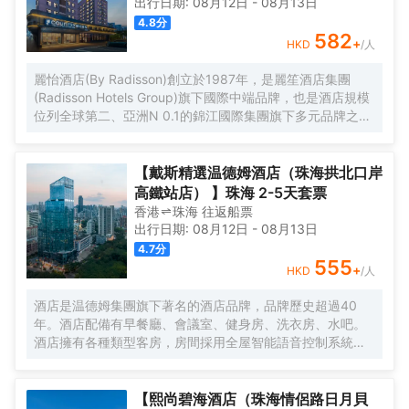
出行日期:
08月12日
-
08月13日
4.8
分
582
+
HKD
/人
麗怡酒店(By Radisson)創立於1987年，是麗笙酒店集團
(Radisson Hotels Group)旗下國際中端品牌，也是酒店規模
位列全球第二、亞洲N 0.1的錦江國際集團旗下多元品牌之
一。麗怡酒店在全球有600多家門店，是麗笙酒店集團旗下
門店數量TOP 1的品牌。 麗怡酒店珠海情侶路日月貝大劇院
店地處珠海市繁華地帶，毗鄰情侶路，日月貝，珠海市政府
【戴斯精選温德姆酒店（珠海拱北口岸
等商圈，距離珠海站，明珠站打車約20分鐘，周邊永旺超
高鐵站店） 】珠海 2-5天套票
市，揚名廣場，購物中心，美食購物，一應俱全， 麗怡酒店
香港
珠海
往返
船票
提供乾淨的住宿環境和舒適温馨多種房型，滿足您的不同需
出行日期:
08月12日
-
08月13日
求，大堂設置了歡迎角、休閒區，店內WIFI公共區域全覆蓋
4.7
分
且配套設施齊全，設有餐廳、洗衣房及健身房(24小時服務)
555
+
HKD
/人
等，是您商務、旅遊、會展、休閒的理想選擇WELCOME
HOME心怡之所。 麗怡酒店的標誌造型是一朵玫瑰花，玫瑰
酒店是温德姆集團旗下著名的酒店品牌，品牌歷史超過40
花語源自古希臘神話，象徵真摯的情誼，無論何時何地，在
年。酒店配備有早餐廳、會議室、健身房、洗衣房、水吧。
麗怡酒店，您都可以一如既往地體驗到真誠、貼心的服務，
酒店擁有各種類型客房，房間採用全屋智能語音控制系統、
精心優選品質體驗讓您感到賓至如歸，我們致力讓每一位賓
智能馬桶，科技感十足。酒店地理位置優越，位於市中心區
客感到愉悅欣喜與備受關懷，用心意讓您更“心怡”。
域繁華路段，距離拱北口岸，珠海高鐵站只需5分鐘車程。如
果您有時間放鬆休息，可以去長隆海洋王國遊玩，情侶路海
【熙尚碧海酒店（珠海情侶路日月貝