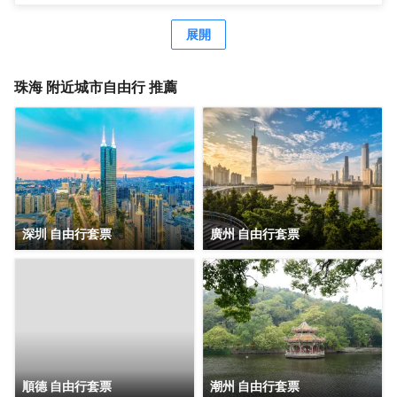
超市、購物廣場 等生活設施配套。 公寓擁有現代温馨客房，
配套有餐廳、洗衣房、健身房、等公共空間，旅客在享受舒
展開
適住宿的同時，也能輕鬆滿足各種休閒與商務需求。客房分
佈於2-5 層，所有客房都配備有高品質的床品、高速wifi，確
保賓客能夠享受到賓至如歸的居住體驗。 喜悅餐廳位於6
珠海
附近城市自由行 推薦
層，每天都按照國際化標準提供數十種精選早餐品種，2-3種
本地特色菜，展現 珠海飲食文化。此外，每個房間都配備有
洗衣機，賓客在忙碌之餘也能輕鬆打理日常衣物。位於 6 層
的健身房房配備有跑步機、橢圓機、動感單車等高端健身器
材，即便身處旅途，也能輕鬆延續鍛鍊習慣。 鉑頓國際公寓
是東呈集團旗下中高端服務式公寓品牌，以“傾注匠心，融入
當地”為品牌理念，融合現代生活方式和行為，旨在為商旅人
士提供舒適住宿、尊貴服務和非凡體驗的現代化理想居庭。
深圳 自由行套票
廣州 自由行套票
順德 自由行套票
潮州 自由行套票