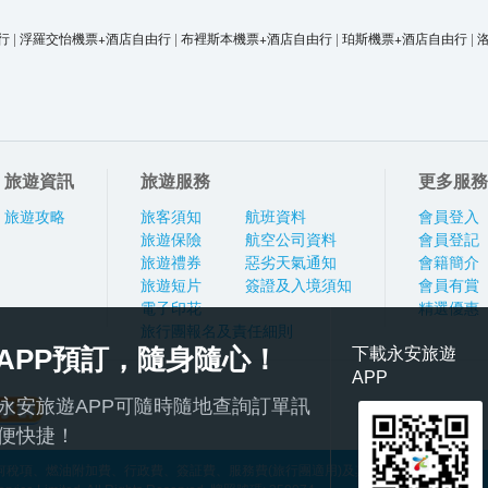
行
|
浮羅交怡機票+酒店自由行
|
布裡斯本機票+酒店自由行
|
珀斯機票+酒店自由行
|
旅遊資訊
旅遊服務
更多服務
旅遊攻略
旅客須知
航班資料
會員登入
旅遊保險
航空公司資料
會員登記
旅遊禮券
惡劣天氣通知
會籍簡介
旅遊短片
簽證及入境須知
會員有賞
電子印花
精選優惠
旅行團報名及責任細則
APP預訂，隨身隨心！
下載永安旅遊
APP
永安旅遊APP可隨時隨地查詢訂單訊
便快捷！
稅項、燃油附加費、行政費、簽証費、服務費(旅行團適用)及其他應繳費用