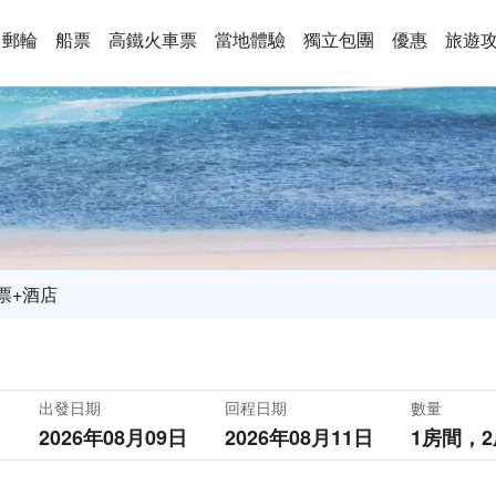
郵輪
船票
高鐵火車票
當地體驗
獨立包團
優惠
旅遊
票+酒店
出發日期
回程日期
數量
2026年08月09日
2026年08月11日
1房間，
2