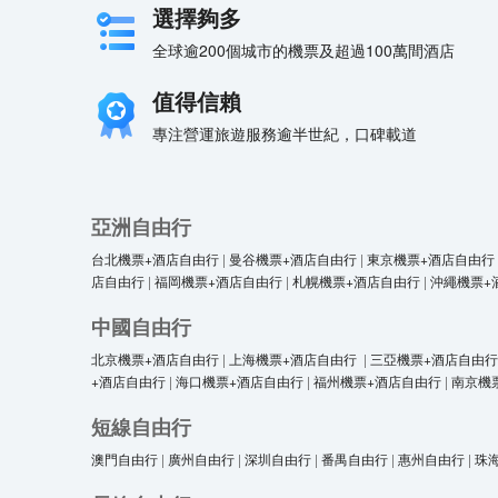
選擇夠多
全球逾200個城市的機票及超過100萬間酒店
值得信賴
專注營運旅遊服務逾半世紀，口碑載道
亞洲自由行
台北機票+酒店自由行
|
曼谷機票+酒店自由行
|
東京機票+酒店自由行
店自由行
|
福岡機票+酒店自由行
|
札幌機票+酒店自由行
|
沖繩機票+
中國自由行
北京機票+酒店自由行
|
上海機票+酒店自由行
|
三亞機票+酒店自由行
+酒店自由行
|
海口機票+酒店自由行
|
福州機票+酒店自由行
|
南京機
短線自由行
澳門自由行
|
廣州自由行
|
深圳自由行
|
番禺自由行
|
惠州自由行
|
珠