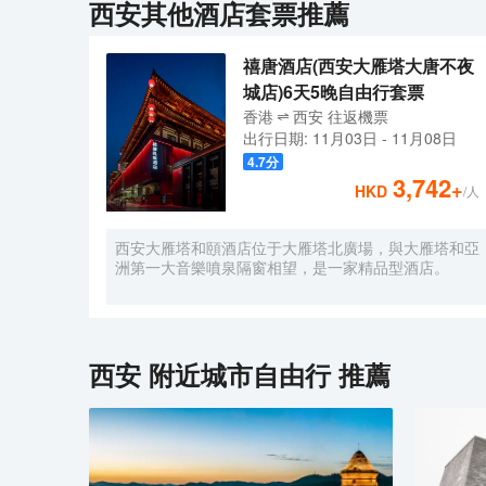
西安
其他酒店套票推薦
禧唐酒店(西安大雁塔大唐不夜
城店)6天5晚自由行套票
香港
西安
往返
機票
出行日期:
11月03日
-
11月08日
4.7
分
3,742
+
HKD
/人
西安大雁塔和頤酒店位于大雁塔北廣場，與大雁塔和亞
洲第一大音樂噴泉隔窗相望，是一家精品型酒店。
西安
附近城市自由行 推薦