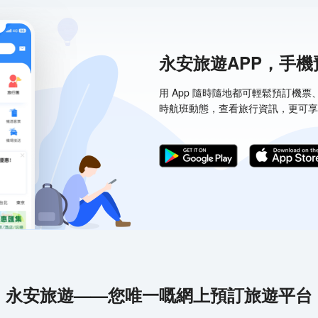
永安旅遊APP，手
用 App 隨時隨地都可輕鬆預訂機
時航班動態，查看旅行資訊，更可享
永安旅遊——您唯一嘅網上預訂旅遊平台