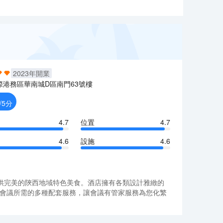
2023
年開業
際港務區華南城D區南門63號樓
/5分
4.7
位置
4.7
4.6
設施
4.6
供完美的陝西地域特色美食。酒店擁有各類設計雅緻的
議及會議所需的多種配套服務，讓會議有管家服務為您化繁