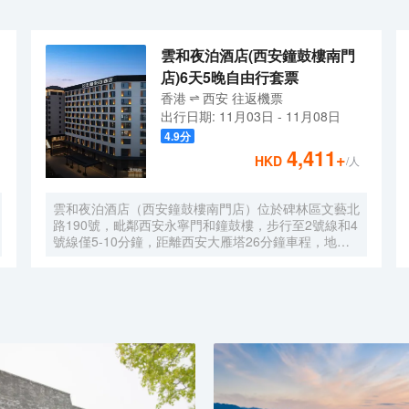
雲和夜泊酒店(西安鐘鼓樓南門
店)6天5晚自由行套票
香港
西安
往返
機票
出行日期:
11月03日
-
11月08日
4.9
分
4,411
+
HKD
/人
雲和夜泊酒店（西安鐘鼓樓南門店）位於碑林區文藝北
路190號，毗鄰西安永寧門和鐘鼓樓，步行至2號線和4
號線僅5-10分鐘，距離西安大雁塔26分鐘車程，地理
位置優越，交通便利。酒店擁有高檔客房170餘間，房
間配備各種客房高檔用品和先進的硬件設施設備；餐廳
聘請特級廚師製作精美早、中、晚餐供酒店客人享用；
酒店亦配備巴士、豪華商務車接送客人方便出行。酒店
客房空間寬敞、家居設計獨具匠心、裝修風格優雅舒
心。所有客房均採用西安當地高檔優質床品、全套草本
精華洗浴用品供客人使用；網絡方面配備百兆高速光
纖、WIFI全覆蓋，致力於為客人提供舒適便捷的住宿
體驗環境！