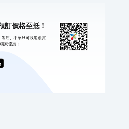
機預訂價格至抵！
票、酒店、不單只可以追蹤實
獨家優惠！