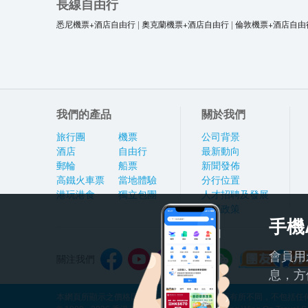
長線自由行
悉尼機票+酒店自由行
|
奧克蘭機票+酒店自由行
|
倫敦機票+酒店自由
我們的產品
關於我們
旅行團
機票
公司背景
酒店
自由行
最新動向
郵輪
船票
新聞發佈
高鐵火車票
當地體驗
分行位置
港玩港食
獨立包團
人才招聘及發展
私隱政策
手機
會員用
關注我們
息，方
本網頁所顯示之價格因應產品種類及出發日期而有所不同，不包括任何