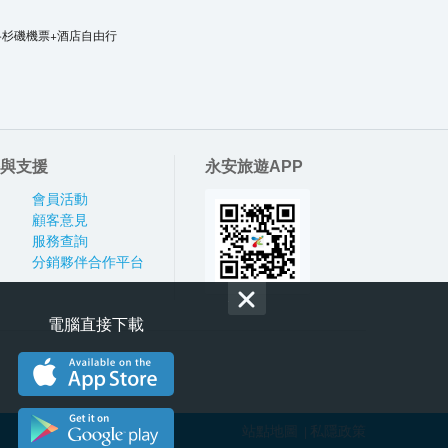
洛杉磯機票+酒店自由行
與支援
永安旅遊APP
會員活動
顧客意見
服務查詢
分銷夥伴合作平台
電腦直接下載
站點地圖
私隱政策
|