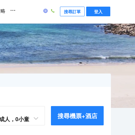
...
攻略
搜尋訂單
登入
搜尋機票+酒店
成人，
0
小童