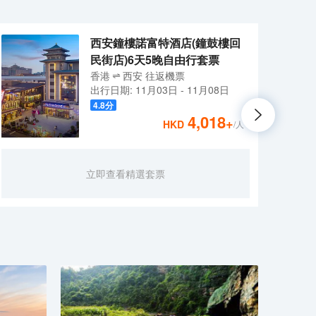
西安鐘樓諾富特酒店(鐘鼓樓回
民街店)6天5晚自由行套票
香港
西安
往返
機票
出行日期:
11月03日
-
11月08日
4.8
分
4,018
+
HKD
/人
西安
立即查看精選套票
毗鄰
抱。
便捷
蓉園
適客
角俯
端輕
計手
社交
選，
舒適的