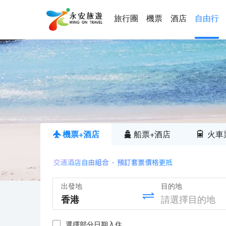
旅行團
機票
酒店
自由行
機票+酒店
船票+酒店
火車
出發地
目的地
選擇部分日期入住