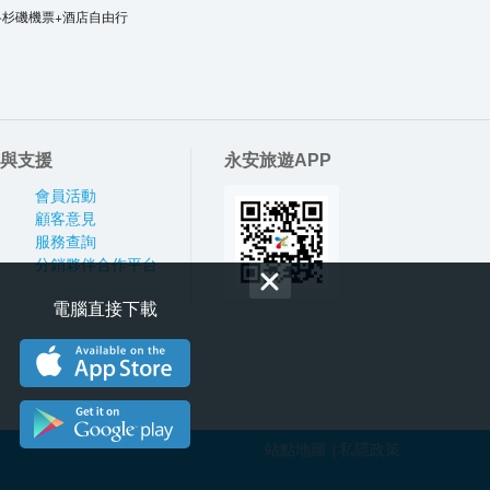
洛杉磯機票+酒店自由行
與支援
永安旅遊APP
會員活動
顧客意見
服務查詢
分銷夥伴合作平台
電腦直接下載
站點地圖
私隱政策
|