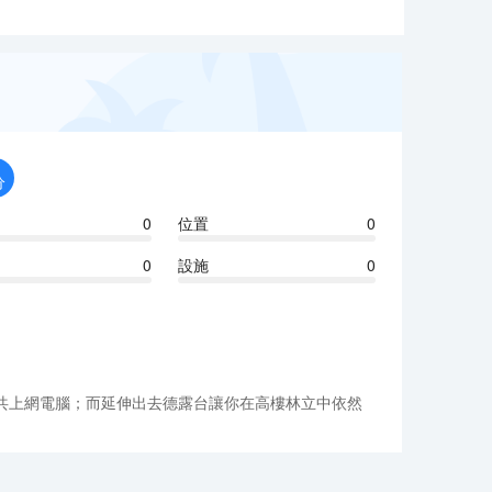
分
0
位置
0
0
設施
0
共上網電腦；而延伸出去德露台讓你在高樓林立中依然