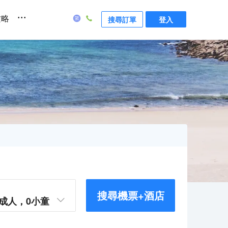
...
攻略
搜尋訂單
登入
搜尋機票+酒店
成人，
0
小童