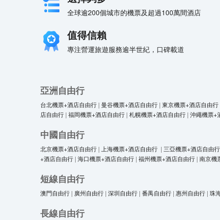
全球逾200個城市的機票及超過100萬間酒店
值得信賴
專注營運旅遊服務逾半世紀，口碑載道
亞洲自由行
台北機票+酒店自由行
|
曼谷機票+酒店自由行
|
東京機票+酒店自由行
店自由行
|
福岡機票+酒店自由行
|
札幌機票+酒店自由行
|
沖繩機票+
中國自由行
北京機票+酒店自由行
|
上海機票+酒店自由行
|
三亞機票+酒店自由行
+酒店自由行
|
海口機票+酒店自由行
|
福州機票+酒店自由行
|
南京機
短線自由行
澳門自由行
|
廣州自由行
|
深圳自由行
|
番禺自由行
|
惠州自由行
|
珠
長線自由行