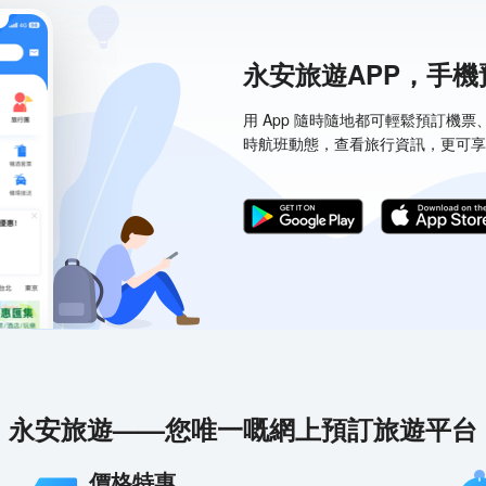
永安旅遊APP，手
用 App 隨時隨地都可輕鬆預訂機
時航班動態，查看旅行資訊，更可享
永安旅遊——您唯一嘅網上預訂旅遊平台
價格特惠