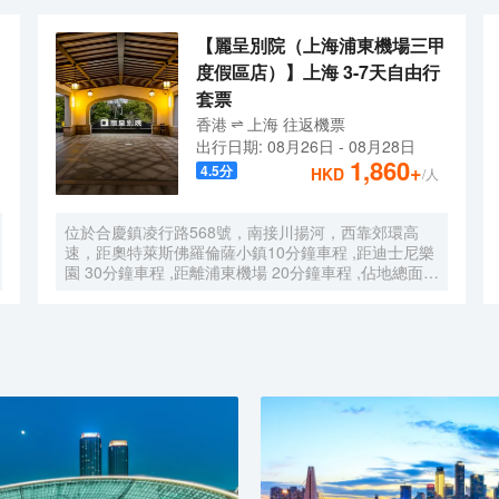
【麗呈別院（上海浦東機場三甲
度假區店）】上海 3-7天自由行
套票
香港
上海
往返
機票
出行日期:
08月26日
-
08月28日
1,860
+
4.5
分
HKD
/人
位於合慶鎮凌行路568號，南接川揚河，西靠郊環高
速，距奧特萊斯佛羅倫薩小鎮10分鐘車程 ,距迪士尼樂
園 30分鐘車程 ,距離浦東機場 20分鐘車程 ,佔地總面積
1000畝，是目前離市中心最近的生態農業休閒園區之
一。有”浦東的後花園“的美譽，集娛樂休閒、餐飲美
食、會議會務、拓展訓練、團建培訓於一體的綜合度假
景區。 酒店整體以蘇式園林為主調， 精緻、古樸的四
合院酒店 古色古香、花草蘢葱、鳥語花香 配以現代化
的設施以及標準化、人性化的服務。