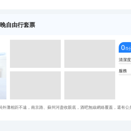
3晚自由行套票
0
/5
清潔度
服務
與外灘相距不遠，南京路、蘇州河盡收眼底，酒吧無線網絡覆蓋，還有公