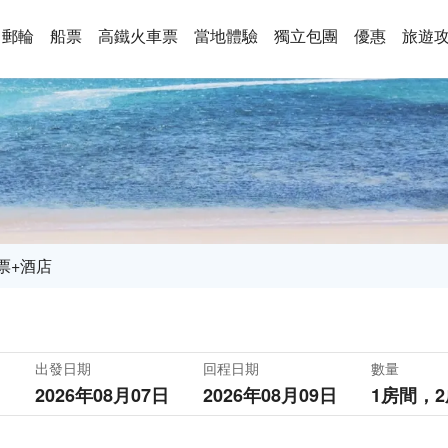
郵輪
船票
高鐵火車票
當地體驗
獨立包團
優惠
旅遊
票+酒店
出發日期
回程日期
數量
2026年08月07日
2026年08月09日
1房間，
2