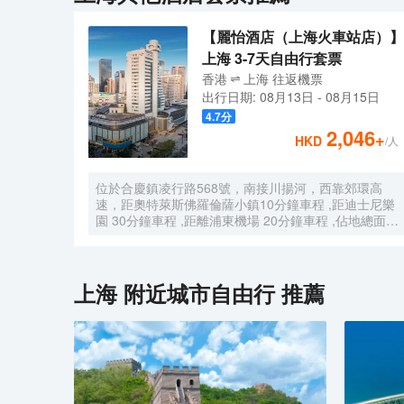
【麗怡酒店（上海火車站店）】
上海 3-7天自由行套票
香港
上海
往返
機票
出行日期:
08月13日
-
08月15日
4.7
分
2,046
+
HKD
/人
位於合慶鎮凌行路568號，南接川揚河，西靠郊環高
速，距奧特萊斯佛羅倫薩小鎮10分鐘車程 ,距迪士尼樂
園 30分鐘車程 ,距離浦東機場 20分鐘車程 ,佔地總面積
1000畝，是目前離市中心最近的生態農業休閒園區之
一。有”浦東的後花園“的美譽，集娛樂休閒、餐飲美
食、會議會務、拓展訓練、團建培訓於一體的綜合度假
景區。 酒店整體以蘇式園林為主調， 精緻、古樸的四
上海
附近城市自由行 推薦
合院酒店 古色古香、花草蘢葱、鳥語花香 配以現代化
的設施以及標準化、人性化的服務。