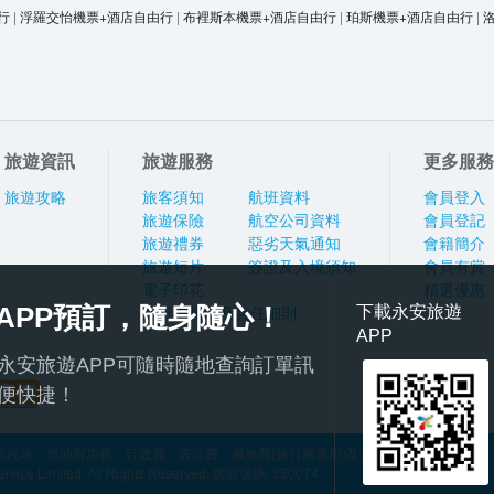
行
|
浮羅交怡機票+酒店自由行
|
布裡斯本機票+酒店自由行
|
珀斯機票+酒店自由行
|
旅遊資訊
旅遊服務
更多服務
旅遊攻略
旅客須知
航班資料
會員登入
旅遊保險
航空公司資料
會員登記
旅遊禮券
惡劣天氣通知
會籍簡介
旅遊短片
簽證及入境須知
會員有賞
電子印花
精選優惠
APP預訂，隨身隨心！
下載永安旅遊
旅行團報名及責任細則
APP
永安旅遊APP可隨時隨地查詢訂單訊
便快捷！
稅項、燃油附加費、行政費、簽証費、服務費(旅行團適用)及其他應繳費用
ce Limited. All Rights Reserved. 牌照號碼: 350074