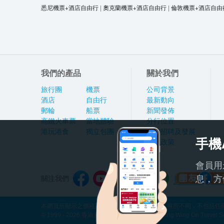
悉尼機票+酒店自由行
|
奧克蘭機票+酒店自由行
|
倫敦機票+酒店自由
我們的產品
關於我們
旅行團
機票
公司背景
酒店
自由行
最新動向
郵輪
船票
新聞發佈
高鐵火車票
當地體驗
分行位置
港玩港食
獨立包團
人才招聘及發展
手機
私隱政策
會員用
息，方
關注我們
本網頁所顯示之價格因應產品種類及出發日期而有所不同，不包括任何
© 1999 - 2026 香港永安旅遊有限公司 Hong Kong Wing On Travel Servi