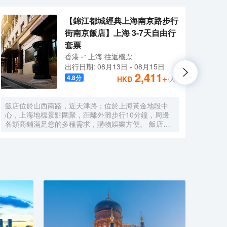
【錦江都城經典上海南京路步行
街南京飯店】上海 3-7天自由行
套票
香港
上海
往返
機票
出行日期:
08月13日
-
08月15日
2,411
+
4.8
分
HKD
/人
飯店位於山西南路，近天津路；位於上海黃金地段中
酒店
心，上海地標景點圍聚，距離外灘步行10分鐘，周邊
豪華
各類商鋪滿足您的多種需求，購物娛樂方便。 飯店，
公路
原名上海南京飯店。始建於1929年，建成於1931年，
旅遊
猶太人投資建造，是一棟具有80多年曆史的近代保護
速駛
建築。落成後的相當一段時間，是上海文壇人士聚會的
野生
場所，文壇巨匠巴金、魯迅等都曾和南京飯店結下不解
分鐘
之緣，是巴金早期宴請賓客及重大宴請之地。 飯店配
僅有
有無線WIFI、中西式自助餐廳、大堂吧、會議室，自
通便
助餐廳提供營養、豐富、藝術的自助早餐，多種選擇的
有上
午晚餐，每日下午2點至4點提供“社交時光”供您享用飲
川沙
料、小食，飯店是您旅遊、商務的上佳選擇。
旅遊
鎖品
尚，