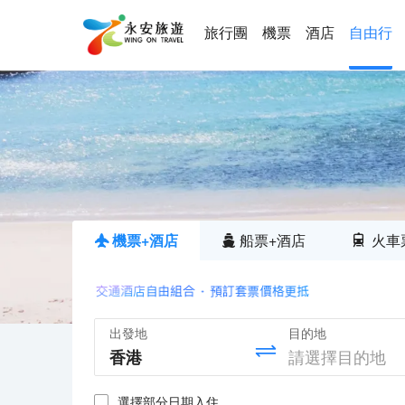
旅行團
機票
酒店
自由行
機票+酒店
船票+酒店
火車
出發地
目的地
選擇部分日期入住