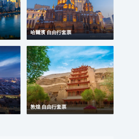
美，
休閒
24
達浦
（13
哈爾濱 自由行套票
樓-
務，
晚上
商務
敦煌 自由行套票