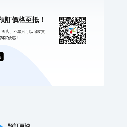
機預訂價格至抵！
票、酒店、不單只可以追蹤實
獨家優惠！
預訂更快