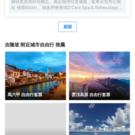
變得更加美好而難忘。酒店地理位置優越，駕車至安邦公園
站 僅需800m 。旅客們會發現D'Care Spa & Reflexology、
阿羅街和Havana Kl距離酒店都不遠。酒店對客房的裝飾十分
考究，每間設施齊全的客房都配備有空調。有飲水需求的旅
客，酒店還為您提供了瓶裝水。除此之外，配備有拖鞋和24
展開
小時熱水的浴室是您消除一天疲勞的好地方。在空閒的時
候，去酒吧喝杯飲品放鬆一下是不錯的選擇。如果旅客想在
自己的房間舒適的用餐，酒店可提供客房服務。若是覺得酒
吉隆坡
附近城市自由行 推薦
店的餐飲無法滿足您挑剔的味蕾，附近香蘭葉（麪包甜點）
的香蘭葉蛋奶煎糕、Nobu（日本料理）的Black Cod With
Miso和Restoran Rebung Chef Ismail（東南亞菜）的亞參叻
沙或許能勾起您的食慾。酒店種類繁多的休閒設施能為每一
位下榻於此的您創造多元化的休閒空間，這其中包括按摩室
和室外泳池。酒店的會議廳將熱情的服務與專業的素質完美
地結合在一起。客人如需兌換貨幣，酒店會為您提供外幣兌
換服務。
馬六甲 自由行套票
雲頂高原 自由行套票