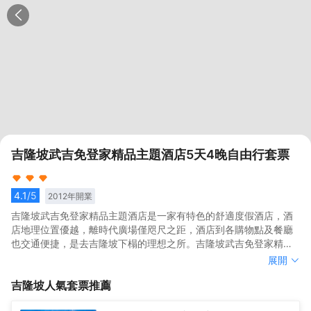
吉隆坡武吉免登家精品主題酒店5天4晚自由行套票
4.1
/5
2012
年開業
吉隆坡武吉免登家精品主題酒店是一家有特色的舒適度假酒店，酒
店地理位置優越，離時代廣場僅咫尺之距，酒店到各購物點及餐廳
也交通便捷，是去吉隆坡下榻的理想之所。吉隆坡武吉免登家精品
主題酒店提供主題型客房，為住店的旅客帶來別樣的入住體驗，主
吉隆坡武吉免登家精品主題酒店是一家有特色的舒適度假酒店，酒
展開
題房所用到的元素包括詹姆斯•邦德、瑪麗蓮•夢露、太空漫遊、童
店地理位置優越，離時代廣場僅咫尺之距，酒店到各購物點及餐廳
吉隆坡
人氣套票推薦
話故事等等。裝修舒適考究，基礎設施齊全，還有免費無限上網。
也交通便捷，是去吉隆坡下榻的理想之所。吉隆坡武吉免登家精品
吉隆坡武吉免登家精品主題酒店的Bistro 36小酒館供應精選馬來西
主題酒店提供主題型客房，為住店的旅客帶來別樣的入住體驗，主