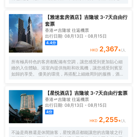
休息，獨特的社區活動，以及空間，讓您獲得靈感。 入住數
月或住宿幾晚，Komune Living是您的家，只要您需要。不
僅僅是逗留，找到一種生活，工作和娛樂的生活方式。
【雅迷套房酒店】吉隆坡 3-7天自由行
套票
香港
吉隆坡
往返
機票
出行日期:
08月13日
-
08月15日
4.4
分
2,367
+
HKD
/人
所有極具特色的客房都配備有空調，讓您感受到更加貼心細
緻的入住體驗。浴室內提供拖鞋和吹風機，讓您感受到賓至
如歸的享受。 優美的環境，再搭配上細緻周到的服務，酒店
的休閒區定能滿足您的品質需求。酒店設有24小時前台諮詢
服務，為下榻至此的您提供最貼心的行程安排。
【星悦酒店】吉隆坡 3-7天自由行套票
香港
吉隆坡
往返
機票
出行日期:
08月13日
-
08月15日
4
分
2,255
+
HKD
/人
不論是商務還是休閒旅客，星悅酒店都能讓您的吉隆坡之行