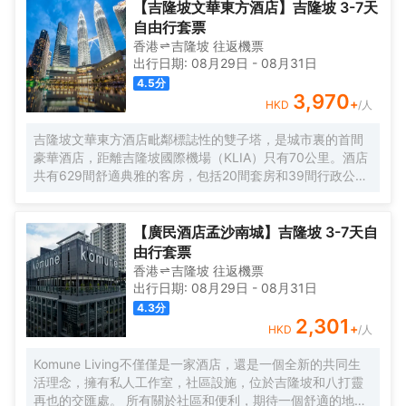
亞當地美食以及西餐和日本料理。吉隆坡武吉免登家精品主題酒店
題房所用到的元素包括詹姆斯•邦德、瑪麗蓮•夢露、太空漫遊、童
【吉隆坡文華東方酒店】吉隆坡 3-7天
是度假休閒的好去處。
話故事等等。裝修舒適考究，基礎設施齊全，還有免費無限上網。
自由行套票
吉隆坡武吉免登家精品主題酒店的Bistro 36小酒館供應精選馬來西
香港
吉隆坡
往返
機票
亞當地美食以及西餐和日本料理。吉隆坡武吉免登家精品主題酒店
出行日期:
08月29日
-
08月31日
是度假休閒的好去處。
4.5
分
3,970
+
HKD
/人
吉隆坡文華東方酒店毗鄰標誌性的雙子塔，是城市裏的首間
豪華酒店，距離吉隆坡國際機場（KLIA）只有70公里。酒店
共有629間舒適典雅的客房，包括20間套房和39間行政公
寓，房內設施齊全，客人能俯瞰公園，並欣賞令人印象深刻
的城市天際線景觀。酒店的行政樓層更加豪華和舒適，共提
供146間客房和20間套房，客人可專享文華東方會行政貴賓
【廣民酒店孟沙南城】吉隆坡 3-7天自
廊設施的優待。客人可以在房內免費上網。酒店內的餐飲和
由行套票
酒吧令人更加難忘。客人可以在酒店的7間餐廳，酒吧和休息
香港
吉隆坡
往返
機票
室盡情享受或舉辦慶祝活動。酒店設有豐富的會議和宴會設
出行日期:
08月29日
-
08月31日
施，包括一個可容納1,800位賓客的無柱式大宴會廳，鑽石宴
4.3
分
會廳也可容納500位客人。酒店的16個功能室都配備了可用
2,301
+
HKD
/人
於研討會，國際會議，展覽，婚禮等活動的視聽設備。文華
東方酒店活力俱樂部及水療中心為賓客提供一個寧靜的氛
Komune Living不僅僅是一家酒店，還是一個全新的共同生
圍，完善的健身設備和一流的温泉理療。客人可以在酒店游
活理念，擁有私人工作室，社區設施，位於吉隆坡和八打靈
泳池內暢遊，欣賞KLCC公園如畫般的風景。
再也的交匯處。 所有關於社區和便利，期待一個舒適的地方