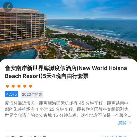
會安南岸新世界海灘度假酒店(New World Hoiana
Beach Resort)5天4晚自由行套票
4.5
/5
2023
年開業
度假村靠近海滩，距离岘港国际机场有 45 分钟车程，距离越南中
部的朱莱机场有 1 小时 25 分钟车程。距被联合国教科文组织列为
世界文化遗产的会安古城 15 分钟车程。这个地方不仅是一个著名的
旅游胜地，也是一个建筑群。<br>度假村拥有标准客房和高级客
度假村靠近海滩，距离岘港国际机场有 45 分钟车程，距离越南中
展開
房，年轻的基调和现代的设计给许多客人留下了深刻的印象。<br>
部的朱莱机场有 1 小时 25 分钟车程。距被联合国教科文组织列为
从休闲舒适到美味现代，客人可以在度假村享受各种美食选择。前
世界文化遗产的会安古城 15 分钟车程。这个地方不仅是一个著名的