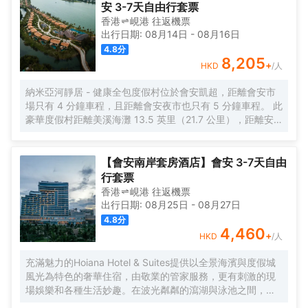
安 3-7天自由行套票
香港
峴港
往返
機票
出行日期:
08月14日
-
08月16日
4.8
分
8,205
+
HKD
/人
納米亞河靜居 - 健康全包度假村位於會安凱超，距離會安市
場只有 4 分鐘車程，且距離會安夜市也只有 5 分鐘車程。 此
豪華度假村距離美溪海灘 13.5 英里（21.7 公里），距離安
邦海灘 3.7 英里（5.9 公里）。 您可到 SPA 慰勞一下自己，
這裏提供按摩、身體護理和麪部護理。此度假村的其他特色
包括免費 WiFi、禮賓服務和禮品店/報攤。 您可以到餐廳享
【會安南岸套房酒店】會安 3-7天自由
用一頓美餐，也可以待在房間裏，享受度假村的部分時段客
行套票
房送餐服務。每天 06:30 至 10:00 提供收費的自助式早餐。
香港
峴港
往返
機票
出行日期:
08月25日
-
08月27日
4.8
分
4,460
+
HKD
/人
充滿魅力的Hoiana Hotel & Suites提供以全景海濱與度假城
風光為特色的奢華住宿，由敬業的管家服務，更有刺激的現
場娛樂和各種生活妙趣。在波光粼粼的瀉湖與泳池之間，這
裏的一切皆令人沉醉，風格各異的餐廳、屋頂酒吧、海濱俱