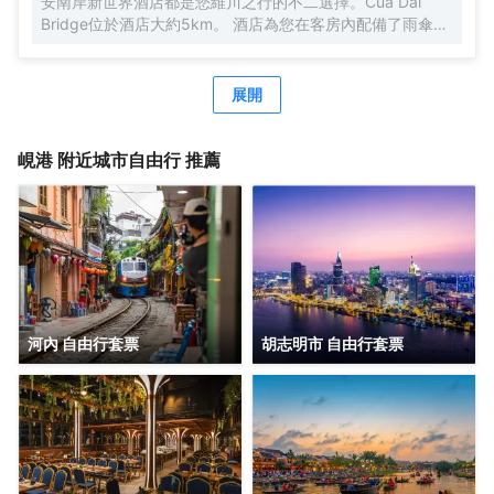
安南岸新世界酒店都是您維川之行的不二選擇。Cua Dai
Bridge位於酒店大約5km。 酒店為您在客房內配備了雨傘、
房內保險箱和空調，所有入住的客人均可便捷的使用。服務
人員會提前為您準備好瓶裝水，以滿足您的飲水需求。浴室
內提供拖鞋、24小時熱水和吹風機，讓您感受到賓至如歸的
展開
享受。您可以到咖啡廳與朋友暢飲聊天度過閒暇時光。如果
旅客願意，酒店可以提供滿足需求的客房送餐服務。若是覺
得酒店的餐飲無法滿足您挑剔的味蕾，不妨去附近的Million
峴港
附近城市自由行 推薦
Cafe & Pub、Obaltan或Little Tokyo in Hoi An（日本料
理）品嚐下一流的推薦美食。
河內 自由行套票
胡志明市 自由行套票