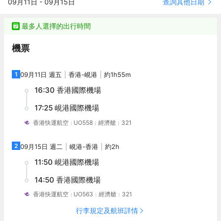
查詢其他日期
09月11日
-
09月15日
往 The Commons，在轻松的氛围中享用方便的小吃和饮料，Blend
旅游胜地，也是一个建筑群。<br>度假村拥有标准客房和高级客
by the sea 的灵感来自亚洲繁华的街头市场；或 Cove Bar & Grill
房，年轻的基调和现代的设计给许多客人留下了深刻的印象。<br>
中央泳池旁的休闲空间，供选择享受日光浴、游泳的食客享用，全
从休闲舒适到美味现代，客人可以在度假村享受各种美食选择。前
最多人選擇的出行時間
天供应清淡的茶点和美味的海鲜菜肴。<br>Downtime 将是一系列
往 The Commons，在轻松的氛围中享用方便的小吃和饮料，Blend
致力于放松、恢复身心平衡的空间和体验。 Renew 复兴公共沐浴艺
by the sea 的灵感来自亚洲繁华的街头市场；或 Cove Bar & Grill
機票
术，结合身体磨砂和按摩，让身心恢复活力（2023 年 5 月开
中央泳池旁的休闲空间，供选择享受日光浴、游泳的食客享用，全
业）。 Recharge是一家为运动爱好者提供专属空间的健身中心。
天供应清淡的茶点和美味的海鲜菜肴。<br>Downtime 将是一系列
Kid's Play 设计有室内和室外空间，有 13 个分区和课程，以补充传
致力于放松、恢复身心平衡的空间和体验。 Renew 复兴公共沐浴艺
1
09月11日 週五
香港
-
峴港
約1h55m
统手工艺村的知识，还有许多娱乐活动和私人泳池区，以帮助孩子
术，结合身体磨砂和按摩，让身心恢复活力（2023 年 5 月开
16:30
香港國際機場
发展智力和身体。海滩俱乐部被誉为僻静的绿洲，提供各种高级娱
业）。 Recharge是一家为运动爱好者提供专属空间的健身中心。
乐活动，提供各种诱人的美食选择，周围环绕着中央游泳池景观的
Kid's Play 设计有室内和室外空间，有 13 个分区和课程，以补充传
17:25
峴港國際機場
清新空间（2023年7月开业）。
统手工艺村的知识，还有许多娱乐活动和私人泳池区，以帮助孩子
发展智力和身体。海滩俱乐部被誉为僻静的绿洲，提供各种高级娱
香港快運航空
UO558
經濟艙
321
乐活动，提供各种诱人的美食选择，周围环绕着中央游泳池景观的
清新空间（2023年7月开业）。
2
09月15日 週二
峴港
-
香港
約2h
11:50
峴港國際機場
14:50
香港國際機場
香港快運航空
UO563
經濟艙
321
行李規定及航班詳情