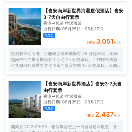
樂部，還有一座廣袤的高爾夫球場供您盡享假期之樂。
【會安南岸新世界海灘度假酒店】會安
3-7天自由行套票
香港
峴港
往返
機票
出行日期:
08月25日
-
08月27日
4.5
分
3,051
+
HKD
/人
度假村靠近海灘，距離峴港國際機場有 45 分鐘車程，距離
越南中部的朱萊機場有 1 小時 25 分鐘車程。距被聯合國教
科文組織列為世界文化遺產的會安古城 15 分鐘車程。這個地
方不僅是一個著名的旅遊勝地，也是一個建築羣。
【會安南岸新世界酒店】會安3-7天自
由行套票
香港
峴港
往返
機票
出行日期:
08月25日
-
08月27日
4.5
分
2,437
+
HKD
/人
開業於2022-06-30，相信無論您是一日遊還是深度遊，會