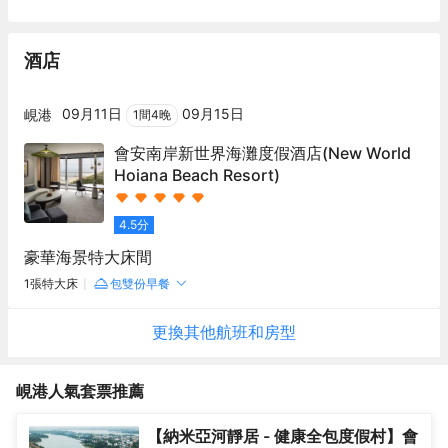
酒店
09月11日
09月15日
峴港
1
間
4
晚
會安南岸新世界海灘度假酒店
(New World
Hoiana Beach Resort)
4.5
分
豪華海景特大床間
1張特大床
包雙份早餐
更換其他
航班
和房型
峴港
人氣套票推薦
【納米亞河靜居 - 健康全包度假村】會