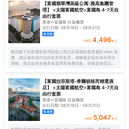
【富國翡翠灣高級公寓-雅高集團管
理】 <太陽富國航空>富國島 4-7天自
由行套票
香港
富國島
往返
機票
出行日期:
08月18日
-
08月21日
4.5
分
4,496
+
HKD
/人
雅高旗下的富國翡翠灣高級公寓位於富國島最美麗的 Kem 海
灘。酒店擁有現代化的客房和套房，俯瞰着碧藍的海水和水
滑梯。酒店提供各種美食選擇和海灘活動。堪稱是情侶以及
攜家人一起旅行者的完美度假勝地。
【富國拉菲斯塔-希爾頓格芮精選酒
店】 <太陽富國航空>富國島 4-7天自
由行套票
香港
富國島
往返
機票
出行日期:
08月18日
-
08月21日
4.6
分
5,047
+
HKD
/人