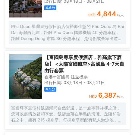
出行日期:
08月18日
-
08月21日
4.6
分
4,844
+
HKD
/人
Phu Quoc 星灣皇冠假日酒店位於原生態的 Phu Quoc 島 Bai
Dai 海灘西北岸，距離 Phu Quoc 國際機場 40 分鐘車程，
距離 Duong Dong 市區 30 分鐘車程，是情侶或全家出遊的
理想目的地。度假村配有 308 間精美的客房、套房和別墅，
提供兩項特色就餐體驗、水療、先進的健身設備以及定製化
的聚會和活動設施.
【富國島尊享度假酒店，雅高旗下酒
店】 <太陽富國航空>富國島 4-7天自
由行套票
香港
富國島
往返
機票
出行日期:
08月18日
-
08月21日
4.5
分
6,387
+
HKD
/人
富國尊享度假村飯店崇尚自然舒適，是一處寧靜祥和之所，
您可以盡情放鬆和享受。飯店坐落在半島的海灘、丘陵和岩
石之中，擁有 215 棟別墅。每棟別墅都配有私人游泳池，設
有大起居室和餐廳以及寬敞的小廚房，坐擁迷人的海景。