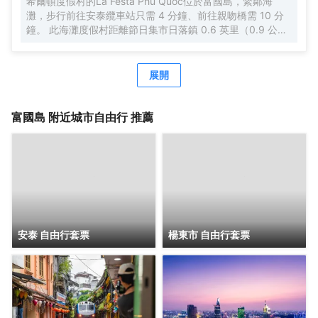
希爾頓度假村的La Festa Phu Quoc位於富國島，緊鄰海
灘，步行前往安泰纜車站只需 4 分鐘、前往親吻橋需 10 分
鐘。 此海灘度假村距離節日集市日落鎮 0.6 英里（0.9 公
里），距離聖保羅海灘 4.8 英里（7.7 公里）。 您可到 SPA
慰勞一下自己，這裏提供按摩、身體護理和麪部護理。
展開
富國島
附近城市自由行 推薦
安泰 自由行套票
楊東市 自由行套票