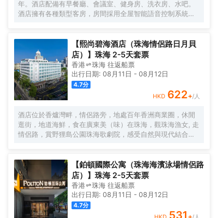
年。酒店配備有早餐廳、會議室、健身房、洗衣房、水吧。
麗怡酒店，您都可以一如既往地體驗到真誠、貼心的服務，
酒店擁有各種類型客房，房間採用全屋智能語音控制系統、
精心優選品質體驗讓您感到賓至如歸，我們致力讓每一位賓
智能馬桶，科技感十足。酒店地理位置優越，位於市中心區
客感到愉悅欣喜與備受關懷，用心意讓您更“心怡”。
域繁華路段，距離拱北口岸，珠海高鐵站只需5分鐘車程。如
果您有時間放鬆休息，可以去長隆海洋王國遊玩，情侶路海
【熙尚碧海酒店（珠海情侶路日月貝
邊漫步，緊鄰夏灣夜市，無論您是商務出差還是遊玩，都是
店）】珠海 2-5天套票
您不二之選，戴斯精選温德姆酒店歡迎您的到來！
香港
珠海
往返
船票
出行日期:
08月11日
-
08月12日
4.7
分
622
+
HKD
/人
酒店位於香爐灣畔，情侶路旁，地處百年香洲商業圈，休閒
逛街，地道海鮮，食在廣東美（味）在珠海，觀珠海漁女, 走
情侶路，賞野狸島公園珠海歌劇院，感受自然與現代結合的
海畔生活，甚為便利，酒店配以近百個車位，方便省心。 酒
店直線100米，擁抱香爐灣沙灘，海與您的約定。酒店右側
600米，城市地標一一珠海漁女，城市陽台。左側600米珠
【鉑頓國際公寓（珠海海濱泳場情侶路
海歌劇院（日月貝），距離港珠澳大橋12分鐘。拱北、青茂
店）】珠海 2-5天套票
口岸20分鐘。酒店前後50米公交線路覆蓋全珠海。 酒店傾
香港
珠海
往返
船票
力打造“寬敞高雅空間”優質床品衞浴，完備設施服務，為您提
出行日期:
08月11日
-
08月12日
供優質的住宿服務 酒店中央空調冷暖可調，特色落地窗直觀
4.7
分
海景和海霞公園，欣賞東方海上日出，港珠澳大橋。中西結
531
+
HKD
/人