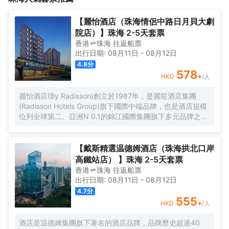
市，尋覓一間房，消去您滿身的疲勞，我們將以熱情的服務，舒適
的房問，期待您的到來。我們在這裏，等您來！
【麗怡酒店（珠海情侶中路日月貝大劇
院店）】珠海 2-5天套票
香港
珠海
往返
船票
出行日期:
08月11日
-
08月12日
4.8
分
578
+
HKD
/人
麗怡酒店(By Radisson)創立於1987年，是麗笙酒店集團
(Radisson Hotels Group)旗下國際中端品牌，也是酒店規模
位列全球第二、亞洲N 0.1的錦江國際集團旗下多元品牌之
一。麗怡酒店在全球有600多家門店，是麗笙酒店集團旗下
門店數量TOP 1的品牌。 麗怡酒店珠海情侶路日月貝大劇院
店地處珠海市繁華地帶，毗鄰情侶路，日月貝，珠海市政府
【戴斯精選温德姆酒店（珠海拱北口岸
等商圈，距離珠海站，明珠站打車約20分鐘，周邊永旺超
高鐵站店） 】珠海 2-5天套票
市，揚名廣場，購物中心，美食購物，一應俱全， 麗怡酒店
香港
珠海
往返
船票
提供乾淨的住宿環境和舒適温馨多種房型，滿足您的不同需
出行日期:
08月11日
-
08月12日
求，大堂設置了歡迎角、休閒區，店內WIFI公共區域全覆蓋
4.7
分
且配套設施齊全，設有餐廳、洗衣房及健身房(24小時服務)
555
+
HKD
/人
等，是您商務、旅遊、會展、休閒的理想選擇WELCOME
HOME心怡之所。 麗怡酒店的標誌造型是一朵玫瑰花，玫瑰
酒店是温德姆集團旗下著名的酒店品牌，品牌歷史超過40
花語源自古希臘神話，象徵真摯的情誼，無論何時何地，在