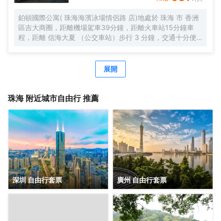
合的自助早餐，配以廣東特色，一天的愉快從豐富營養的早
餐開始。
鉑頓國際公寓( 珠海海濱泳場情侶路 店)地處於 珠海 市 香洲
區吉大商圈，距離機場駕車39分鐘，距離火車站15分鐘車
程，距離 信海大夏 （公交車站）步行 3 分鐘，交通十分便
利，鄰近GI時代廣場，吃喝玩樂非常方便，周邊有 美食街、
超市、購物廣場 等生活設施配套。 公寓擁有現代温馨客房，
配套有餐廳、洗衣房、健身房、等公共空間，旅客在享受舒
展開
適住宿的同時，也能輕鬆滿足各種休閒與商務需求。客房分
佈於2-5 層，所有客房都配備有高品質的床品、高速wifi，確
保賓客能夠享受到賓至如歸的居住體驗。 喜悅餐廳位於6
珠海
附近城市自由行 推薦
層，每天都按照國際化標準提供數十種精選早餐品種，2-3種
本地特色菜，展現 珠海飲食文化。此外，每個房間都配備有
洗衣機，賓客在忙碌之餘也能輕鬆打理日常衣物。位於 6 層
的健身房房配備有跑步機、橢圓機、動感單車等高端健身器
材，即便身處旅途，也能輕鬆延續鍛鍊習慣。 鉑頓國際公寓
是東呈集團旗下中高端服務式公寓品牌，以“傾注匠心，融入
當地”為品牌理念，融合現代生活方式和行為，旨在為商旅人
士提供舒適住宿、尊貴服務和非凡體驗的現代化理想居庭。
深圳 自由行套票
廣州 自由行套票