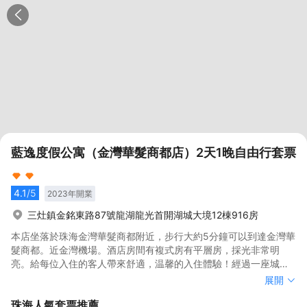
藍逸度假公寓（金灣華髮商都店）2天1晚自由行套票
4.1
/5
2023
年開業
三灶鎮金銘東路87號龍湖龍光首開湖城大境12棟916房
本店坐落於珠海金灣華髮商都附近，步行大約5分鐘可以到達金灣華
髮商都。近金灣機場。酒店房間有複式房有平層房，採光非常明
亮。給每位入住的客人帶來舒適，温馨的入住體驗！經過一座城
市，尋覓一間房，消去您滿身的疲勞，我們將以熱情的服務，舒適
本店坐落於珠海金灣華髮商都附近，步行大約5分鐘可以到達金灣華
展開
的房問，期待您的到來。我們在這裏，等您來！
髮商都。近金灣機場。酒店房間有複式房有平層房，採光非常明
珠海
人氣套票推薦
亮。給每位入住的客人帶來舒適，温馨的入住體驗！經過一座城