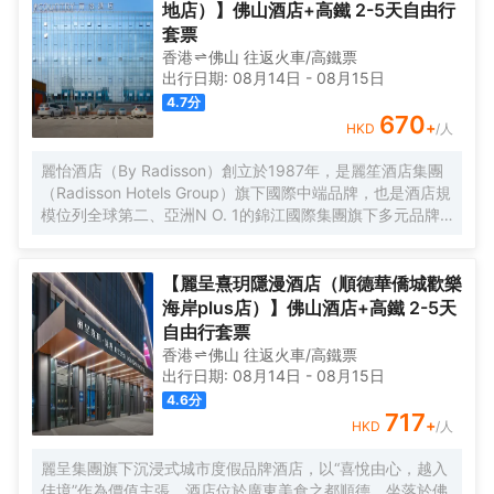
地店）】佛山酒店+高鐵 2-5天自由行
套票
香港
佛山
往返
火車/高鐵票
出行日期:
08月14日
-
08月15日
4.7
分
670
+
HKD
/人
麗怡酒店（By Radisson）創立於1987年，是麗笙酒店集團
（Radisson Hotels Group）旗下國際中端品牌，也是酒店規
模位列全球第二、亞洲N O. 1的錦江國際集團旗下多元品牌
之一。麗怡酒店在全球有600多家門店,是麗笙酒店集團旗下
門店數量TOP1的品牌。 酒店坐落於佛山市禪城區同心薈商
業廣場（佛山市禪城區人民西路13號），處於同心薈商業廣
【麗呈熹玥隱漫酒店（順德華僑城歡樂
場中心，緊靠廣東省婦幼保健院禪城院區；大型步行街嶺南
海岸plus店）】佛山酒店+高鐵 2-5天
新天地、距離祖廟步行街、東方購物廣場均可步行可達。酒
自由行套票
店距離廣佛線祖廟地鐵站步行約10分鐘可達；距離佛山西高
香港
佛山
往返
火車/高鐵票
鐵站車程約30分鐘可到達。 酒店為不同賓客提供了行政樓層
出行日期:
08月14日
-
08月15日
及行政套房，在行政套房中通過多功能傢俱、MAXHUB等應
4.6
分
用，設計了麗怡品牌獨有的X-SPACES悉·空間，旨在為商旅
717
+
HKD
/人
人羣塑造多功能的便捷體驗，並提供各類豪華房間，所有房
間均為落地窗，客人提供不同需求。酒店一應配套齊全，擁
麗呈集團旗下沉浸式城市度假品牌酒店，以“喜悅由心，越入
有1000㎡獨立停車場、為住客店人提供免費停車。100平米
佳境”作為價值主張。酒店位於廣東美食之都順德，坐落於佛