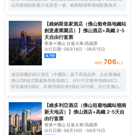
全功能會議室和24小時健身房，更貼心的設置自助洗衣房，
山市順德區歡樂大道碧雲一號，毗鄰順德華僑城歡樂海岸
滿足您的休閒和商務需求。
PLUS、瑪雅海灘水公園，佛山順德區政府、新能源汽車小
鎮、南方智谷、美的寫字樓等商業區；近清暉園、寶林寺、
順峯山公園等著名景點。信步即達廣佛地鐵3號線華僑城歡樂
【維納斯皇家酒店（佛山魁奇路地鐵站
海岸站，距廣州南站30分鐘車程、佛山沙提機場50分鐘車
創意產業園店）】佛山酒店+高鐵 2-5
程，交通便利，商賈繁華，休閒度假資源富集，是您出差、
天自由行套票
旅行休閒憩息的品牌酒店。 酒店擁有頗具人文藝術的空間立
香港
佛山
往返
火車/高鐵票
體大堂和裝飾風格各異的奢裝客房，帶你領略不同國家和地
出行日期:
08月14日
-
08月15日
域的裝飾風情，房間均配備超大屏投影、如夢雲端的超輕柔
4.7
分
床上用品、呵護您每一寸肌膚的EPIQUAL全套高端洗護用
706
+
HKD
/人
品、智慧客控系統以及百兆無線網絡。配套自助早餐廳（5座
2F），自助免費洗衣房（5座1F），是你商務公幹，休閒旅
酒店隸屬於錦江酒店（中國區）旗下高端品牌。位於廣佛線
居，家庭親子，團建轟趴及獨處休憩的上乘優選！ 有朋自遠
佛山2號線交匯處魁奇路地鐵口，步行可至魁奇地鐵A出口，
方來，不亦樂乎！ 我們將竭誠您服務
距祖廟僅3個站，距廣州南站僅9個站30分鐘，步行至佛山瀾
石候機樓，白雲機場1小時車程，距佛山創意產業園、至嶺南
天地、嶺南明珠體育館、世紀蓮體育館、佛山新聞中心都不
遠，地理位置優越，交通十分便捷。 酒店佔地面積近4000
【維多利亞酒店（佛山祖廟地鐵站嶺南
平方，有着方便快捷的地面以及地下負一A層停車場，投入總
新天地店）】佛山酒店+高鐵 2-5天自
配套面積近25000平方，擁有智能化豪華客房，分佈於29-
由行套票
36樓高樓層，客房擁有全景緻落地玻璃窗，一覽禪城乃至佛
香港
佛山
往返
火車/高鐵票
山新城美麗風光；“極目禪天遠，相逢盡歡顏”。配備電動窗紗
出行日期:
08月14日
-
08月15日
窗簾、霧化玻璃、一鍵智能燈光控制，3秒速熱淋浴系統，高