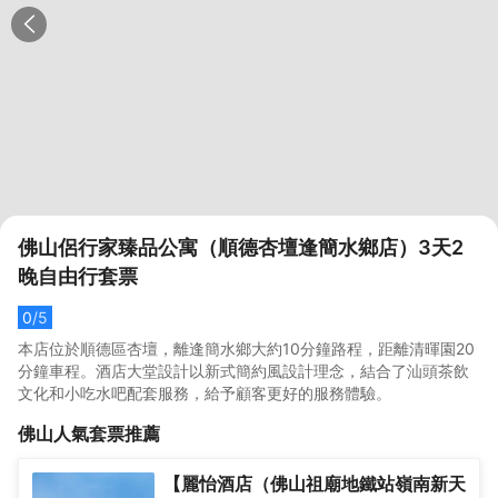
佛山侶行家臻品公寓（順德杏壇逢簡水鄉店）3天2
晚自由行套票
0
/5
本店位於順德區杏壇，離逢簡水鄉大約10分鐘路程，距離清暉園20
分鐘車程。酒店大堂設計以新式簡約風設計理念，結合了汕頭茶飲
文化和小吃水吧配套服務，給予顧客更好的服務體驗。
佛山
人氣套票推薦
【麗怡酒店（佛山祖廟地鐵站嶺南新天