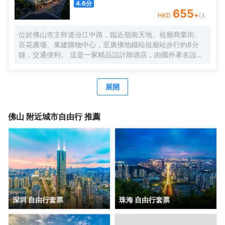
4.6
分
速寬帶網絡、37樓自助洗衣房（全新自動化LG洗衣機烘乾
655
+
HKD
/人
機），9個大、中、小型會議廳，均配備高清LED；28樓正宗
泰式按摩SPA，5樓健身會所，配套完善，專業服務，滿足您
位於佛山市主幹道汾江中路，臨近嶺南天地、祖廟商業街、
商務接待、會務服務所有需求，彰顯現代酒店之智能化及個
百花廣場、東建購物中心，至廣佛地鐵站祖廟站步行約8分
性化魅力。
鐘，交通便利。 這是一家精品設計師酒店，由國外著名設計
師設計，整個大堂以希臘魔幻故事潘多拉盒子為設計主題，
蝙蝠俠歸來、木光之城、詹姆斯·邦等多種不同設計風格的主
題房型，讓你領略時尚、炫酷的全新入住體驗。 超大房間面
展開
積（35m²-38m²），配有39”飛利浦液晶電視，所有房間高
速WIFI，智能燈控、電動窗簾。客房音響系統支持藍牙、
iphone、ipad和筆記本，並且支持與電視機連接播放，客房
佛山
附近城市自由行 推薦
隔音系統由清華聲學院設計，保證您一夜安睡睡眠。
深圳 自由行套票
珠海 自由行套票