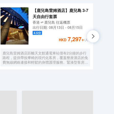
【鹿兒島雷姆酒店】鹿兒島 3-7
天自由行套票
香港
鹿兒島
往返
機票
出行日期:
08月13日
-
08月15日
4.5
分
7,297
+
HKD
/人
鹿兒島雷姆酒店距離天文館通電車站僅有2分鐘的步行
鹿兒
路程，提供帶按摩椅的現代化客房，覆蓋整座酒店的免
尤約烏
費無線網絡連接和輕鬆的身體護理服務。緊湊型客房，
離櫻島
配備空調，可收看視頻點播的32英寸液晶電視，冰
星堂 
箱，電熱水壺，睡衣和牙膏（可容納人數）。 距離櫻
共區
島有25分鐘的車程，距離JR鹿兒島站有5分鐘的車程，
還提
距離機場穿梭巴士天文館站僅有1分鐘的步行路程。24
店桑迪
小時前台提供各種日本和草藥茶包。也提供乾洗服務
10:
電腦
停車設
板電
和無
道，
提供