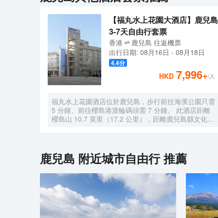
【福丸水上花園大酒店】鹿兒島
3-7天自由行套票
香港
鹿兒島
往返
機票
出行日期:
08月16日
-
08月18日
4.4
分
7,996
+
HKD
/人
福丸水上花園酒店位於鹿兒島，步行前往海濱公園只需
5 分鐘、前往櫻島港渡輪碼頭需 7 分鐘。 此酒店距離
櫻島山 10.7 英里（17.2 公里），距離鹿兒島縣文化博
物館 0.3 英里（0.6 公里）。 您可享受熱水浴缸和桑拿
等度假設施。此酒店的其他設施包括免費 WiFi和自動
售貨機。 在福丸水上花園酒店，您可以去餐廳享用美
餐。每天 7:00 至 9:00 提供收費的自助式早餐。 特色
鹿兒島
附近城市自由行 推薦
服務/設施包括24 小時前台服務、行李寄存和洗衣設
施。這家酒店擁有 5 間會議室，可用來舉辦活動。酒
店提供收費自助停車。 有 34 間客房提供冰箱和平板電
視；您定能在旅途中找到家的舒適。提供免費無線網
絡，方便您與朋友保持聯繫。配備淋浴/盆浴組合的浴
室提供浸泡浴缸和免費洗浴用品。