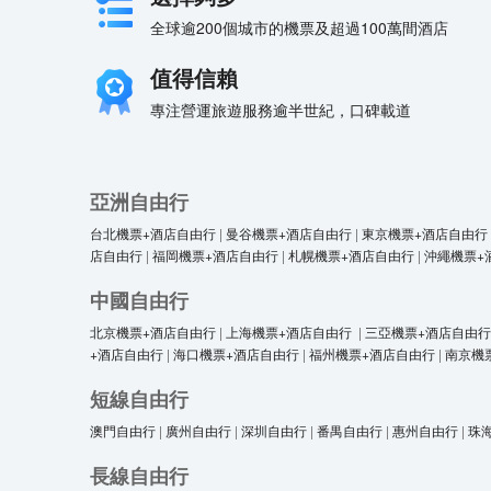
全球逾200個城市的機票及超過100萬間酒店
值得信賴
專注營運旅遊服務逾半世紀，口碑載道
亞洲自由行
台北機票+酒店自由行
|
曼谷機票+酒店自由行
|
東京機票+酒店自由行
店自由行
|
福岡機票+酒店自由行
|
札幌機票+酒店自由行
|
沖繩機票+
中國自由行
北京機票+酒店自由行
|
上海機票+酒店自由行
|
三亞機票+酒店自由行
+酒店自由行
|
海口機票+酒店自由行
|
福州機票+酒店自由行
|
南京機
短線自由行
澳門自由行
|
廣州自由行
|
深圳自由行
|
番禺自由行
|
惠州自由行
|
珠
長線自由行