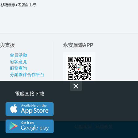
洛杉磯機票+酒店自由行
與支援
永安旅遊APP
會員活動
顧客意見
服務查詢
分銷夥伴合作平台
電腦直接下載
站點地圖
私隱政策
|