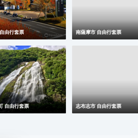
古老的石造西式機械工廠，現改為博物館，可供參觀；
還有幕府末年到明治初期的珍貴西洋建築“異人館”，是
世界文化遺產“明治日本的產業革命遺產”的組成部分。
您還可在酒店周邊的“平川動物公園”，觀賞白虎、考拉
等稀有動物，與大自然親密碰觸；在遠近聞名的“鹿兒
 自由行套票
島水族館”，欣賞大鯨鯊在水中悠然游泳，觀看精彩的
南薩摩市 自由行套票
海豚表演秀。適合家人同遊的景點眾多，期待您的惠
顧。建議您在鹿兒島的美食街“天文館通”，享受購物樂
趣，邊逛邊吃，其樂無窮。
町 自由行套票
志布志市 自由行套票