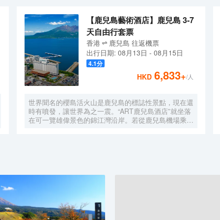
【鹿兒島藝術酒店】鹿兒島 3-7
天自由行套票
香港
鹿兒島
往返
機票
出行日期:
08月13日
-
08月15日
4.1
分
6,833
+
HKD
/人
世界聞名的櫻島活火山是鹿兒島的標誌性景點，現在還
時有噴發，讓世界為之一震。“ART鹿兒島酒店”就坐落
在可一覽雄偉景色的錦江灣沿岸。若從鹿兒島機場乘坐
機場聯絡巴士，無需換乘，即可直達酒店。從鹿兒島縣
數一數二的繁華地帶——天文館周邊及鹿兒島中央站，
約15分鐘車程就可抵達本酒店，地理位置十分優越。
此外，從本酒店，徒步可及鹿兒島縣政府，是出差商務
的首選住宿地。温柔的海風拂面，櫻島美景橫亙在眼
前，沉浸在活火山的強大能量中，敬請享受舒適而愜意
的酒店生活。 鹿兒島不僅有原始大自然，而且歷史、
文化、美食等的魅力無限。“仙巖園”是深受歡迎的觀光
景點，裏面有薩摩藩歷代藩主“島津家”所喜愛的庭園，
可瞭望到櫻島美景，亦有餐飲處、土特產店等完善的設
施。附近有很多景點，比如“尚古集成館”，曾是日本最