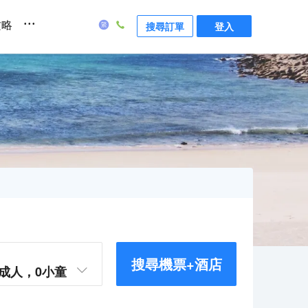
...
攻略
搜尋訂單
登入
搜尋機票+酒店
成人，
0
小童