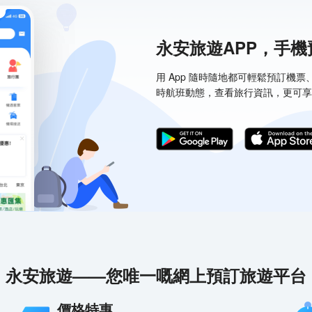
永安旅遊APP，手
用 App 隨時隨地都可輕鬆預訂機
時航班動態，查看旅行資訊，更可享
永安旅遊——您唯一嘅網上預訂旅遊平台
價格特惠