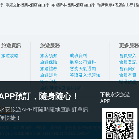
行
|
浮羅交怡機票+酒店自由行
|
布裡斯本機票+酒店自由行
|
珀斯機票+酒店自由行
|
旅遊資訊
旅遊服務
更多服務
旅遊攻略
旅客須知
航班資料
會員登入
旅遊保險
航空公司資料
會員登記
旅遊禮券
惡劣天氣通知
會籍簡介
旅遊短片
簽證及入境須知
會員有賞
電子印花
精選優惠
旅行團報名及責任細則
APP預訂，隨身隨心！
下載永安旅遊
APP
永安旅遊APP可隨時隨地查詢訂單訊
便快捷！
稅項、燃油附加費、行政費、簽証費、服務費(旅行團適用)及其他應繳費用
ce Limited. All Rights Reserved. 牌照號碼: 350074