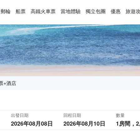
郵輪
船票
高鐵火車票
當地體驗
獨立包團
優惠
旅遊
票+酒店
出發日期
回程日期
數量
2026年08月08日
2026年08月10日
1房間，
2