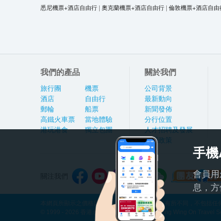
悉尼機票+酒店自由行
|
奧克蘭機票+酒店自由行
|
倫敦機票+酒店自由
我們的產品
關於我們
旅行團
機票
公司背景
酒店
自由行
最新動向
郵輪
船票
新聞發佈
高鐵火車票
當地體驗
分行位置
港玩港食
獨立包團
人才招聘及發展
私隱政策
手機
會員用
關注我們
息，方
本網頁所顯示之價格因應產品種類及出發日期而有所不同，不包括任何
© 1999 - 2026 香港永安旅遊有限公司 Hong Kong Wing On Travel Servi