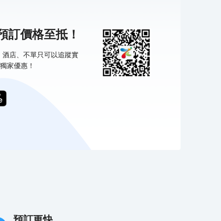
機預訂價格至抵！
票、酒店、不單只可以追蹤實
獨家優惠！
預訂更快