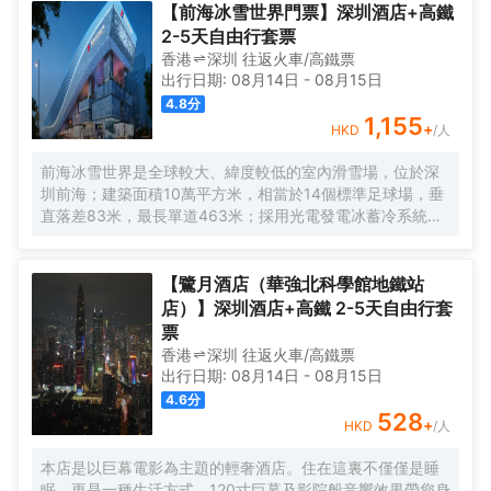
選。
【前海冰雪世界門票】深圳酒店+高鐵
2-5天自由行套票
香港
深圳
往返
火車/高鐵票
出行日期:
08月14日
-
08月15日
4.8
分
1,155
+
HKD
/人
前海冰雪世界是全球較大、緯度較低的室內滑雪場，位於深
圳前海；建築面積10萬平方米，相當於14個標準足球場，垂
直落差83米，最長單道463米‌；採用光電發電冰蓄冷系統，
減少43%碳排放，鋼結構用量達4.7萬噸‌；全年維持-6℃，
配備5條專業滑道（總長1569公尺），可承辦國際滑雪賽
事‌。
【鷺月酒店（華強北科學館地鐵站
店）】深圳酒店+高鐵 2-5天自由行套
票
香港
深圳
往返
火車/高鐵票
出行日期:
08月14日
-
08月15日
4.6
分
528
+
HKD
/人
本店是以巨幕電影為主題的輕奢酒店。住在這裏不僅僅是睡
眠，更是一種生活方式。120寸巨幕及影院般音響效果帶您身