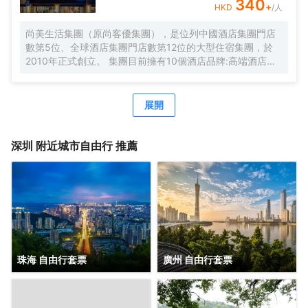
期待您的光臨！温馨提示，圖片僅供參考，無法涵蓋所有房
340
+
HKD
/人
型，詳細的實物照片請諮詢酒店。
尚美生活集團（原尚客優集團），是位列中國酒店集團門店
數第5位、全球酒店集團門店數第12位的大型住宿集團，於
2010年正式創立。 集團目前擁有10個酒店品牌:高端酒店品
牌萬際、假日美地，中高端酒店蘭歐，中檔酒店尚客優品，
經濟型酒店尚客優、駿怡、A&A Room、橙客，以及民宿品
牌花美時、公寓品牌LIPPO公社。尚美生活旗下酒店超過
展開
3500家（含在營店和籌建店），現已覆蓋全國31個省293座
城市，會員數量超4000萬。 作為國內創客精神的住宿集
團，尚美生活憑藉創新的商業模式、強大的品牌優勢和專業
深圳
附近城市自由行 推薦
的服務支持，攜手消費者、業主以及合作伙伴，共建、共
創、共享大住宿共同體。未來，集團將不斷探索住宿業與互
聯網的結合、與新生活方式的結合，致力於成為全球領先的
生活服務連鎖平台，引領新尚美好生活。
珠海 自由行套票
廣州 自由行套票