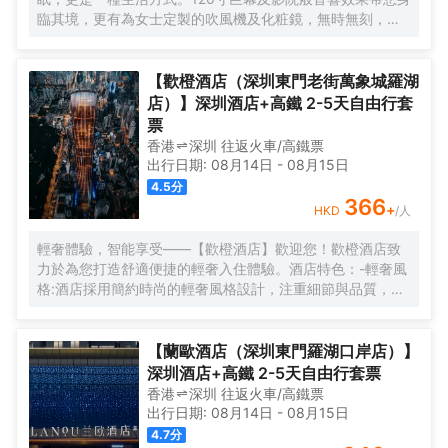
臨其境，更有為女士定製的吹風機及化粧鏡，無時無刻，呈
現精彩。
【歡橙酒店（深圳東門老街萬象城羅湖
店）】深圳酒店+高鐵 2-5天自由行套
票
香港
深圳
往返
火車/高鐵票
出行日期:
08月14日
-
08月15日
4.5
分
366
+
HKD
/人
輕奢體驗，智能享受——【歡橙酒店】歡迎您！歡橙酒店致
力於為您打造舒適便捷的輕奢入住體驗。酒店特色：-輕奢風
格:酒店採用簡約時尚的輕奢風格設計，注重細節與品質，為
您營造舒適優雅的居住環境。-智能體驗:房間配備小度智能系
統，語音控制燈光、空調、電視等設備，解放雙手，盡享科
技帶來的便捷。-舒適享受:24小時熱水即開即熱，無需等
【蘭歐酒店（深圳東門羅湖口岸店）】
待，為您洗去一身疲憊。-影音娛樂:部分房間配備高清投影
深圳酒店+高鐵 2-5天自由行套票
儀，打造私人影院，享受震撼視聽盛宴。-貼心服務:酒店設有
香港
深圳
往返
火車/高鐵票
洗衣房，並提供烘乾服務，解決您的洗衣煩惱，讓旅途更加
出行日期:
08月14日
-
08月15日
輕鬆自在。歡橙酒店是您商務出行、休閒度假的理想之選。
4.7
分