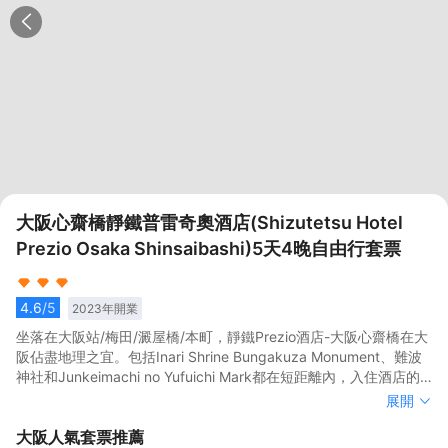
大阪心齋橋靜鐵普雷奇奧酒店(Shizutetsu Hotel
Prezio Osaka Shinsaibashi)5天4晚自由行套票
4.6
/5
2023
年開業
坐落在大阪站/梅田/澱屋橋/本町，靜鐵Prezio酒店-大阪心齋橋在大
阪佔盡地理之宜。包括Inari Shrine Bungakuza Monument、難波
神社和Junkeimachi no Yufuichi Mark都在短距離內，入住酒店的
旅客在該地區遊覽會很方便。</br>客房內的所有設施都是經過精心
坐落在大阪站/梅田/澱屋橋/本町，靜鐵Prezio酒店-大阪心齋橋在大
展開
的考慮和安排，包括房內保險箱、空調和液晶電視機，滿足您入住
阪佔盡地理之宜。包括Inari Shrine Bungakuza Monument、難波
大阪
人氣套票推薦
需求的同時又能增添家的温馨感。服務人員會提前為您準備好電熱
神社和Junkeimachi no Yufuichi Mark都在短距離內，入住酒店的