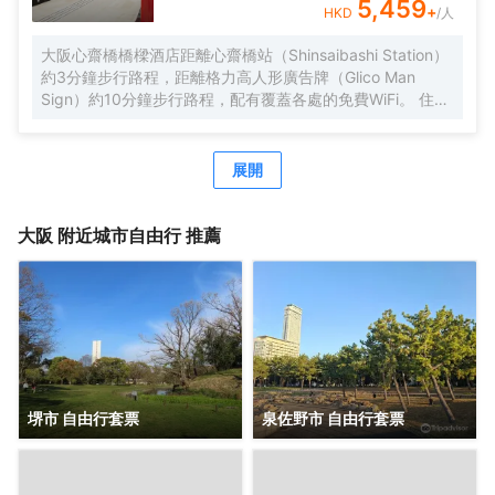
將更加舒適暢快。 酒店從2015年9月起開始分時段提供免費
5,459
+
HKD
/人
班車。按照酒店→伊丹機場巴士停車站→大阪city air樞紐站
（OCAT）→地鐵/近鐵Namba的路線每天運行，只提供送機
大阪心齋橋橋樑酒店距離心齋橋站（Shinsaibashi Station）
服務。
約3分鐘步行路程，距離格力高人形廣告牌（Glico Man
Sign）約10分鐘步行路程，配有覆蓋各處的免費WiFi。 住此
酒店可以享受免費的甜品自助餐。 酒店的每間客房均配有空
調、帶衞星頻道的平板電視、電熱水壺、保險箱，以及帶拖
鞋、免費洗浴用品、瓶裝水和吹風機的私人浴室，酒店為住
展開
客提供行李寄存。 酒店提供24小時前台。酒店前台提供免費
的攜帶式WiFi租賃服務。客人可在入住期間使用按摩椅。 酒
店在20:30至21:30之間供應免費日式拉麪和含酒精飲料的飲
大阪
附近城市自由行 推薦
品。酒店內提供額外收費的自助早餐以及觀光信息手冊，是
性價比極高的酒店，給您旅途帶來便捷和舒適。
堺市 自由行套票
泉佐野市 自由行套票