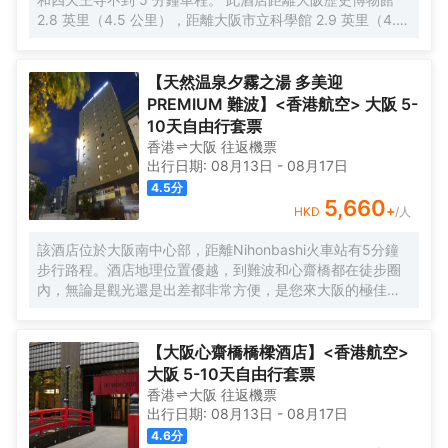
2.8 英里（4.5 公里），距離大阪市立科學館 2.9 英里（4.7
公里）。 您可利用免費 WiFi、公共區電視和自動售貨機等便
利服務和設施。 每天 6:30 至 9:30 提供收費的英式早餐。
特色服務/設施包括快速入住、24 小時前台服務和多語言服
【天然温泉夕霧之湯 多美迎
務。 有 276 間客房提供冰箱和液晶電視；您定能在旅途中找
PREMIUM 難波】<香港航空> 大阪 5-
到家的舒適。您的卧床備有羽絨被和高檔床上用品。提供免
10天自由行套票
費有線和無線上網，方便您與朋友保持聯繫；另提供有線頻
香港
大阪
往返
機票
道，可滿足您的娛樂需求。配備淋浴/盆浴組合的浴室提供浸
出行日期:
08月13日
-
08月17日
泡浴缸和免費洗浴用品。
4.5
分
5,660
+
HKD
/人
該酒店位於大阪南中心部，距離Nihonbashi火車站有5分鐘
步行路程。酒店地理位置優越，到難波和心齋橋都在徒步圈
內，無論是觀光還是出差都非常方便，是您來大阪的極佳選
擇。 酒店的外觀現代簡約，內部設計典雅精緻。酒店設有餐
廳、投幣式自助洗衣機、桑拿、男女分離式天然温泉大浴場
等設施，提供乾洗服務、複印服務以及行李寄存服務。酒店
【大阪心齋橋橋樑酒店】<香港航空>
客房典雅舒適，房內配備衞星平面電視、冰箱、電熱水壺等
大阪 5-10天自由行套票
設施，能在不經意間給您一絲驚喜。下榻酒店，您還可以徜
香港
大阪
往返
機票
徉於温泉中，放鬆身心，享受的服務。 酒店一流的設施和高
出行日期:
08月13日
-
08月17日
品質的服務，讓您享受貴族般的待遇和尊榮，您的大阪之行
4.6
分