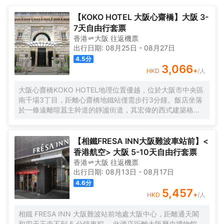
水壺和瓶裝水，以滿足您的飲水需求。除此之外，配備有拖鞋、24
旅客在該地區遊覽會很方便。</br>客房內的所有設施都是經過精心
小時熱水和吹風機的浴室是您消除一天疲勞的好地方。</br>旅客可
的考慮和安排，包括房內保險箱、空調和液晶電視機，滿足您入住
【KOKO HOTEL 大阪心齋橋】大阪 3-
以在閒暇時間去酒店的休閒區，提升健康幸福感。外國旅客可以通
需求的同時又能增添家的温馨感。服務人員會提前為您準備好電熱
7天自由行套票
過多國語言工作人員瞭解當地風土人情的相關信息。
水壺和瓶裝水，以滿足您的飲水需求。除此之外，配備有拖鞋、24
香港
大阪
往返
機票
小時熱水和吹風機的浴室是您消除一天疲勞的好地方。</br>旅客可
出行日期:
08月25日
-
08月27日
以在閒暇時間去酒店的休閒區，提升健康幸福感。外國旅客可以通
4.5
分
過多國語言工作人員瞭解當地風土人情的相關信息。
3,066
+
HKD
/人
大阪心齋橋KOKO HOTEL地理位置優越，位於大阪市中央區
南千場3丁目，距離心齋橋地鐵站僅需步行3分鐘。飯店坐落
於一條遠離喧囂主幹道的靜謐街道，其宏偉的西式建築格外
引人注目。儘管位於心齋橋中心地帶，飯店營造出寧靜祥和
的氛圍，為賓客提供高品質的住宿體驗。
【相鐵FRESA INN大阪難波車站前】<
香港航空> 大阪 5-10天自由行套票
香港
大阪
往返
機票
出行日期:
08月13日
-
08月17日
4.6
分
5,457
+
HKD
/人
相鐵 FRESA INN 大阪難波站前地處大阪中心，距離通天閣
和四天王寺不到 5 分鐘車程。 此酒店距離大阪歷史博物館