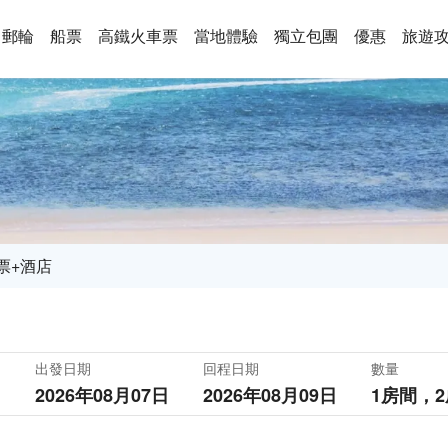
郵輪
船票
高鐵火車票
當地體驗
獨立包團
優惠
旅遊
票+酒店
出發日期
回程日期
數量
2026年08月07日
2026年08月09日
1房間，
2