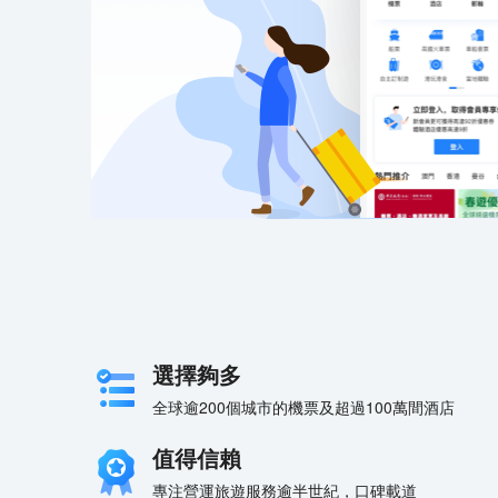
選擇夠多
全球逾200個城市的機票及超過100萬間酒店
值得信賴
專注營運旅遊服務逾半世紀，口碑載道