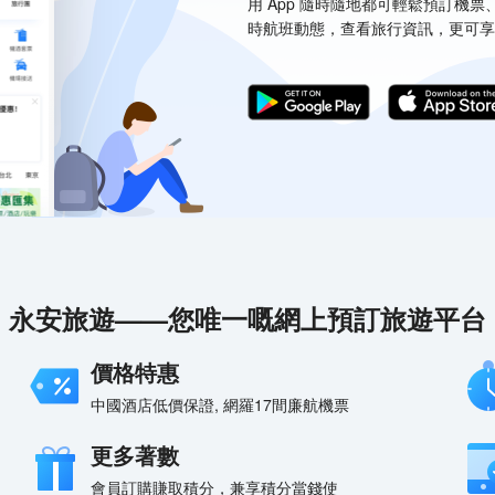
用 App 隨時隨地都可輕鬆預訂機
時航班動態，查看旅行資訊，更可享
永安旅遊——您唯一嘅網上預訂旅遊平台
價格特惠
中國酒店低價保證, 網羅17間廉航機票
更多著數
會員訂購賺取積分，兼享積分當錢使