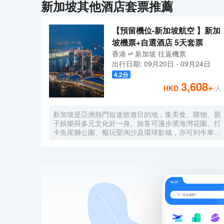
新加坡
其他酒店套票推薦
【預留機位-新加坡航空 】新加
坡機票+自選酒店 5天套票
香港
新加坡
往返
機票
出行日期:
09月20日
-
09月24日
4.2
分
3,608
+
HKD
/人
新加坡是亞洲熱門短途旅遊目的地，集美食、購物、親
子娛樂與多元文化於一身。旅客可漫步濱海灣花園、打
卡魚尾獅公園、暢玩聖淘沙及環球影城，亦可到牛車
水、小印度感受地道風情。無論家庭度假、情侶出遊或
快閃之旅，都能輕鬆享受城市假期。