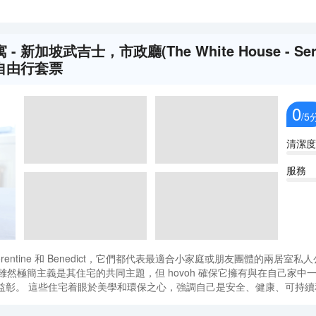
寓 - 新加坡武吉士，市政廳(The White House - Servic
4天3晚自由行套票
0
/5
清潔度
服務
orentine 和 Benedict，它們都代表最適合小家庭或朋友團體的兩
r>雖然極簡主義是其住宅的共同主題，但 hovoh 確保它擁有與在自己家
益彰。 這些住宅着眼於美學和環保之心，強調自己是安全、健康、可持續