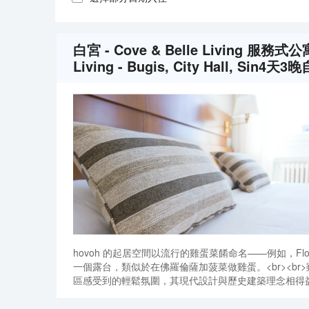
白宮 - Cove & Belle Living 服務式公
Living - Bugis, City Hall, Sin
hovoh 的起居空間以流行的雞蛋菜餚命名——例如，Fl
一個露台，類似於在佛羅倫薩加菠菜做雞蛋。<br><b
區感受到的輕鬆氛圍，其現代設計與歷史建築理念相得