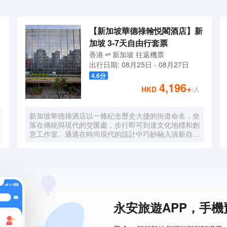
【新加坡華德祿翰悦閣酒店】新
加坡 3-7天自由行套票
香港
新加坡
往返
機票
出行日期:
08月25日
-
08月27日
4.6
分
4,196
+
HKD
/人
新加坡華德祿酒店以一條紀念歷史大捷的街道命名，坐
落在傳統與現代的交匯處，步行即可到達文化地標和創
意工作室。通過在時尚現代的設計中巧妙融入清新自然
的景緻，將人文底藴和智能技術展現得淋漓盡致。富有
創意的客房配備了 AI 語音助理和禮賓服務，更有熱情
的定製化接待團隊等着您。每次入住都是探索、聯結和
煥新之旅 - 新加坡的過往歷史與今天的創意脈搏同頻共
振。
永安旅遊APP，手