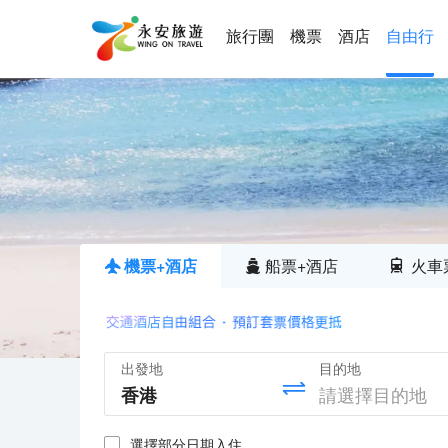
旅行團
機票
酒店
自由行
機票+酒店
船票+酒店
火車
出發地
目的地
選擇部分日期入住