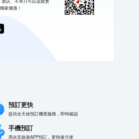
票、酒店、不單只可以追蹤實
食慾，他們家的家傳甜菜根和醃牡丹蝦配海膽和魚子醬
Wak
獨家優惠！
均深受好評，Corner House（西餐）的美食也不錯
流吧
哦！ 在您的空閒時間，可以在室外泳池和健身室進行
醬分
適量鍛鍊來消耗卡路里。外國旅客可以通過多國語言工
時間
作人員瞭解當地風土人情的相關信息。
務，
預訂更快
提供全天候預訂機票服務，即時確認
手機預訂
用永安旅遊APP預訂，更快捷方便