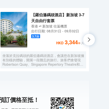
【羅伯遜碼頭酒店】新加坡 3-7
天自由行套票
香港
新加坡
往返
機票
出行日期:
08月31日
-
09月02日
3.7
分
3,344
+
HKD
/人
坐落於克拉碼頭的羅伯遜碼頭酒店，會讓您在新加坡擁
下榻開
有別樣的體驗，開展一段難忘的旅行。旅客們會發現
加坡的
Robertson Quay、Singapore Repertory Theatre和新
City
加坡泰勒紙印藝術學院距離酒店都不遠。 酒店為您在
住酒
客房內配備了國際長途電話、熨衣設備和房內保險箱，
的客
所有入住的客人均可便捷的使用。服務人員會提前為您
櫥，
準備好電熱水壺，以滿足您的飲水需求。倘若您在忙碌
提前
的一天後想在自己的客房內放鬆，提供24小時熱水和
飲水
吹風機的客房浴室是不錯的選擇。在空閒的時候，去酒
鬆，
吧喝杯飲品放鬆一下是不錯的選擇。對於常駐旅客來
暇時
機預訂價格至抵！
說，若是厭倦了酒店的餐飲，附近的Odette
有的
Restaurant（西餐）和Waku Ghin by Tetsuya
妨去看看
Wakuda(濱海灣金沙店)（日本料理）或許能勾起您的
Rest