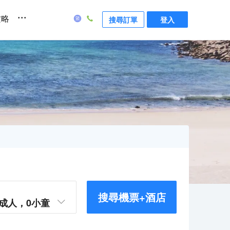
...
攻略
搜尋訂單
登入
搜尋機票+酒店
成人，
0
小童