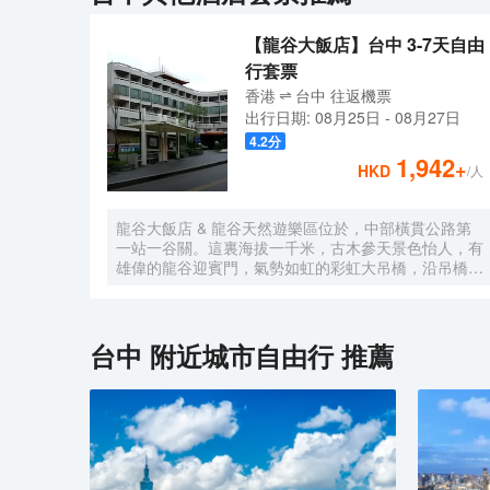
【龍谷大飯店】台中 3-7天自由
行套票
香港
台中
往返
機票
出行日期:
08月25日
-
08月27日
4.2
分
1,942
+
HKD
/人
龍谷大飯店 & 龍谷天然遊樂區位於，中部橫貫公路第
一站一谷關。這裏海拔一千米，古木參天景色怡人，有
雄偉的龍谷迎賓門，氣勢如虹的彩虹大吊橋，沿吊橋而
入全程1650米，沿途峭壁聳立，小橋流水，引人入
勝，飯店備有豪華套房250間，全天候均供應天然温泉
水。
台中
附近城市自由行 推薦