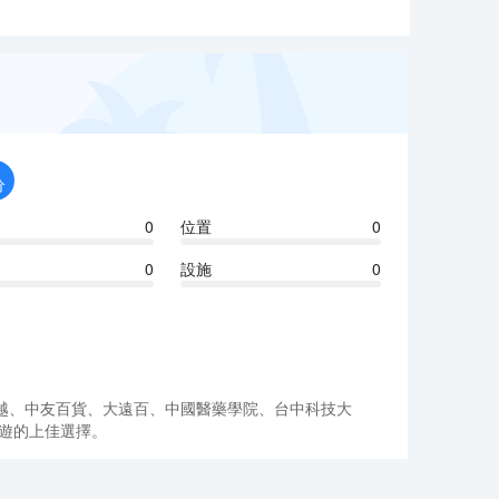
分
0
位置
0
0
設施
0
越、中友百貨、大遠百、中國醫藥學院、台中科技大
旅遊的上佳選擇。