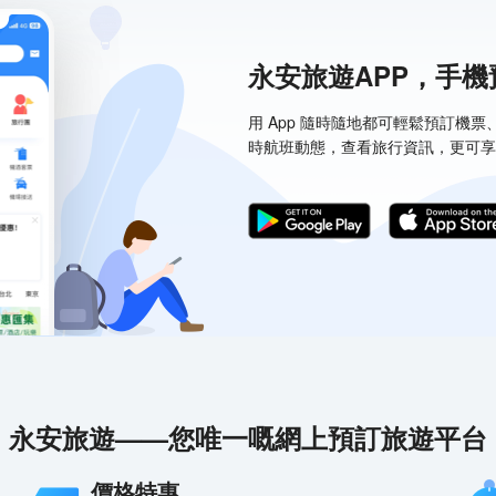
永安旅遊APP，手
用 App 隨時隨地都可輕鬆預訂機
時航班動態，查看旅行資訊，更可享
永安旅遊——您唯一嘅網上預訂旅遊平台
價格特惠