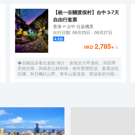
【統一谷關渡假村】台中 3-7天
自由行套票
香港
台中
往返
機票
出行日期:
08月25日
-
08月27日
4.3
分
2,785
+
HKD
/人
◆谷關温泉養生會館 簡介：座落於大甲溪前，與四季
景緻交織，與綠意山林和鳴；春時繁櫻怒放、夏暑游魚
回瀾、秋日楓紅山野、寒冬山嵐漫漫。將温泉的功能發
揮到極限，讓你在谷關温泉養生會館的精緻客房內，不
必出國就可享有各個國家、各種不同風格的浴池，讓您
一年四季都可沈浸在唯美的境界裏！ 環境：中橫公路
建築風格：日式 自然環境：前臨大甲溪、背倚八仙山
餐飲特色：高山地方料理 特色設施：露天温泉男女湯
周圍特色景點：八仙山遊樂區、捎來吊橋、新社鄉百茹
園、薰衣草森林