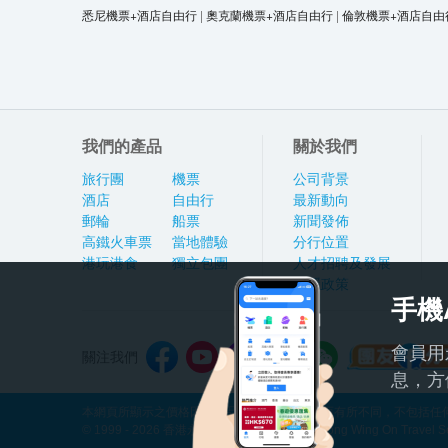
悉尼機票+酒店自由行
|
奧克蘭機票+酒店自由行
|
倫敦機票+酒店自由
我們的產品
關於我們
旅行團
機票
公司背景
酒店
自由行
最新動向
郵輪
船票
新聞發佈
高鐵火車票
當地體驗
分行位置
港玩港食
獨立包團
人才招聘及發展
私隱政策
手機
會員用
關注我們
息，方
本網頁所顯示之價格因應產品種類及出發日期而有所不同，不包括任何
© 1999 - 2026 香港永安旅遊有限公司 Hong Kong Wing On Travel Servi