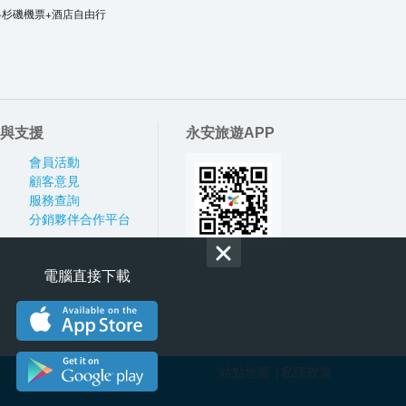
洛杉磯機票+酒店自由行
與支援
永安旅遊APP
會員活動
顧客意見
服務查詢
分銷夥伴合作平台
電腦直接下載
站點地圖
私隱政策
|