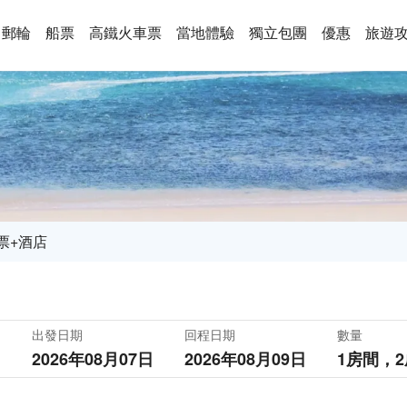
郵輪
船票
高鐵火車票
當地體驗
獨立包團
優惠
旅遊
票+酒店
出發日期
回程日期
數量
2026年08月07日
2026年08月09日
1房間，
2