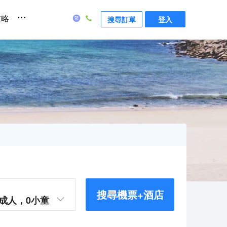
...
攻略
搜尋訂單
登入
搜尋機票+酒店
成人，
0
小童