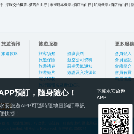
行
|
浮羅交怡機票+酒店自由行
|
布裡斯本機票+酒店自由行
|
珀斯機票+酒店自由行
|
旅遊資訊
旅遊服務
更多服務
旅遊攻略
旅客須知
航班資料
會員登入
旅遊保險
航空公司資料
會員登記
旅遊禮券
惡劣天氣通知
會籍簡介
旅遊短片
簽證及入境須知
會員有賞
電子印花
精選優惠
旅行團報名及責任細則
APP預訂，隨身隨心！
下載永安旅遊
APP
永安旅遊APP可隨時隨地查詢訂單訊
便快捷！
稅項、燃油附加費、行政費、簽証費、服務費(旅行團適用)及其他應繳費用
ce Limited. All Rights Reserved. 牌照號碼: 350074