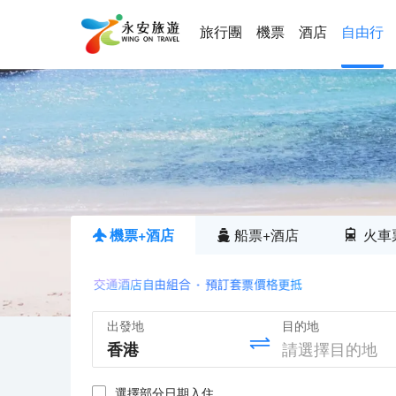
旅行團
機票
酒店
自由行
機票+酒店
船票+酒店
火車
出發地
目的地
選擇部分日期入住