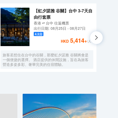
【虹夕諾雅 谷關】台中 3-7天自
由行套票
香港
台中
往返
機票
出行日期:
08月25日
-
08月27日
4.5
分
5,414
+
HKD
/人
旅客若想住在台中的谷關，那麼虹夕諾雅 谷關將會是
逢甲
一個便捷的選擇。 酒店提供的休閒設施，旨在為旅客
有11
營造多姿多彩、奢華完美的住宿體驗。
能型
馬桶
插座
假、