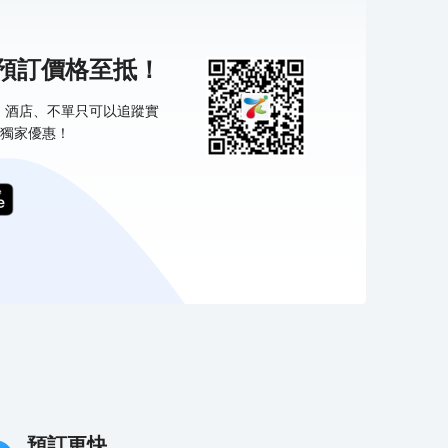
機預訂價格至抵！
票、酒店、不單只可以追蹤實
獨家優惠！
預訂更快