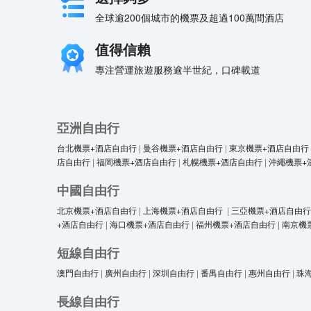
全球逾200個城市的機票及超過100萬間酒店
值得信賴
專注營運旅遊服務逾半世紀，口碑載道
亞洲自由行
台北機票+酒店自由行
|
曼谷機票+酒店自由行
|
東京機票+酒店自由行
店自由行
|
福岡機票+酒店自由行
|
札幌機票+酒店自由行
|
沖繩機票+
中國自由行
北京機票+酒店自由行
|
上海機票+酒店自由行
|
三亞機票+酒店自由行
+酒店自由行
|
海口機票+酒店自由行
|
福州機票+酒店自由行
|
南京機
短線自由行
澳門自由行
|
廣州自由行
|
深圳自由行
|
番禺自由行
|
惠州自由行
|
珠
長線自由行