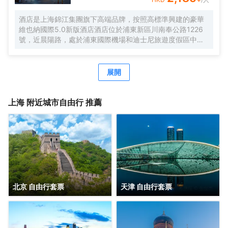
酒店是上海錦江集團旗下高端品牌，按照高標準興建的豪華
維也納國際5.0新版酒店酒店位於浦東新區川南奉公路1226
號，近晨陽路，處於浦東國際機場和迪士尼旅遊度假區中間
位置，地理位置優越，自駕車3分鐘快速駛入上海S1高速，
去往市區、機場、迪士尼樂園、野生動物園等非常便捷。距
離浦東國際機場，僅有15分鐘車程。距離上海國際旅遊度假
展開
區（迪士尼樂園），僅有20分鐘車程。可便捷到達地鐵2號
線凌空路站，交通便利。酒店周圍生活設施齊全，商務旅遊
資源眾多，有上海新國際博覽中心、佛羅倫薩奧特萊斯購物
上海
附近城市自由行 推薦
小鎮、川沙古鎮、張聞天故居、上海野生動物園、三甲港濱
海旅遊區等。 酒店是錦江酒店（中國區）旗下的中端連鎖品
牌酒店，按照維也納國際5.0標準裝修，簡約時尚，整體風格
舒適典雅。客房寬敞明亮，房內布置精美，處處體現人性化
的理念。 酒店還有免費停車場、休閒茶吧、精品早餐、寬敞
會議室等，同時還為您提供24小時免費浦東機場接機（需預
約）等服務，賓客抵達浦東機場並取完行李聯繫當值司機
（13651944838），T1航站樓-三樓-3號門，T2航站樓-三
北京 自由行套票
天津 自由行套票
樓29號門，另酒店提供迪士尼樂園免費班車服務，送站時間
早上07：20一班車子送往迪士尼樂園，晚上第二場煙花結束
接回預計時間約22：00左右。是商務、休閒、會務的理想酒
店。