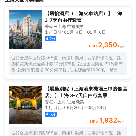
【麗怡酒店（上海火車站店）】上海
3-7天自由行套票
香港
上海
往返
機票
出行日期:
08月14日
-
08月16日
4.7
分
2,350
+
HKD
/人
位於合慶鎮凌行路568號，南接川揚河，西靠郊環高速，距
奧特萊斯佛羅倫薩小鎮10分鐘車程 ,距迪士尼樂園 30分鐘車
程 ,距離浦東機場 20分鐘車程 ,佔地總面積1000畝，是目前
離市中心最近的生態農業休閒園區之一。有”浦東的後花園“的
美譽，集娛樂休閒、餐飲美食、會議會務、拓展訓練、團建
培訓於一體的綜合度假景區。 酒店整體以蘇式園林為主調，
【麗呈別院（上海浦東機場三甲度假區
精緻、古樸的四合院酒店 古色古香、花草蘢葱、鳥語花香 配
店）】上海 3-7天自由行套票
以現代化的設施以及標準化、人性化的服務。
香港
上海
往返
機票
出行日期:
08月26日
-
08月28日
4.5
分
1,932
+
HKD
/人
位於合慶鎮凌行路568號，南接川揚河，西靠郊環高速，距