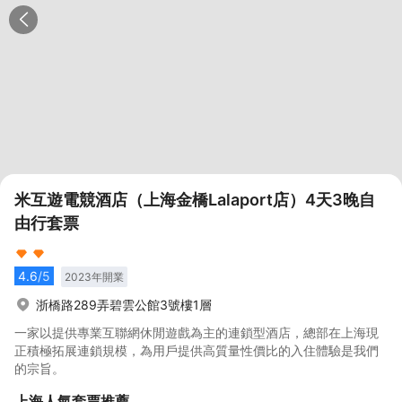
米互遊電競酒店（上海金橋Lalaport店）4天3晚自
由行套票
4.6
/5
2023
年開業
浙橋路289弄碧雲公館3號樓1層
一家以提供專業互聯網休閒遊戲為主的連鎖型酒店，總部在上海現
正積極拓展連鎖規模，為用戶提供高質量性價比的入住體驗是我們
的宗旨。
上海
人氣套票推薦