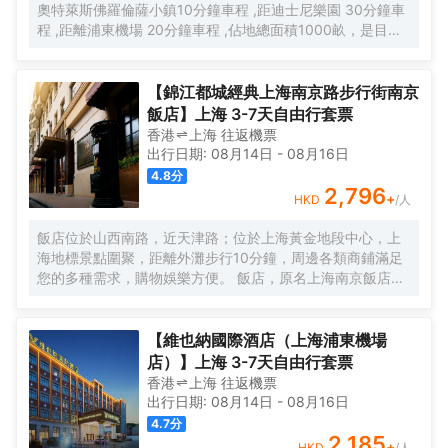
奧特萊斯佛羅倫薩小鎮10分鐘車程 ,距迪士尼樂園 30分鐘車
程 ,距離浦東機場 20分鐘車程 ,佔地總面積1000畝，是目前
離市中心最近的生態農業休閒園區之一。有”浦東的後花園“的
美譽，集娛樂休閒、餐飲美食、會議會務、拓展訓練、團建
培訓於一體的綜合度假景區。 酒店整體以蘇式園林為主調，
【錦江都城經典上海南京路步行街南京
精緻、古樸的四合院酒店 古色古香、花草蘢葱、鳥語花香 配
飯店】上海 3-7天自由行套票
以現代化的設施以及標準化、人性化的服務。
香港
上海
往返
機票
出行日期:
08月14日
-
08月16日
4.8
分
2,796
+
HKD
/人
飯店位於山西南路，近天津路；位於上海黃金地段中心，上
海地標景點圍聚，距離外灘步行10分鐘，周邊各類商鋪滿足
您的多種需求，購物娛樂方便。 飯店，原名上海南京飯店。
始建於1929年，建成於1931年，猶太人投資建造，是一棟具
有80多年曆史的近代保護建築。落成後的相當一段時間，是
上海文壇人士聚會的場所，文壇巨匠巴金、魯迅等都曾和南
【維也納國際酒店（上海浦東機場
京飯店結下不解之緣，是巴金早期宴請賓客及重大宴請之
店）】上海 3-7天自由行套票
地。 飯店配有無線WIFI、中西式自助餐廳、大堂吧、會議
香港
上海
往返
機票
室，自助餐廳提供營養、豐富、藝術的自助早餐，多種選擇
出行日期:
08月14日
-
08月16日
的午晚餐，每日下午2點至4點提供“社交時光”供您享用飲
4.7
分
料、小食，飯店是您旅遊、商務的上佳選擇。
2,185
+
HKD
/人