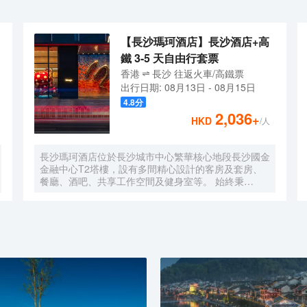
【長沙瑪珂酒店】長沙酒店+高
鐵 3-5 天自由行套票
香港
長沙
往返
火車/高鐵票
出行日期:
08月13日
-
08月15日
4.8
分
2,036
+
HKD
/人
長沙瑪珂酒店位於長沙城市中心繁華核心地段長沙國金
金融中心T2塔樓，設有多間精心設計的客房及套房、
餐廳、酒吧、共享工作空間及健身室等。 始終秉
承“Only better is better”的品牌理念，以“與藝術的驚喜
碰撞”為核心，為賓客悉心打造別出心裁的藝術及文化
體驗、美酒佳餚、流行和潮流音樂節目，以及圍繞身心
健康主題的活動等。 旨在以超乎預期的服務與驚喜激
發賓客的活力及靈感,致力於為旅客們打造各類別具一
格且充滿創造力的創格體驗。