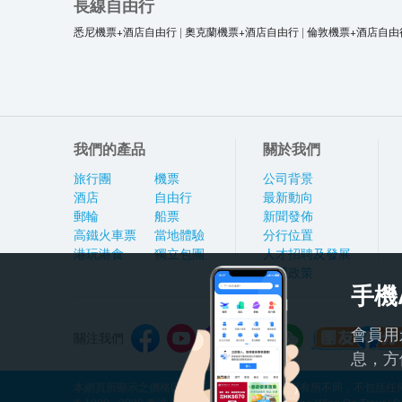
長線自由行
悉尼機票+酒店自由行
|
奧克蘭機票+酒店自由行
|
倫敦機票+酒店自由
我們的產品
關於我們
旅行團
機票
公司背景
酒店
自由行
最新動向
郵輪
船票
新聞發佈
高鐵火車票
當地體驗
分行位置
港玩港食
獨立包團
人才招聘及發展
私隱政策
手機
會員用
關注我們
息，方
本網頁所顯示之價格因應產品種類及出發日期而有所不同，不包括任何