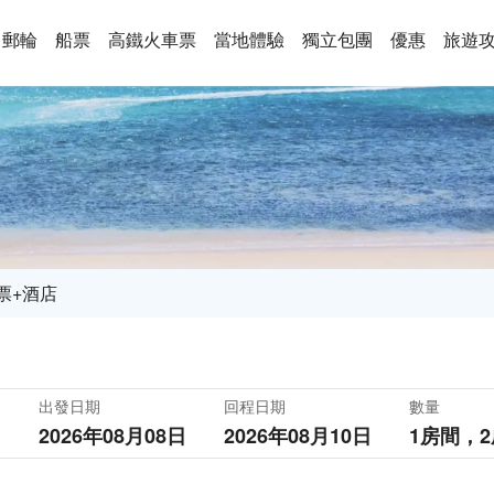
郵輪
船票
高鐵火車票
當地體驗
獨立包團
優惠
旅遊
票+酒店
出發日期
回程日期
數量
2026年08月08日
2026年08月10日
1房間，
2