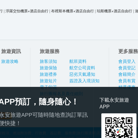
行
|
浮羅交怡機票+酒店自由行
|
布裡斯本機票+酒店自由行
|
珀斯機票+酒店自由行
|
旅遊資訊
旅遊服務
更多服務
旅遊攻略
旅客須知
航班資料
會員登入
旅遊保險
航空公司資料
會員登記
旅遊禮券
惡劣天氣通知
會籍簡介
旅遊短片
簽證及入境須知
會員有賞
電子印花
精選優惠
旅行團報名及責任細則
APP預訂，隨身隨心！
下載永安旅遊
APP
永安旅遊APP可隨時隨地查詢訂單訊
便快捷！
稅項、燃油附加費、行政費、簽証費、服務費(旅行團適用)及其他應繳費用