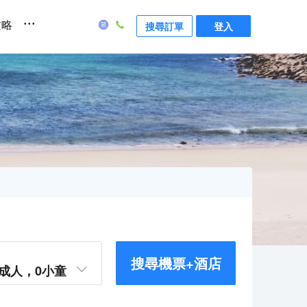
...
攻略
搜尋訂單
登入
搜尋機票+酒店
成人，
0
小童