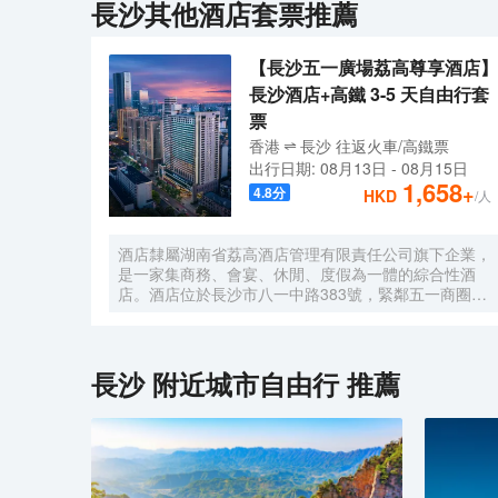
長沙
其他酒店套票推薦
【長沙五一廣場荔高尊享酒店】
長沙酒店+高鐵 3-5 天自由行套
票
香港
長沙
往返
火車/高鐵票
出行日期:
08月13日
-
08月15日
1,658
+
4.8
分
HKD
/人
酒店隸屬湖南省荔高酒店管理有限責任公司旗下企業，
是一家集商務、會宴、休閒、度假為一體的綜合性酒
店。酒店位於長沙市八一中路383號，緊鄰五一商圈，
毗鄰中共湖南省委、省軍區、省司法廳、省公安廳等省
直機關單位；長沙博物館、嗦粉一條街、橘子洲頭等名
勝景點近在咫尺；酒店距離火車站僅5分鐘車程、機場
20分鐘車程、迎賓路口地鐵站3分鐘路程，交通四通八
長沙
附近城市自由行 推薦
達。經過十餘年的沉澱，酒店於2021年重裝升級、整
裝出發，精心打造出224間不同房型温馨舒適客房、1
個豪華典雅宴會廳、3個不同規模會議室及8個風格突
出的豪華包廂，以全新面貌、全新姿態迎戰市場，成為
人們商務活動、朋友聚會、家庭度假之地。2021年，
酒店成功被評定為政府採購定點酒店。酒店以打造“城