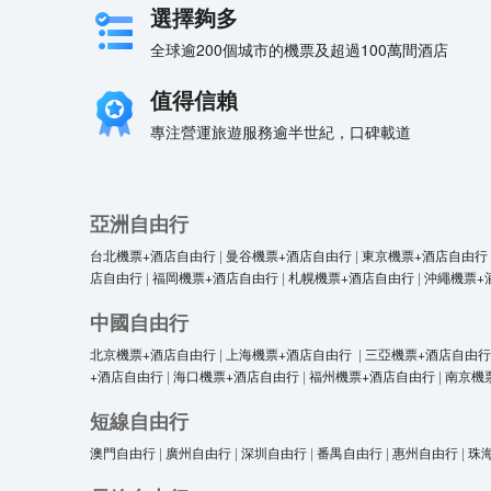
選擇夠多
全球逾200個城市的機票及超過100萬間酒店
值得信賴
專注營運旅遊服務逾半世紀，口碑載道
亞洲自由行
台北機票+酒店自由行
|
曼谷機票+酒店自由行
|
東京機票+酒店自由行
店自由行
|
福岡機票+酒店自由行
|
札幌機票+酒店自由行
|
沖繩機票+
中國自由行
北京機票+酒店自由行
|
上海機票+酒店自由行
|
三亞機票+酒店自由行
+酒店自由行
|
海口機票+酒店自由行
|
福州機票+酒店自由行
|
南京機
短線自由行
澳門自由行
|
廣州自由行
|
深圳自由行
|
番禺自由行
|
惠州自由行
|
珠