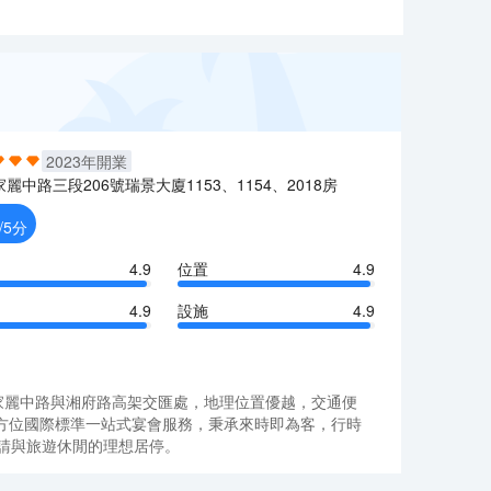
2023
年開業
麗中路三段206號瑞景大廈1153、1154、2018房
/5分
4.9
位置
4.9
4.9
設施
4.9
家麗中路與湘府路高架交匯處，地理位置優越，交通便
方位國際標準一站式宴會服務，秉承來時即為客，行時
請與旅遊休閒的理想居停。