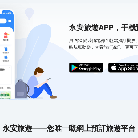
永安旅遊APP，手
用 App 隨時隨地都可輕鬆預訂機
時航班動態，查看旅行資訊，更可享
永安旅遊——您唯一嘅網上預訂旅遊平台