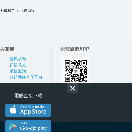
洛杉磯機票+酒店自由行
與支援
永安旅遊APP
會員活動
顧客意見
服務查詢
分銷夥伴合作平台
電腦直接下載
站點地圖
私隱政策
|