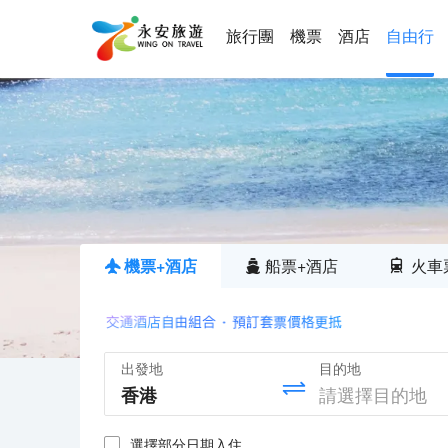
旅行團
機票
酒店
自由行
機票+酒店
船票+酒店
火車
出發地
目的地
選擇部分日期入住