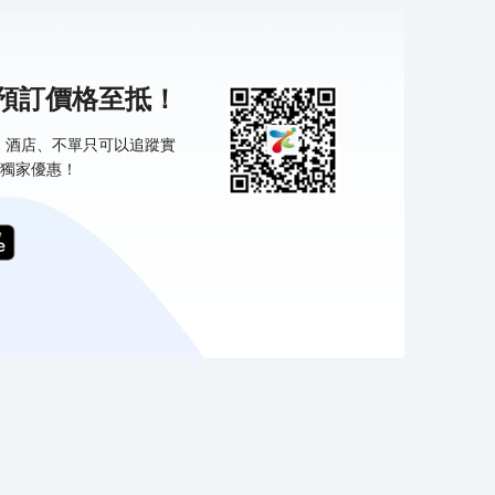
機預訂價格至抵！
票、酒店、不單只可以追蹤實
獨家優惠！