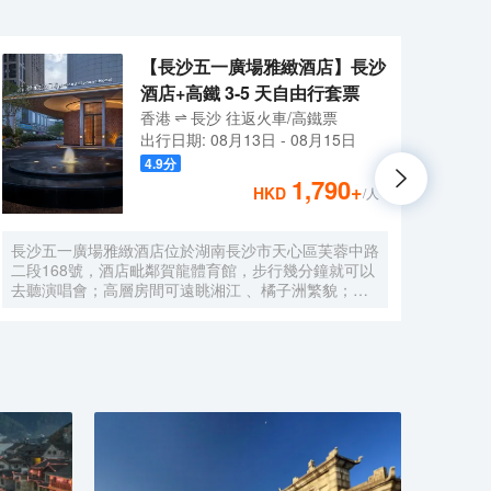
【長沙五一廣場雅緻酒店】長沙
酒店+高鐵 3-5 天自由行套票
香港
長沙
往返
火車/高鐵票
出行日期:
08月13日
-
08月15日
4.9
分
1,790
+
HKD
/人
長沙五一廣場雅緻酒店位於湖南長沙市天心區芙蓉中路
酒店
二段168號，酒店毗鄰賀龍體育館，步行幾分鐘就可以
適的
去聽演唱會；高層房間可遠眺湘江 、橘子洲繁貌；酒
洲頭”
店在設計上融入了天心閣長沙古城牆相關文化元素，也
可打
在服務上追求星級體驗標準，力求為客人提供獨特的住
蒲鄰
宿體驗，擁有多功能宴會廳、餐廳、會議室及健身房，
建築
帶給您視覺、味覺及和運動的雙重享受。酒店設施設備
齊全 ，各類房間面積40㎡以上，城市美景盡收眼底 。
小奢於居，大奢於心，以形 、 味 、 聲的立體構建傳
遞養生智慧 ， 這就是雅緻品牌酒店的東方生活哲學，
更為每一個在城市中漂泊奔忙的心靈 ， 營造尊貴、養
心生活空間 ， 為客人提供大隱於市的度假體驗。