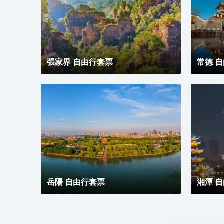
市的靜謐，家中的舒適”為己任，致力於展現“寧靜、舒
適、高效、現代”的健康都市主題，為旅途人在他鄉打
造另一個“家”。我們竭誠恭候您的光臨！
張家界 自由行套票
常德 
岳陽 自由行套票
湘潭 