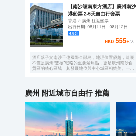
【南沙嶺南東方酒店】廣州南沙
港船票 2-5天自由行套票
香港
廣州
往返
船票
出行日期:
08月11日
-
08月12日
4.8
分
555
+
HKD
/人
酒店落子於南沙千億國際金融島，地理位置優越，這裏
不僅是廣州“雙核”戰略的重要聚焦點，更是廣州南沙自
貿區的核心區域，其發展地位與中心城區相媲美。一小
時便捷可達深圳、香港、澳門等國內主要城市。 酒店
的設計匠心獨運，融入中式古典美學。飄檐承襲古典起
翹之韻，整體造型俯瞰如字母“A”，既展中國氣派，又
含西式願景——Amazing（令人驚歎），
廣州
附近城市自由行 推薦
Astonishing（令人震撼），隱含着酒店將成為南沙乃
至全球矚目的中式美學新地標的美好期許。 酒店作為
南沙國際會展中心綜合體重要組成部分，以“木棉花
開，鴻翔海絲”之設計理念，以大灣區金融新地標之姿
態，締造南沙“立足灣區、協同港澳、面向世界”的實踐
範本。