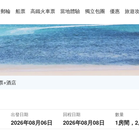
郵輪
船票
高鐵火車票
當地體驗
獨立包團
優惠
旅遊
票+酒店
出發日期
回程日期
數量
2026年08月06日
2026年08月08日
1房間，
2