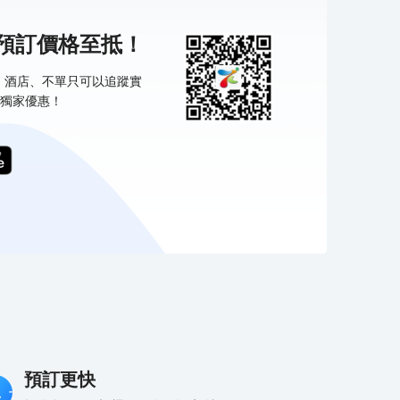
機預訂價格至抵！
票、酒店、不單只可以追蹤實
獨家優惠！
預訂更快