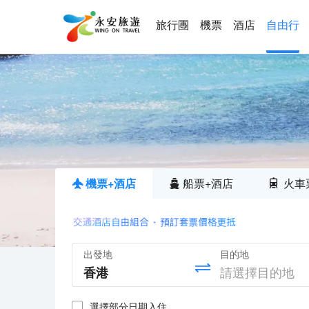
旅行團
機票
酒店
自由行
機票+酒店
船票+酒店
火車
出發地
目的地
選擇部分日期入住