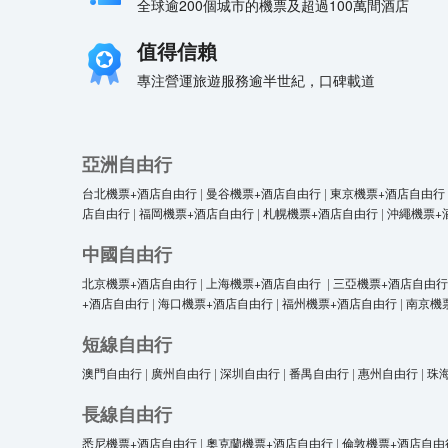
全球逾200個城市的機票及超過100萬間酒店
值得信賴
專注營運旅遊服務逾半世紀，口碑載道
亞洲自由行
台北機票+酒店自由行
|
曼谷機票+酒店自由行
|
東京機票+酒店自由行
店自由行
|
福岡機票+酒店自由行
|
札幌機票+酒店自由行
|
沖繩機票+
中國自由行
北京機票+酒店自由行
|
上海機票+酒店自由行
|
三亞機票+酒店自由行
+酒店自由行
|
海口機票+酒店自由行
|
福州機票+酒店自由行
|
南京機
短線自由行
澳門自由行
|
廣州自由行
|
深圳自由行
|
番禺自由行
|
惠州自由行
|
珠
長線自由行
悉尼機票+酒店自由行
|
奧克蘭機票+酒店自由行
|
倫敦機票+酒店自由