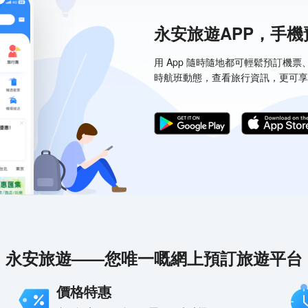
永安旅遊APP，手
用 App 隨時隨地都可輕鬆預訂機
時航班動態，查看旅行資訊，更可享
永安旅遊——您唯一嘅網上預訂旅遊平台
價格特惠