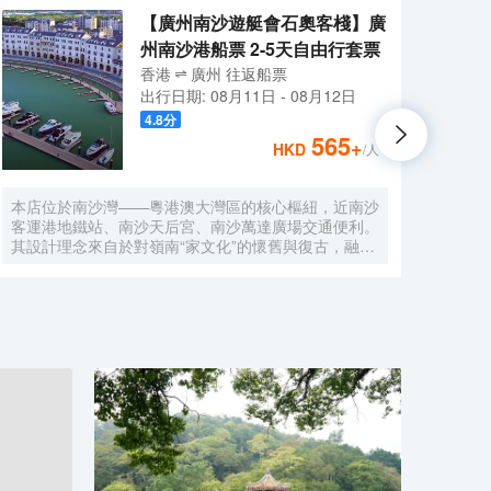
【廣州南沙遊艇會石奧客棧】廣
州南沙港船票 2-5天自由行套票
香港
廣州
往返
船票
出行日期:
08月11日
-
08月12日
4.8
分
565
+
HKD
/人
本店位於南沙灣——粵港澳大灣區的核心樞紐，近南沙
酒店
客運港地鐵站、南沙天后宮、南沙萬達廣場交通便利。
利。美
其設計理念來自於對嶺南“家文化”的懷舊與復古，融合
務酒
南洋傢俱的熱情奔放精髓，是一家現代海上絲綢之路上
廈內1
讓各路賓客品味嶺南與南洋風情的輕鬆茶室精品酒店，
會、
在經典家居與裝潢中重逢嶺南文化的歸屬感。 客棧共
生傾
五層，一層為大堂及茶室，二至五層為客房，寬敞、舒
雅，
適、風格各異的客房眾多；供賓客休閒暢談的石奧茶
恒壓
室，主要提供早餐、茶點、飲品、簡餐等服務；同時亦
浴缸
與中國大陸獲得“五金錨”獎的南沙遊艇會提供宴會/婚
工作人
宴/會議、中西式餐飲、遊艇觀光/租賃、帆船租賃/體
Bet
驗、遊艇帆船駕證考取等不同種服務功能，打造出一種
特色的休閒度假空間。