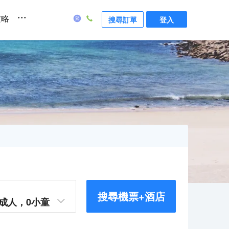
...
攻略
搜尋訂單
登入
搜尋機票+酒店
成人，
0
小童