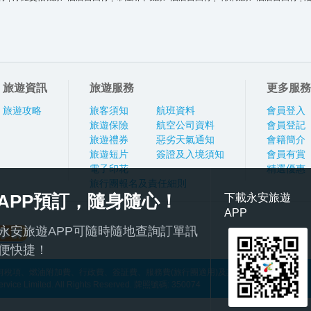
旅遊資訊
旅遊服務
更多服務
旅遊攻略
旅客須知
航班資料
會員登入
旅遊保險
航空公司資料
會員登記
旅遊禮券
惡劣天氣通知
會籍簡介
旅遊短片
簽證及入境須知
會員有賞
電子印花
精選優惠
旅行團報名及責任細則
APP預訂，隨身隨心！
下載永安旅遊
APP
永安旅遊APP可隨時隨地查詢訂單訊
便快捷！
稅項、燃油附加費、行政費、簽証費、服務費(旅行團適用)及其他應繳費用
ce Limited. All Rights Reserved. 牌照號碼: 350074