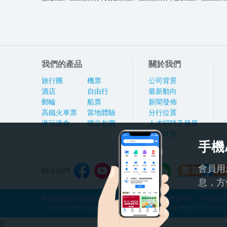
我們的產品
關於我們
旅行團
機票
公司背景
酒店
自由行
最新動向
郵輪
船票
新聞發佈
高鐵火車票
當地體驗
分行位置
港玩港食
獨立包團
人才招聘及發展
私隱政策
手機
會員用
關注我們
息，方
本網頁所顯示之價格因應產品種類及出發日期而有所不同，不包括任何
© 1999 - 2026 香港永安旅遊有限公司 Hong Kong Wing On Travel Servi
{}