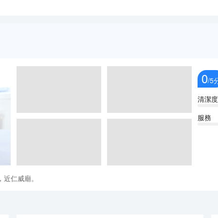
0
/5
清潔度
服務
，近仁威廟。