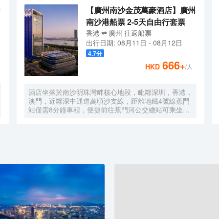
【廣州南沙金茂萬豪酒店】廣州
南沙港船票 2-5天自由行套票
香港
廣州
往返
船票
出行日期:
08月11日
-
08月12日
4.7
分
666
+
HKD
/人
酒店坐落於南沙明珠灣畔核心地段，毗鄰深圳，香港，
澳門，近鄰深中通道萬頃沙支線，距離地鐵4號線蕉門
站僅需8分鐘車程，便捷前往蕉門河公交總站可乘坐機
場大巴快線或深中跨市公交等，快速連接大灣區核心商
圈，距離深圳國際寶安機場僅需50分鐘車程。店內提
供小馬智行無人駕駛體驗券，可輕鬆前往南沙天后宮、
南沙濕地公園、廣汽科技館及環宇城購物中心等。 酒
店共有261間以海洋為設計靈感的客房及套房，詮釋現
代經典與優雅，滿足休閒賓客對在地文化的探索與體
驗。配備粵式風味的林苑中餐廳、中西結合的漁人碼頭
全日餐廳以及”雙重身份”的薄荷酒吧，體驗創新融合的
珍饈美饌。酒店擁有馬丁叔叔的農場，小朋友們可盡情
與小動物們互動亦或參與馬丁叔叔課堂，共度愉快的親
子時光。同時，酒店擁有1,600平方米的宴會及會議場
地以及寬敞的戶外草坪，可滿足不同的會議及宴會需