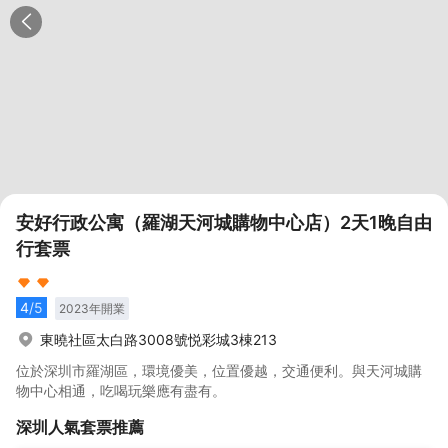
安好行政公寓（羅湖天河城購物中心店）2天1晚自由
行套票
4
/5
2023
年開業
東曉社區太白路3008號悦彩城3棟213
位於深圳市羅湖區，環境優美，位置優越，交通便利。與天河城購
物中心相通，吃喝玩樂應有盡有。
深圳
人氣套票推薦