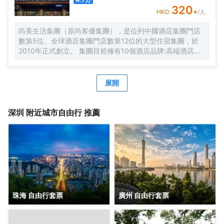
期待您的光臨！温馨提示，圖片僅供參考，無法涵蓋所有房
320
+
HKD
/人
型，詳細的實物照片請諮詢酒店。
尚美生活集團（原尚客優集團），是位列中國酒店集團門店
數第5位、全球酒店集團門店數第12位的大型住宿集團，於
2010年正式創立。 集團目前擁有10個酒店品牌:高端酒店品
牌萬際、假日美地，中高端酒店蘭歐，中檔酒店尚客優品，
經濟型酒店尚客優、駿怡、A&A Room、橙客，以及民宿品
牌花美時、公寓品牌LIPPO公社。尚美生活旗下酒店超過
展開
3500家（含在營店和籌建店），現已覆蓋全國31個省293座
城市，會員數量超4000萬。 作為國內創客精神的住宿集
團，尚美生活憑藉創新的商業模式、強大的品牌優勢和專業
深圳
附近城市自由行 推薦
的服務支持，攜手消費者、業主以及合作伙伴，共建、共
創、共享大住宿共同體。未來，集團將不斷探索住宿業與互
聯網的結合、與新生活方式的結合，致力於成為全球領先的
生活服務連鎖平台，引領新尚美好生活。
珠海 自由行套票
廣州 自由行套票