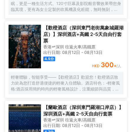
眠，更是一種生活方式。120寸巨幕及影院般音響效果帶您身
臨其境，更有為女士定製的吹風機及化粧鏡，無時無刻，呈
現精彩。
【歡橙酒店（深圳東門老街萬象城羅湖
店）】深圳酒店+高鐵 2-5天自由行套
票
香港
深圳
往返
火車/高鐵票
出行日期:
08月12日
-
08月13日
4.5
分
300
+
HKD
/人
輕奢體驗，智能享受——【歡橙酒店】歡迎您！歡橙酒店致
力於為您打造舒適便捷的輕奢入住體驗。酒店特色：-輕奢風
格:酒店採用簡約時尚的輕奢風格設計，注重細節與品質，為
您營造舒適優雅的居住環境。-智能體驗:房間配備小度智能系
統，語音控制燈光、空調、電視等設備，解放雙手，盡享科
技帶來的便捷。-舒適享受:24小時熱水即開即熱，無需等
【蘭歐酒店（深圳東門羅湖口岸店）】
待，為您洗去一身疲憊。-影音娛樂:部分房間配備高清投影
深圳酒店+高鐵 2-5天自由行套票
儀，打造私人影院，享受震撼視聽盛宴。-貼心服務:酒店設有
香港
深圳
往返
火車/高鐵票
洗衣房，並提供烘乾服務，解決您的洗衣煩惱，讓旅途更加
出行日期:
08月12日
-
08月13日
輕鬆自在。歡橙酒店是您商務出行、休閒度假的理想之選。
4.7
分