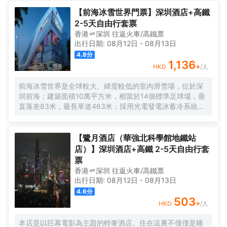
【前海冰雪世界門票】深圳酒店+高鐵
2-5天自由行套票
香港
深圳
往返
火車/高鐵票
出行日期:
08月12日
-
08月13日
4.8
分
1,136
+
HKD
/人
前海冰雪世界是全球較大、緯度較低的室內滑雪場，位於深
圳前海；建築面積10萬平方米，相當於14個標準足球場，垂
直落差83米，最長單道463米‌；採用光電發電冰蓄冷系統，
減少43%碳排放，鋼結構用量達4.7萬噸‌；全年維持-6℃，
配備5條專業滑道（總長1569公尺），可承辦國際滑雪賽
事‌。
【鷺月酒店（華強北科學館地鐵站
店）】深圳酒店+高鐵 2-5天自由行套
票
香港
深圳
往返
火車/高鐵票
出行日期:
08月12日
-
08月13日
4.6
分
503
+
HKD
/人
本店是以巨幕電影為主題的輕奢酒店。住在這裏不僅僅是睡