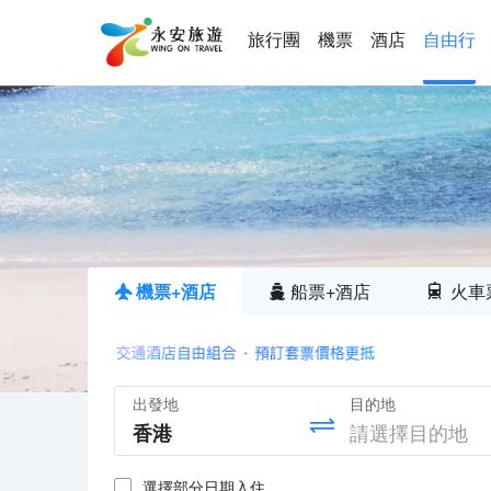
旅行團
機票
酒店
自由行
機票+酒店
船票+酒店
火車
出發地
目的地
選擇部分日期入住