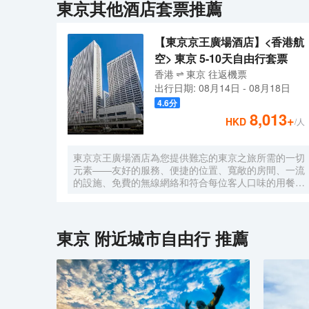
東京
其他酒店套票推薦
【東京京王廣場酒店】<香港航
空> 東京 5-10天自由行套票
香港
東京
往返
機票
出行日期:
08月14日
-
08月18日
4.6
分
8,013
+
HKD
/人
東京京王廣場酒店為您提供難忘的東京之旅所需的一切
元素——友好的服務、便捷的位置、寬敞的房間、一流
的設施、免費的無線網絡和符合每位客人口味的用餐選
擇。您可在空中酒廊邊品酒邊欣賞動感大都市的壯麗景
色，或在您自己的房間享受舒適。酒店的客房旨在滿足
每位客人的住宿需求。
東京
附近城市自由行 推薦