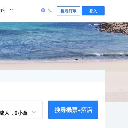
...
攻略
搜尋訂單
登入
搜尋機票+酒店
成人，
0
小童