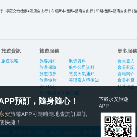
行
|
浮羅交怡機票+酒店自由行
|
布裡斯本機票+酒店自由行
|
珀斯機票+酒店自由行
|
旅遊資訊
旅遊服務
更多服務
旅遊攻略
旅客須知
航班資料
會員登入
旅遊保險
航空公司資料
會員登記
旅遊禮券
惡劣天氣通知
會籍簡介
旅遊短片
簽證及入境須知
會員有賞
電子印花
精選優惠
旅行團報名及責任細則
APP預訂，隨身隨心！
下載永安旅遊
APP
永安旅遊APP可隨時隨地查詢訂單訊
便快捷！
稅項、燃油附加費、行政費、簽証費、服務費(旅行團適用)及其他應繳費用