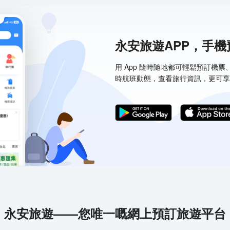
永安旅遊APP，手
用 App 隨時隨地都可輕鬆預訂機
時航班動態，查看旅行資訊，更可享
永安旅遊——您唯一嘅網上預訂旅遊平台