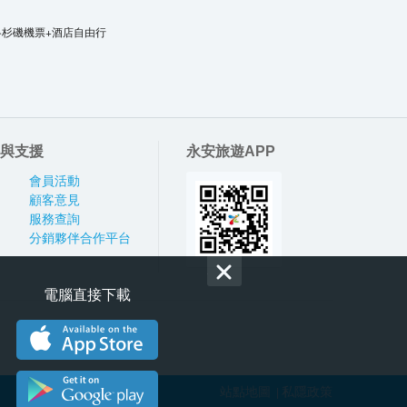
洛杉磯機票+酒店自由行
與支援
永安旅遊APP
會員活動
顧客意見
服務查詢
分銷夥伴合作平台
電腦直接下載
站點地圖
私隱政策
|