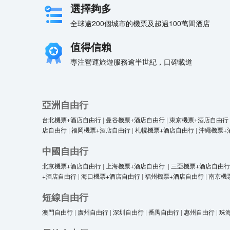
選擇夠多
全球逾200個城市的機票及超過100萬間酒店
值得信賴
專注營運旅遊服務逾半世紀，口碑載道
亞洲自由行
台北機票+酒店自由行
|
曼谷機票+酒店自由行
|
東京機票+酒店自由行
店自由行
|
福岡機票+酒店自由行
|
札幌機票+酒店自由行
|
沖繩機票+
中國自由行
北京機票+酒店自由行
|
上海機票+酒店自由行
|
三亞機票+酒店自由行
+酒店自由行
|
海口機票+酒店自由行
|
福州機票+酒店自由行
|
南京機
短線自由行
澳門自由行
|
廣州自由行
|
深圳自由行
|
番禺自由行
|
惠州自由行
|
珠