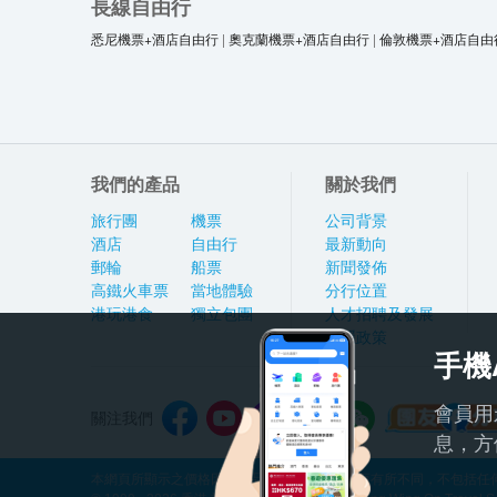
長線自由行
悉尼機票+酒店自由行
|
奧克蘭機票+酒店自由行
|
倫敦機票+酒店自由
我們的產品
關於我們
旅行團
機票
公司背景
酒店
自由行
最新動向
郵輪
船票
新聞發佈
高鐵火車票
當地體驗
分行位置
港玩港食
獨立包團
人才招聘及發展
私隱政策
手機
會員用
關注我們
息，方
本網頁所顯示之價格因應產品種類及出發日期而有所不同，不包括任何