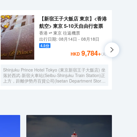
【新宿王子大飯店 東京】<香港
航空> 東京 5-10天自由行套票
香港
東京
往返
機票
出行日期:
08月14日
-
08月18日
4.5
分
9,784
+
HKD
/人
Shinjuku Prince Hotel Tokyo (東京新宿王子大飯店) 坐
星野
落於西武-新宿火車站(Seibu-Shinjuku Train Station)正
離皇居
上方，距離伊勢丹百貨公司(Isetan Department Store)
交叉口
僅650米，距離新宿御苑花園(Shinjuku Gyoen
（5.
Garden)1公里。酒店地理位置優越，周邊交通便捷，
早餐。
可讓您在5分鐘內直達涉谷和原宿地區。 酒店客房採用
和行李
現代風格設計，為您提供舒適温馨的雅居空間。所有客
定能
房均配有全套傢俱、先進設施和友好的客房服務，能夠
人浴
滿足您住宿期間的一切需求。為了給你帶來更多便利，
書桌
酒店還設有24小時前台，可提供安排按摩服務和行李
寄存等服務。值得一提的是，酒店25樓設有一間享有
城市全景的日本餐廳，供應創意日本料理並設有酒吧，
定能給您帶來來自視覺和味蕾的雙重感官享受。 憑着