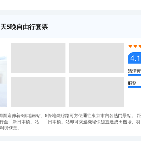
gu)6天5晚自由行套票
4.1
清潔度
服務
站。酒店周圍遍佈着6個地鐵站、9條地鐵線路可方便通往東京市內各熱門景點
步行至「新日本橋」站、「日本橋」站即可乘坐機場快線直達成田機場、羽
便利與愜意。