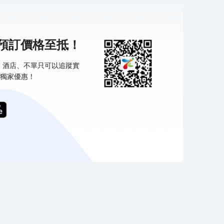
機預訂價格至抵！
票、酒店、不單只可以追蹤實
獨家優惠！