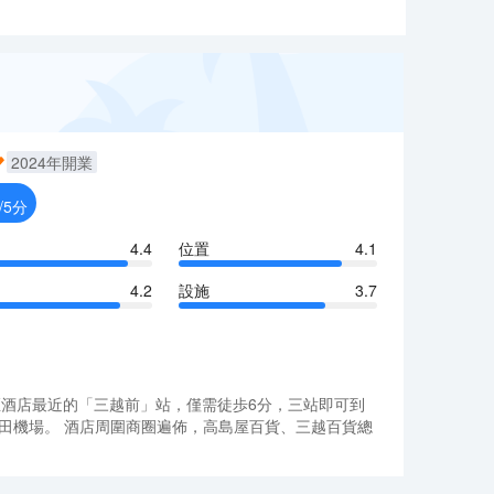
2024
年開業
/5分
4.4
位置
4.1
4.2
設施
3.7
。 距酒店最近的「三越前」站，僅需徒歩6分，三站即可到
田機場。 酒店周圍商圈遍佈，高島屋百貨、三越百貨總