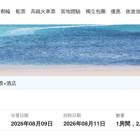
郵輪
船票
高鐵火車票
當地體驗
獨立包團
優惠
旅遊
票+酒店
出發日期
回程日期
數量
2026年08月09日
2026年08月11日
1房間，
2