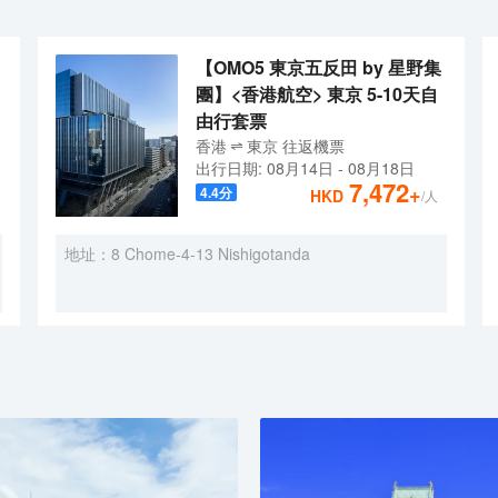
【OMO5 東京五反田 by 星野集
團】<香港航空> 東京 5-10天自
由行套票
香港
東京
往返
機票
出行日期:
08月14日
-
08月18日
7,472
+
4.4
分
HKD
/人
地址：8 Chome-4-13 Nishigotanda