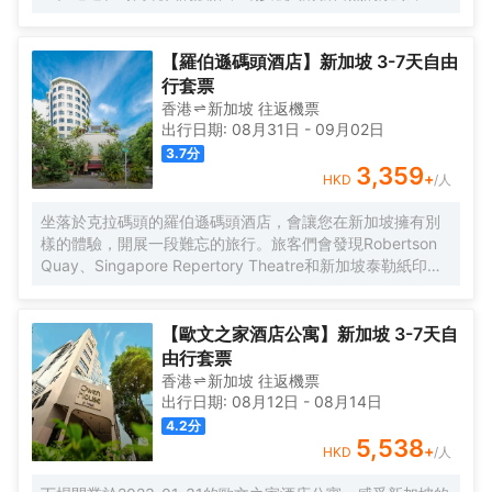
人文底藴和智能技術展現得淋漓盡致。富有創意的客房配備
了 AI 語音助理和禮賓服務，更有熱情的定製化接待團隊等着
您。每次入住都是探索、聯結和煥新之旅 - 新加坡的過往歷
【羅伯遜碼頭酒店】新加坡 3-7天自由
史與今天的創意脈搏同頻共振。
行套票
香港
新加坡
往返
機票
出行日期:
08月31日
-
09月02日
3.7
分
3,359
+
HKD
/人
坐落於克拉碼頭的羅伯遜碼頭酒店，會讓您在新加坡擁有別
樣的體驗，開展一段難忘的旅行。旅客們會發現Robertson
Quay、Singapore Repertory Theatre和新加坡泰勒紙印藝
術學院距離酒店都不遠。 酒店為您在客房內配備了國際長途
電話、熨衣設備和房內保險箱，所有入住的客人均可便捷的
使用。服務人員會提前為您準備好電熱水壺，以滿足您的飲
【歐文之家酒店公寓】新加坡 3-7天自
水需求。倘若您在忙碌的一天後想在自己的客房內放鬆，提
由行套票
供24小時熱水和吹風機的客房浴室是不錯的選擇。在空閒的
香港
新加坡
往返
機票
時候，去酒吧喝杯飲品放鬆一下是不錯的選擇。對於常駐旅
出行日期:
08月12日
-
08月14日
客來說，若是厭倦了酒店的餐飲，附近的Odette
4.2
分
Restaurant（西餐）和Waku Ghin by Tetsuya Wakuda(濱
5,538
+
HKD
/人
海灣金沙店)（日本料理）或許能勾起您的食慾，他們家的家
傳甜菜根和醃牡丹蝦配海膽和魚子醬均深受好評，Corner