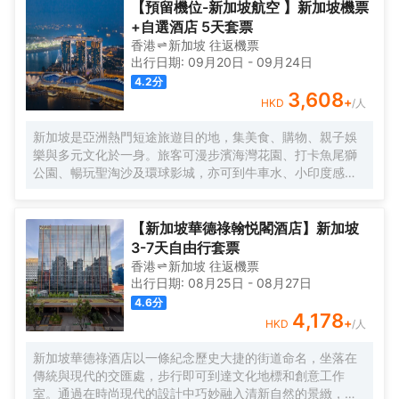
</br>酒店休閒區提供了各類設施，您可以在這裏舒緩身心壓力。
設備、房內保險箱和空調，所有入住的客人均可便捷的使用。有飲
【預留機位-新加坡航空 】新加坡機票
水需求的旅客，酒店還為您提供了電熱水壺和咖啡壺/茶壺。除此之
+自選酒店 5天套票
外，配備有拖鞋和24小時熱水的浴室是您消除一天疲勞的好地方。
香港
新加坡
往返
機票
</br>酒店休閒區提供了各類設施，您可以在這裏舒緩身心壓力。
出行日期:
09月20日
-
09月24日
4.2
分
3,608
+
HKD
/人
新加坡是亞洲熱門短途旅遊目的地，集美食、購物、親子娛
樂與多元文化於一身。旅客可漫步濱海灣花園、打卡魚尾獅
公園、暢玩聖淘沙及環球影城，亦可到牛車水、小印度感受
地道風情。無論家庭度假、情侶出遊或快閃之旅，都能輕鬆
享受城市假期。
【新加坡華德祿翰悦閣酒店】新加坡
3-7天自由行套票
香港
新加坡
往返
機票
出行日期:
08月25日
-
08月27日
4.6
分
4,178
+
HKD
/人
新加坡華德祿酒店以一條紀念歷史大捷的街道命名，坐落在
傳統與現代的交匯處，步行即可到達文化地標和創意工作
室。通過在時尚現代的設計中巧妙融入清新自然的景緻，將