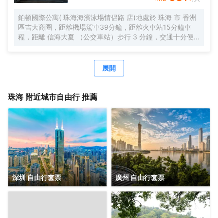
合的自助早餐，配以廣東特色，一天的愉快從豐富營養的早
餐開始。
鉑頓國際公寓( 珠海海濱泳場情侶路 店)地處於 珠海 市 香洲
區吉大商圈，距離機場駕車39分鐘，距離火車站15分鐘車
程，距離 信海大夏 （公交車站）步行 3 分鐘，交通十分便
利，鄰近GI時代廣場，吃喝玩樂非常方便，周邊有 美食街、
超市、購物廣場 等生活設施配套。 公寓擁有現代温馨客房，
配套有餐廳、洗衣房、健身房、等公共空間，旅客在享受舒
展開
適住宿的同時，也能輕鬆滿足各種休閒與商務需求。客房分
佈於2-5 層，所有客房都配備有高品質的床品、高速wifi，確
保賓客能夠享受到賓至如歸的居住體驗。 喜悅餐廳位於6
珠海
附近城市自由行 推薦
層，每天都按照國際化標準提供數十種精選早餐品種，2-3種
本地特色菜，展現 珠海飲食文化。此外，每個房間都配備有
洗衣機，賓客在忙碌之餘也能輕鬆打理日常衣物。位於 6 層
的健身房房配備有跑步機、橢圓機、動感單車等高端健身器
材，即便身處旅途，也能輕鬆延續鍛鍊習慣。 鉑頓國際公寓
是東呈集團旗下中高端服務式公寓品牌，以“傾注匠心，融入
當地”為品牌理念，融合現代生活方式和行為，旨在為商旅人
士提供舒適住宿、尊貴服務和非凡體驗的現代化理想居庭。
深圳 自由行套票
廣州 自由行套票