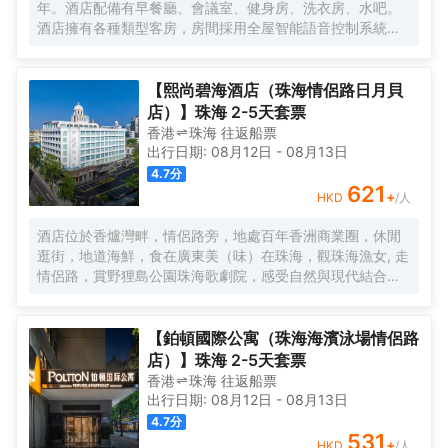
年。酒店配備有早餐廳、會議室、健身房、洗衣房、水吧。
麗怡酒店，您都可以一如既往地體驗到真誠、貼心的服務，
酒店擁有各種類型客房，房間採用全屋智能語音控制系統、
精心優選品質體驗讓您感到賓至如歸，我們致力讓每一位賓
智能馬桶，科技感十足。酒店地理位置優越，位於市中心區
客感到愉悅欣喜與備受關懷，用心意讓您更“心怡”。
域繁華路段，距離拱北口岸，珠海高鐵站只需5分鐘車程。如
果您有時間放鬆休息，可以去長隆海洋王國遊玩，情侶路海
【熙尚碧海酒店（珠海情侶路日月貝
邊漫步，緊鄰夏灣夜市，無論您是商務出差還是遊玩，都是
店）】珠海 2-5天套票
您不二之選，戴斯精選温德姆酒店歡迎您的到來！
香港
珠海
往返
船票
出行日期:
08月12日
-
08月13日
4.7
分
621
+
HKD
/人
酒店位於香爐灣畔，情侶路旁，地處百年香洲商業圈，休閒
逛街，地道海鮮，食在廣東美（味）在珠海，觀珠海漁女, 走
情侶路，賞野狸島公園珠海歌劇院，感受自然與現代結合的
海畔生活，甚為便利，酒店配以近百個車位，方便省心。 酒
店直線100米，擁抱香爐灣沙灘，海與您的約定。酒店右側
600米，城市地標一一珠海漁女，城市陽台。左側600米珠
【鉑頓國際公寓（珠海海濱泳場情侶路
海歌劇院（日月貝），距離港珠澳大橋12分鐘。拱北、青茂
店）】珠海 2-5天套票
口岸20分鐘。酒店前後50米公交線路覆蓋全珠海。 酒店傾
香港
珠海
往返
船票
力打造“寬敞高雅空間”優質床品衞浴，完備設施服務，為您提
出行日期:
08月12日
-
08月13日
供優質的住宿服務 酒店中央空調冷暖可調，特色落地窗直觀
4.7
分
海景和海霞公園，欣賞東方海上日出，港珠澳大橋。中西結
531
+
HKD
/人