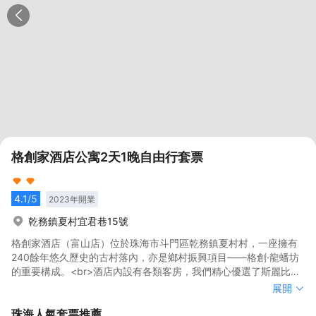
格創家酒店公寓2天1晚自由行套票
4.1
/5
2023
年開業
乾務鎮夏村宜君巷15號
格創家酒店（富山店）位於珠海市斗門區乾務鎮夏村村，一座擁有
240餘年悠久歷史的古村落內，亦是鄉村振興項目——格創·龍蟠坊
的重要構成。<br>酒店內設有各類客房，我們精心優選了斯麗比迪
（THERAPEDIC）床墊、高端有機精油個護品牌阿佩利斯
格創家酒店（富山店）位於珠海市斗門區乾務鎮夏村村，一座擁有
展開
（APPELLES），以及舒適床品，奢想與呵護無處不在。無論是商
240餘年悠久歷史的古村落內，亦是鄉村振興項目——格創·龍蟠坊
珠海
人氣套票推薦
旅還是度假休閒，都將讓您的入住時光愜意而充盈。<br>正在裝修
的重要構成。<br>酒店內設有各類客房，我們精心優選了斯麗比迪