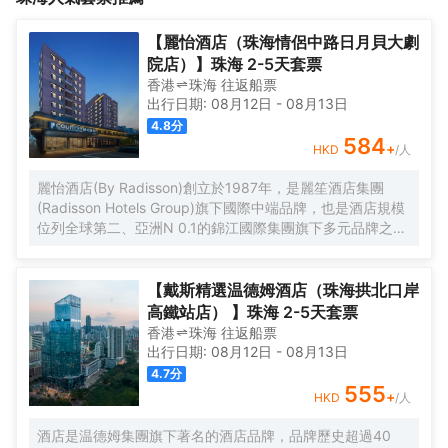
中的格創.龍蟠坊將提供完善商業設施，特色餐飲、生活配套與休閒
（THERAPEDIC）床墊、高端有機精油個護品牌阿佩利斯
娛樂一應俱全，將是您品味醇飲和歡樂聚會的理想之地。<br>酒店
（APPELLES），以及舒適床品，奢想與呵護無處不在。無論是商
【麗怡酒店（珠海情侶中路日月貝大劇
緊鄰西部沿海高速，交通位置優越，鄰近珠海斗門旅遊勝地御温
旅還是度假休閒，都將讓您的入住時光愜意而充盈。<br>正在裝修
院店）】珠海 2-5天套票
泉、最美村落接霞莊、斗門古街、金台寺等著名景點，與富山工業
中的格創.龍蟠坊將提供完善商業設施，特色餐飲、生活配套與休閒
香港
珠海
往返
船票
城近在咫尺，距離珠海金灣機場僅40分鐘車程，與橫琴粵澳深合區
娛樂一應俱全，將是您品味醇飲和歡樂聚會的理想之地。<br>酒店
出行日期:
08月12日
-
08月13日
僅60分鐘車程。<br>閒時，您可步行至“全國文明村”夏村村落，仿
緊鄰西部沿海高速，交通位置優越，鄰近珠海斗門旅遊勝地御温
4.8
分
古尋幽。夏村歷史源自清朝康熙年，當年有莫、譚兩姓人家在夏村
泉、最美村落接霞莊、斗門古街、金台寺等著名景點，與富山工業
584
+
HKD
/人
聚居。因村邊有山溪，名為蟠溪；村場地形似龍船，因而稱為“龍蟠
城近在咫尺，距離珠海金灣機場僅40分鐘車程，與橫琴粵澳深合區
坊”。乾隆三十五年左右，因村場設在網山（當時網山村全村人都是
僅60分鐘車程。<br>閒時，您可步行至“全國文明村”夏村村落，仿
麗怡酒店(By Radisson)創立於1987年，是麗笙酒店集團
黃姓兄弟）之下，故稱為夏村（取同音“下”），一直沿用至今。
古尋幽。夏村歷史源自清朝康熙年，當年有莫、譚兩姓人家在夏村
(Radisson Hotels Group)旗下國際中端品牌，也是酒店規模
聚居。因村邊有山溪，名為蟠溪；村場地形似龍船，因而稱為“龍蟠
位列全球第二、亞洲N 0.1的錦江國際集團旗下多元品牌之
坊”。乾隆三十五年左右，因村場設在網山（當時網山村全村人都是
一。麗怡酒店在全球有600多家門店，是麗笙酒店集團旗下
黃姓兄弟）之下，故稱為夏村（取同音“下”），一直沿用至今。
門店數量TOP 1的品牌。 麗怡酒店珠海情侶路日月貝大劇院
店地處珠海市繁華地帶，毗鄰情侶路，日月貝，珠海市政府
【戴斯精選温德姆酒店（珠海拱北口岸
等商圈，距離珠海站，明珠站打車約20分鐘，周邊永旺超
高鐵站店） 】珠海 2-5天套票
市，揚名廣場，購物中心，美食購物，一應俱全， 麗怡酒店
香港
珠海
往返
船票
提供乾淨的住宿環境和舒適温馨多種房型，滿足您的不同需
出行日期:
08月12日
-
08月13日
求，大堂設置了歡迎角、休閒區，店內WIFI公共區域全覆蓋
4.7
分
且配套設施齊全，設有餐廳、洗衣房及健身房(24小時服務)
555
+
HKD
/人
等，是您商務、旅遊、會展、休閒的理想選擇WELCOME
HOME心怡之所。 麗怡酒店的標誌造型是一朵玫瑰花，玫瑰
酒店是温德姆集團旗下著名的酒店品牌，品牌歷史超過40
花語源自古希臘神話，象徵真摯的情誼，無論何時何地，在