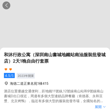
和沐行政公寓（深圳南山書城地鐵站南油服裝批發城
店）2天1晚自由行套票
4.5
/5
2023
年開業
海德二道正東名苑1棟415
酒店位置優越交通便利，距地鐵11號線,12號線南山站和9號線南山
書城D出口很近，周邊有多個大型連鎖品牌餐廳（肯德基、永和豆
漿、北京烤鴨），臨近有多個大型的服裝批發市場，全國知名的服
裝設計基地緊挨酒店。騰訊大樓、芒果網大樓、海雅繽紛城、南山
酒店位置優越交通便利，距地鐵11號線,12號線南山站和9號線南山
展開