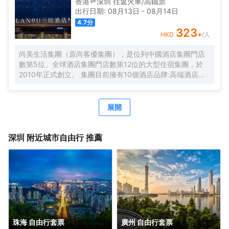
香港
深圳
往返
火車/高鐵票
洗衣房，並提供烘乾服務，解決您的洗衣煩惱，讓旅途更加
出行日期:
08月13日
-
08月14日
輕鬆自在。歡橙酒店是您商務出行、休閒度假的理想之選。
4.7
分
期待您的光臨！温馨提示，圖片僅供參考，無法涵蓋所有房
323
+
HKD
/人
型，詳細的實物照片請諮詢酒店。
尚美生活集團（原尚客優集團），是位列中國酒店集團門店
數第5位、全球酒店集團門店數第12位的大型住宿集團，於
2010年正式創立。 集團目前擁有10個酒店品牌:高端酒店品
牌萬際、假日美地，中高端酒店蘭歐，中檔酒店尚客優品，
經濟型酒店尚客優、駿怡、A&A Room、橙客，以及民宿品
牌花美時、公寓品牌LIPPO公社。尚美生活旗下酒店超過
展開
3500家（含在營店和籌建店），現已覆蓋全國31個省293座
城市，會員數量超4000萬。 作為國內創客精神的住宿集
團，尚美生活憑藉創新的商業模式、強大的品牌優勢和專業
深圳
附近城市自由行 推薦
的服務支持，攜手消費者、業主以及合作伙伴，共建、共
創、共享大住宿共同體。未來，集團將不斷探索住宿業與互
聯網的結合、與新生活方式的結合，致力於成為全球領先的
生活服務連鎖平台，引領新尚美好生活。
珠海 自由行套票
廣州 自由行套票