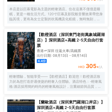
本店是以巨幕電影為主題的輕奢酒店。住在這裏不僅僅是睡
眠，更是一種生活方式。120寸巨幕及影院般音響效果帶您身
臨其境，更有為女士定製的吹風機及化粧鏡，無時無刻，呈
現精彩。
【歡橙酒店（深圳東門老街萬象城羅湖
店）】深圳酒店+高鐵 2-5天自由行套
票
香港
深圳
往返
火車/高鐵票
出行日期:
08月13日
-
08月14日
4.4
分
305
+
HKD
/人
輕奢體驗，智能享受——【歡橙酒店】歡迎您！歡橙酒店致
力於為您打造舒適便捷的輕奢入住體驗。酒店特色：-輕奢風
格:酒店採用簡約時尚的輕奢風格設計，注重細節與品質，為
您營造舒適優雅的居住環境。-智能體驗:房間配備小度智能系
統，語音控制燈光、空調、電視等設備，解放雙手，盡享科
技帶來的便捷。-舒適享受:24小時熱水即開即熱，無需等
【蘭歐酒店（深圳東門羅湖口岸店）】
待，為您洗去一身疲憊。-影音娛樂:部分房間配備高清投影
深圳酒店+高鐵 2-5天自由行套票
儀，打造私人影院，享受震撼視聽盛宴。-貼心服務:酒店設有