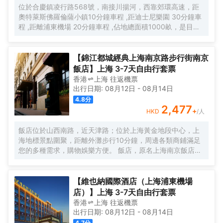
位於合慶鎮凌行路568號，南接川揚河，西靠郊環高速，距
奧特萊斯佛羅倫薩小鎮10分鐘車程 ,距迪士尼樂園 30分鐘車
程 ,距離浦東機場 20分鐘車程 ,佔地總面積1000畝，是目前
離市中心最近的生態農業休閒園區之一。有”浦東的後花園“的
美譽，集娛樂休閒、餐飲美食、會議會務、拓展訓練、團建
培訓於一體的綜合度假景區。 酒店整體以蘇式園林為主調，
【錦江都城經典上海南京路步行街南京
精緻、古樸的四合院酒店 古色古香、花草蘢葱、鳥語花香 配
飯店】上海 3-7天自由行套票
以現代化的設施以及標準化、人性化的服務。
香港
上海
往返
機票
出行日期:
08月12日
-
08月14日
4.8
分
2,477
+
HKD
/人
飯店位於山西南路，近天津路；位於上海黃金地段中心，上
海地標景點圍聚，距離外灘步行10分鐘，周邊各類商鋪滿足
您的多種需求，購物娛樂方便。 飯店，原名上海南京飯店。
始建於1929年，建成於1931年，猶太人投資建造，是一棟具
有80多年曆史的近代保護建築。落成後的相當一段時間，是
上海文壇人士聚會的場所，文壇巨匠巴金、魯迅等都曾和南
【維也納國際酒店（上海浦東機場
京飯店結下不解之緣，是巴金早期宴請賓客及重大宴請之
店）】上海 3-7天自由行套票
地。 飯店配有無線WIFI、中西式自助餐廳、大堂吧、會議
香港
上海
往返
機票
室，自助餐廳提供營養、豐富、藝術的自助早餐，多種選擇
出行日期:
08月12日
-
08月14日
的午晚餐，每日下午2點至4點提供“社交時光”供您享用飲
4.7
分