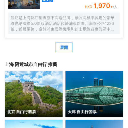
料、小食，飯店是您旅遊、商務的上佳選擇。
1,970
+
HKD
/人
酒店是上海錦江集團旗下高端品牌，按照高標準興建的豪華
維也納國際5.0新版酒店酒店位於浦東新區川南奉公路1226
號，近晨陽路，處於浦東國際機場和迪士尼旅遊度假區中間
位置，地理位置優越，自駕車3分鐘快速駛入上海S1高速，
去往市區、機場、迪士尼樂園、野生動物園等非常便捷。距
離浦東國際機場，僅有15分鐘車程。距離上海國際旅遊度假
展開
區（迪士尼樂園），僅有20分鐘車程。可便捷到達地鐵2號
線凌空路站，交通便利。酒店周圍生活設施齊全，商務旅遊
資源眾多，有上海新國際博覽中心、佛羅倫薩奧特萊斯購物
上海
附近城市自由行 推薦
小鎮、川沙古鎮、張聞天故居、上海野生動物園、三甲港濱
海旅遊區等。 酒店是錦江酒店（中國區）旗下的中端連鎖品
牌酒店，按照維也納國際5.0標準裝修，簡約時尚，整體風格
舒適典雅。客房寬敞明亮，房內布置精美，處處體現人性化
的理念。 酒店還有免費停車場、休閒茶吧、精品早餐、寬敞
會議室等，同時還為您提供24小時免費浦東機場接機（需預
約）等服務，賓客抵達浦東機場並取完行李聯繫當值司機
（13651944838），T1航站樓-三樓-3號門，T2航站樓-三
北京 自由行套票
天津 自由行套票
樓29號門，另酒店提供迪士尼樂園免費班車服務，送站時間
早上07：20一班車子送往迪士尼樂園，晚上第二場煙花結束
接回預計時間約22：00左右。是商務、休閒、會務的理想酒