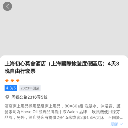
上海初心莫舍酒店（上海國際旅遊度假區店）4天3
晚自由行套票
4.8
/5
2023
年開業
周祝公路2316弄5號
酒店床上用品採用星級床上用品，80x80s級 洗髮水、沐浴露、護
髮素均為Horse Oil 熊野品牌洗手液Walch 品牌 ，吹風機使用徠芬
品牌，另外，酒店雙床有提供2張1.5米或者2張1.8米大床，不同於
其他酒店標間單人床，更適合家庭出行的大家庭。<br><br>酒店根
酒店床上用品採用星級床上用品，80x80s級 洗髮水、沐浴露、護
展開