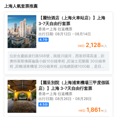
據房型提供免費自助餐份數，種類豐富。<br><br>酒店為方便遊客
髮素均為Horse Oil 熊野品牌洗手液Walch 品牌 ，吹風機使用徠芬
上海
人氣套票推薦
購買迪士尼禮品或者玩偶，特提供迪士尼世界商品部分商品，假一
品牌，另外，酒店雙床有提供2張1.5米或者2張1.8米大床，不同於
賠十。<br><br>酒店內有室外游泳池，分兒童和成人游泳池，適合
其他酒店標間單人床，更適合家庭出行的大家庭。<br><br>酒店根
夏季帶孩子嬉水。<br><br>酒店房型多種選擇，有雙床loft，雙床
據房型提供免費自助餐份數，種類豐富。<br><br>酒店為方便遊客
【麗怡酒店（上海火車站店）】上海
1.8米、雙床1.5米、兒童親子房、兒童樂高房、兒童滑梯房、公主
購買迪士尼禮品或者玩偶，特提供迪士尼世界商品部分商品，假一
3-7天自由行套票
房、主題房。更適合家庭出遊迪士尼，<br>温馨提示如續加被子
賠十。<br><br>酒店內有室外游泳池，分兒童和成人游泳池，適合
香港
上海
往返
機票
50/條，初心莫舍酒店期待您的光臨。<br>
夏季帶孩子嬉水。<br><br>酒店房型多種選擇，有雙床loft，雙床
出行日期:
08月12日
-
08月14日
1.8米、雙床1.5米、兒童親子房、兒童樂高房、兒童滑梯房、公主
4.7
分
房、主題房。更適合家庭出遊迪士尼，<br>温馨提示如續加被子
2,128
+
HKD
/人
50/條，初心莫舍酒店期待您的光臨。<br>
位於合慶鎮凌行路568號，南接川揚河，西靠郊環高速，距
奧特萊斯佛羅倫薩小鎮10分鐘車程 ,距迪士尼樂園 30分鐘車
程 ,距離浦東機場 20分鐘車程 ,佔地總面積1000畝，是目前
離市中心最近的生態農業休閒園區之一。有”浦東的後花園“的
美譽，集娛樂休閒、餐飲美食、會議會務、拓展訓練、團建
培訓於一體的綜合度假景區。 酒店整體以蘇式園林為主調，
【麗呈別院（上海浦東機場三甲度假區
精緻、古樸的四合院酒店 古色古香、花草蘢葱、鳥語花香 配
店）】上海 3-7天自由行套票
以現代化的設施以及標準化、人性化的服務。
香港
上海
往返
機票
出行日期:
08月26日
-
08月28日
4.5
分
1,861
+
HKD
/人