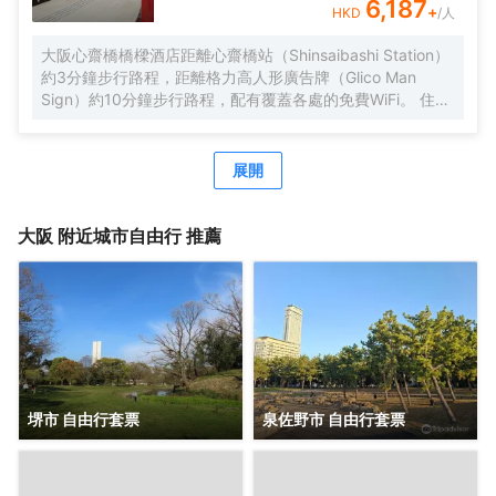
將更加舒適暢快。 酒店從2015年9月起開始分時段提供免費
6,187
+
HKD
/人
班車。按照酒店→伊丹機場巴士停車站→大阪city air樞紐站
（OCAT）→地鐵/近鐵Namba的路線每天運行，只提供送機
大阪心齋橋橋樑酒店距離心齋橋站（Shinsaibashi Station）
服務。
約3分鐘步行路程，距離格力高人形廣告牌（Glico Man
Sign）約10分鐘步行路程，配有覆蓋各處的免費WiFi。 住此
酒店可以享受免費的甜品自助餐。 酒店的每間客房均配有空
調、帶衞星頻道的平板電視、電熱水壺、保險箱，以及帶拖
鞋、免費洗浴用品、瓶裝水和吹風機的私人浴室，酒店為住
展開
客提供行李寄存。 酒店提供24小時前台。酒店前台提供免費
的攜帶式WiFi租賃服務。客人可在入住期間使用按摩椅。 酒
店在20:30至21:30之間供應免費日式拉麪和含酒精飲料的飲
大阪
附近城市自由行 推薦
品。酒店內提供額外收費的自助早餐以及觀光信息手冊，是
性價比極高的酒店，給您旅途帶來便捷和舒適。
堺市 自由行套票
泉佐野市 自由行套票