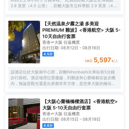
2.8 英里（4.5 公里），距離大阪市立科學館 2.9 英里（4.7
公里）。 您可利用免費 WiFi、公共區電視和自動售貨機等便
利服務和設施。 每天 6:30 至 9:30 提供收費的英式早餐。
特色服務/設施包括快速入住、24 小時前台服務和多語言服
【天然温泉夕霧之湯 多美迎
務。 有 276 間客房提供冰箱和液晶電視；您定能在旅途中找
PREMIUM 難波】<香港航空> 大阪 5-
到家的舒適。您的卧床備有羽絨被和高檔床上用品。提供免
10天自由行套票
費有線和無線上網，方便您與朋友保持聯繫；另提供有線頻
香港
大阪
往返
機票
道，可滿足您的娛樂需求。配備淋浴/盆浴組合的浴室提供浸
出行日期:
08月12日
-
08月16日
泡浴缸和免費洗浴用品。
4.5
分
5,597
+
HKD
/人
該酒店位於大阪南中心部，距離Nihonbashi火車站有5分鐘
步行路程。酒店地理位置優越，到難波和心齋橋都在徒步圈
內，無論是觀光還是出差都非常方便，是您來大阪的極佳選
擇。 酒店的外觀現代簡約，內部設計典雅精緻。酒店設有餐
廳、投幣式自助洗衣機、桑拿、男女分離式天然温泉大浴場
等設施，提供乾洗服務、複印服務以及行李寄存服務。酒店
【大阪心齋橋橋樑酒店】<香港航空>
客房典雅舒適，房內配備衞星平面電視、冰箱、電熱水壺等
大阪 5-10天自由行套票
設施，能在不經意間給您一絲驚喜。下榻酒店，您還可以徜
香港
大阪
往返
機票
徉於温泉中，放鬆身心，享受的服務。 酒店一流的設施和高
出行日期:
08月15日
-
08月19日
品質的服務，讓您享受貴族般的待遇和尊榮，您的大阪之行
4.6
分