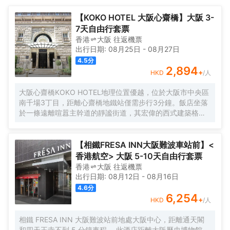
馨感。服務人員會提前為您準備好電熱水壺和咖啡壺/茶壺，以滿足
(Kamagasaki Triangle Park)、吉美畫廊和Haginochayanaka Park
您的飲水需求。浴室內提供拖鞋、24小時熱水和吹風機，讓您感受
都在酒店附近。</br>客房內的所有設施都是經過精心的考慮和安
【KOKO HOTEL 大阪心齋橋】大阪 3-
到賓至如歸的享受。</br>酒店提供的體育和休閒設施，旨在為旅客
排，包括空調和衣櫃/衣櫥，滿足您入住需求的同時又能增添家的温
7天自由行套票
營造多姿多彩的住宿體驗。為了方便旅客，酒店會提供接機服務。
馨感。服務人員會提前為您準備好電熱水壺和咖啡壺/茶壺，以滿足
香港
大阪
往返
機票
您的飲水需求。浴室內提供拖鞋、24小時熱水和吹風機，讓您感受
出行日期:
08月25日
-
08月27日
到賓至如歸的享受。</br>酒店提供的體育和休閒設施，旨在為旅客
4.5
分
營造多姿多彩的住宿體驗。為了方便旅客，酒店會提供接機服務。
2,894
+
HKD
/人
大阪心齋橋KOKO HOTEL地理位置優越，位於大阪市中央區
南千場3丁目，距離心齋橋地鐵站僅需步行3分鐘。飯店坐落
於一條遠離喧囂主幹道的靜謐街道，其宏偉的西式建築格外
引人注目。儘管位於心齋橋中心地帶，飯店營造出寧靜祥和
的氛圍，為賓客提供高品質的住宿體驗。
【相鐵FRESA INN大阪難波車站前】<
香港航空> 大阪 5-10天自由行套票
香港
大阪
往返
機票
出行日期:
08月12日
-
08月16日
4.6
分
6,254
+
HKD
/人
相鐵 FRESA INN 大阪難波站前地處大阪中心，距離通天閣
和四天王寺不到 5 分鐘車程。 此酒店距離大阪歷史博物館