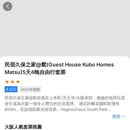
民宿久保之家@鬆(Guest House Kubo Homes
Matsu)5天4晚自由行套票
4.6
/5
2023
年開業
民宿久保之家@鬆坐落於上本町/天王寺/大阪南部，優越的地理位置
使它成為大阪一個令人嚮往的住宿選擇。 酒店距離花園町駅僅有
600m。在該地區觀光很容易，Haginochaya South Park
(Kamagasaki Triangle Park)、吉美畫廊和Haginochayanaka Park
民宿久保之家@鬆坐落於上本町/天王寺/大阪南部，優越的地理位置
展開
都在酒店附近。</br>客房內的所有設施都是經過精心的考慮和安
使它成為大阪一個令人嚮往的住宿選擇。 酒店距離花園町駅僅有
大阪
人氣套票推薦
排，包括空調和衣櫃/衣櫥，滿足您入住需求的同時又能增添家的温
600m。在該地區觀光很容易，Haginochaya South Park