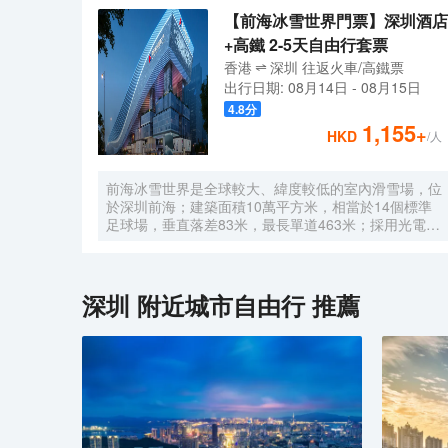
【前海冰雪世界門票】深圳酒店
+高鐵 2-5天自由行套票
香港
深圳
往返
火車/高鐵票
出行日期:
08月14日
-
08月15日
4.8
分
1,155
+
HKD
/人
前海冰雪世界是全球較大、緯度較低的室內滑雪場，位
於深圳前海；建築面積10萬平方米，相當於14個標準
足球場，垂直落差83米，最長單道463米‌；採用光電發
電冰蓄冷系統，減少43%碳排放，鋼結構用量達4.7萬
噸‌；全年維持-6℃，配備5條專業滑道（總長1569公
尺），可承辦國際滑雪賽事‌。
深圳
附近城市自由行 推薦