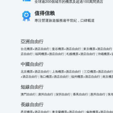
全球逾200個城市的機票及超過100萬間酒店
值得信賴
專注營運旅遊服務逾半世紀，口碑載道
亞洲自由行
台北機票+酒店自由行
|
曼谷機票+酒店自由行
|
東京機票+酒店自由行
店自由行
|
福岡機票+酒店自由行
|
札幌機票+酒店自由行
|
沖繩機票+
中國自由行
北京機票+酒店自由行
|
上海機票+酒店自由行
|
三亞機票+酒店自由行
+酒店自由行
|
海口機票+酒店自由行
|
福州機票+酒店自由行
|
南京機
短線自由行
澳門自由行
|
廣州自由行
|
深圳自由行
|
番禺自由行
|
惠州自由行
|
珠
長線自由行
悉尼機票+酒店自由行
|
奧克蘭機票+酒店自由行
|
倫敦機票+酒店自由