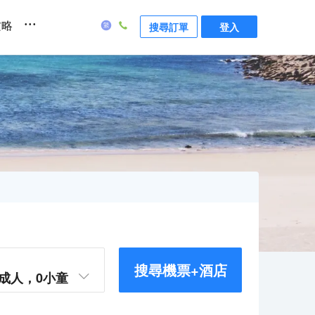
...
攻略
搜尋訂單
登入
搜尋機票+酒店
成人，
0
小童