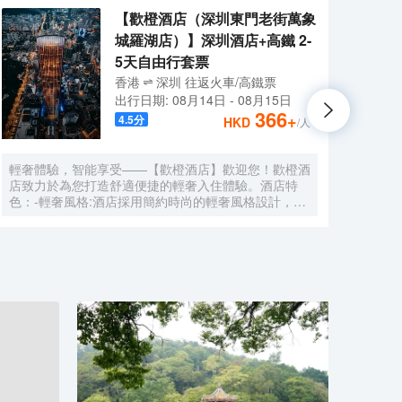
【歡橙酒店（深圳東門老街萬象
城羅湖店）】深圳酒店+高鐵 2-
5天自由行套票
香港
深圳
往返
火車/高鐵票
出行日期:
08月14日
-
08月15日
366
+
4.5
分
HKD
/人
輕奢體驗，智能享受——【歡橙酒店】歡迎您！歡橙酒
尚美
店致力於為您打造舒適便捷的輕奢入住體驗。酒店特
門店
色：-輕奢風格:酒店採用簡約時尚的輕奢風格設計，注
集團，
重細節與品質，為您營造舒適優雅的居住環境。-智能
牌:
體驗:房間配備小度智能系統，語音控制燈光、空調、
中檔
電視等設備，解放雙手，盡享科技帶來的便捷。-舒適
Roo
享受:24小時熱水即開即熱，無需等待，為您洗去一身
公社
疲憊。-影音娛樂:部分房間配備高清投影儀，打造私人
建店
影院，享受震撼視聽盛宴。-貼心服務:酒店設有洗衣
40
房，並提供烘乾服務，解決您的洗衣煩惱，讓旅途更加
藉創
輕鬆自在。歡橙酒店是您商務出行、休閒度假的理想之
持，
選。期待您的光臨！温馨提示，圖片僅供參考，無法涵
享大
蓋所有房型，詳細的實物照片請諮詢酒店。
網的
的生