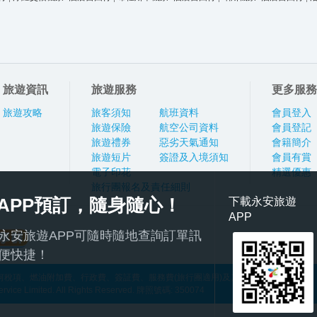
旅遊資訊
旅遊服務
更多服務
旅遊攻略
旅客須知
航班資料
會員登入
旅遊保險
航空公司資料
會員登記
旅遊禮券
惡劣天氣通知
會籍簡介
旅遊短片
簽證及入境須知
會員有賞
電子印花
精選優惠
旅行團報名及責任細則
APP預訂，隨身隨心！
下載永安旅遊
APP
永安旅遊APP可隨時隨地查詢訂單訊
便快捷！
稅項、燃油附加費、行政費、簽証費、服務費(旅行團適用)及其他應繳費用
ce Limited. All Rights Reserved. 牌照號碼: 350074