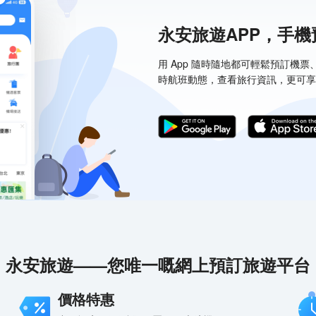
永安旅遊APP，手
用 App 隨時隨地都可輕鬆預訂機
時航班動態，查看旅行資訊，更可享
永安旅遊——您唯一嘅網上預訂旅遊平台
價格特惠