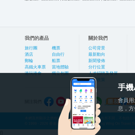
我們的產品
關於我們
旅行團
機票
公司背景
酒店
自由行
最新動向
郵輪
船票
新聞發佈
高鐵火車票
當地體驗
分行位置
港玩港食
獨立包團
人才招聘及發展
私隱政策
手機
會員用
關注我們
息，方
本網頁所顯示之價格因應產品種類及出發日期而有所不同，不包括任何
© 1999 - 2026 香港永安旅遊有限公司 Hong Kong Wing On Travel Servi
{}