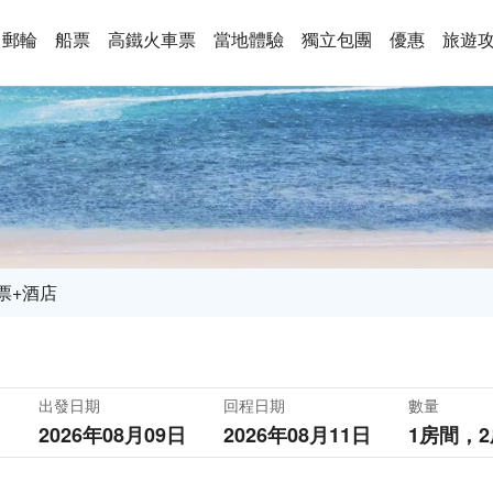
郵輪
船票
高鐵火車票
當地體驗
獨立包團
優惠
旅遊
票+酒店
出發日期
回程日期
數量
2026年08月09日
2026年08月11日
1房間，
2