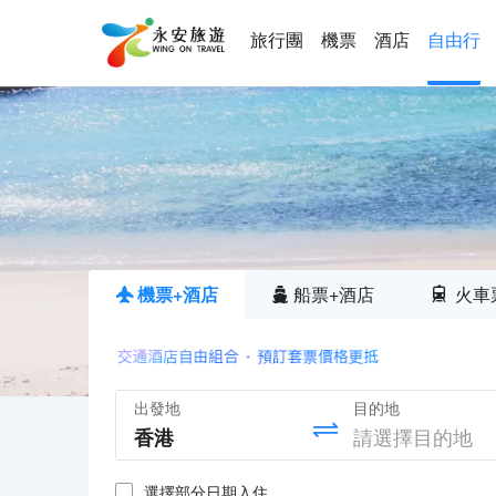
旅行團
機票
酒店
自由行
機票+酒店
船票+酒店
火車
出發地
目的地
選擇部分日期入住