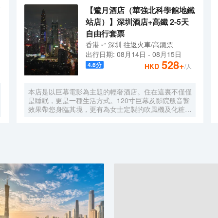
【鷺月酒店（華強北科學館地鐵
站店）】深圳酒店+高鐵 2-5天
自由行套票
香港
深圳
往返
火車/高鐵票
出行日期:
08月14日
-
08月15日
528
+
4.6
分
HKD
/人
本店是以巨幕電影為主題的輕奢酒店。住在這裏不僅僅
是睡眠，更是一種生活方式。120寸巨幕及影院般音響
效果帶您身臨其境，更有為女士定製的吹風機及化粧
鏡，無時無刻，呈現精彩。