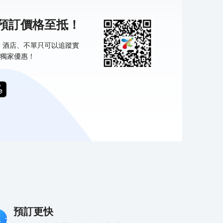
機預訂價格至抵！
票、酒店、不單只可以追蹤實
獨家優惠！
預訂更快