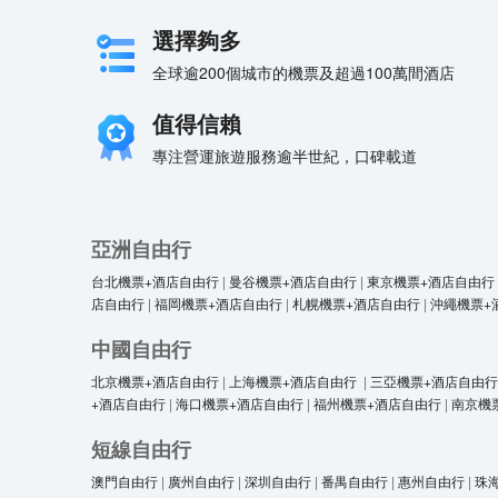
選擇夠多
全球逾200個城市的機票及超過100萬間酒店
值得信賴
專注營運旅遊服務逾半世紀，口碑載道
亞洲自由行
台北機票+酒店自由行
|
曼谷機票+酒店自由行
|
東京機票+酒店自由行
店自由行
|
福岡機票+酒店自由行
|
札幌機票+酒店自由行
|
沖繩機票+
中國自由行
北京機票+酒店自由行
|
上海機票+酒店自由行
|
三亞機票+酒店自由行
+酒店自由行
|
海口機票+酒店自由行
|
福州機票+酒店自由行
|
南京機
短線自由行
澳門自由行
|
廣州自由行
|
深圳自由行
|
番禺自由行
|
惠州自由行
|
珠