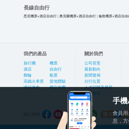
長線自由行
悉尼機票+酒店自由行
|
奧克蘭機票+酒店自由行
|
倫敦機票+酒店自由
我們的產品
關於我們
旅行團
機票
公司背景
酒店
自由行
最新動向
郵輪
船票
新聞發佈
高鐵火車票
當地體驗
分行位置
港玩港食
獨立包團
人才招聘及發展
私隱政策
手機
會員用
關注我們
息，方