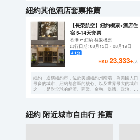
</br>客人可以在酒店盡情的享受各種體育設施，如
紐約
其他酒店套票推薦
備就緒。
【長榮航空】紐約機票+酒店住
宿 5-14天套票
香港
紐約
往返
機票
出行日期:
08月15日
-
08月19日
4.1
分
23,333
+
HKD
/人
紐約，通稱紐約市，位於美國紐約州南端，為美國人口
最多的城市、紐約都會區的核心、以及世界最大的城市
之一，是對全球的經濟、商業、金融、媒體、政治、教
育和娛樂具有極大影響力的國際大都會。紐約還是聯合
國總部所在地，因此也被認為是世界外交的中心。紐約
也被稱為世界上最重要的城市和「世界首都」。
紐約
附近城市自由行 推薦