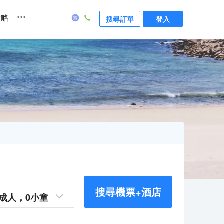
...
攻略
搜尋訂單
登入
搜尋機票+酒店
成人，
0
小童