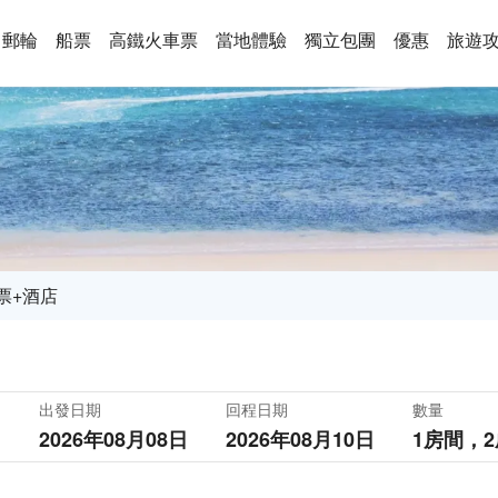
郵輪
船票
高鐵火車票
當地體驗
獨立包團
優惠
旅遊
票+酒店
出發日期
回程日期
數量
2026年08月08日
2026年08月10日
1房間，
2