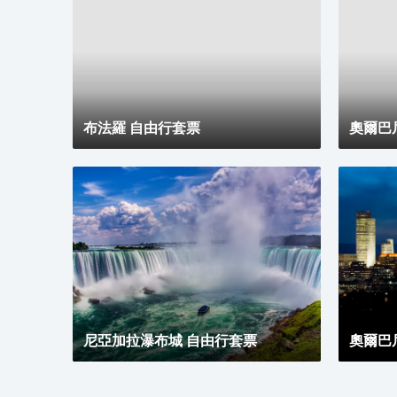
布法羅 自由行套票
奧爾巴
尼亞加拉瀑布城 自由行套票
奧爾巴