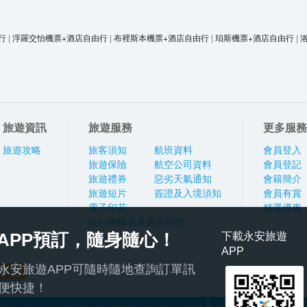
行
|
浮羅交怡機票+酒店自由行
|
布裡斯本機票+酒店自由行
|
珀斯機票+酒店自由行
|
旅遊資訊
旅遊服務
更多服務
旅遊攻略
旅客須知
航班資料
會員登入
旅遊保險
航空公司資料
會員登記
旅遊禮券
惡劣天氣通知
會籍簡介
旅遊短片
簽證及入境須知
會員有賞
電子印花
精選優惠
旅行團報名及責任細則
APP預訂，隨身隨心！
下載永安旅遊
APP
永安旅遊APP可隨時隨地查詢訂單訊
便快捷！