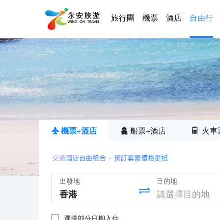
旅行團
機票
酒店
自由行
機票+酒店
船票+酒店
火車
出發地
目的地
選擇部分日期入住