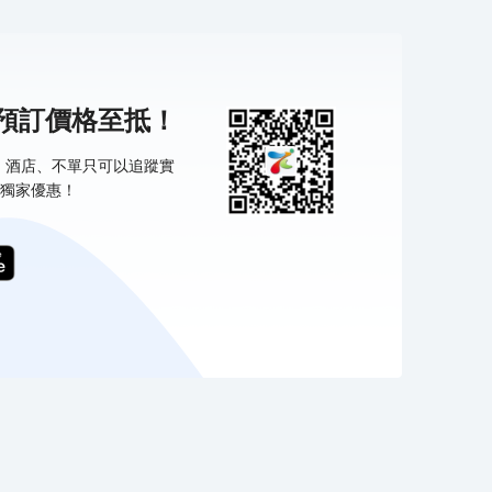
機預訂價格至抵！
票、酒店、不單只可以追蹤實
獨家優惠！