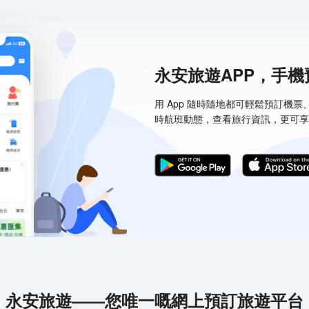
永安旅遊APP，手
用 App 隨時隨地都可輕鬆預訂機
時航班動態，查看旅行資訊，更可享
永安旅遊——您唯一嘅網上預訂旅遊平台