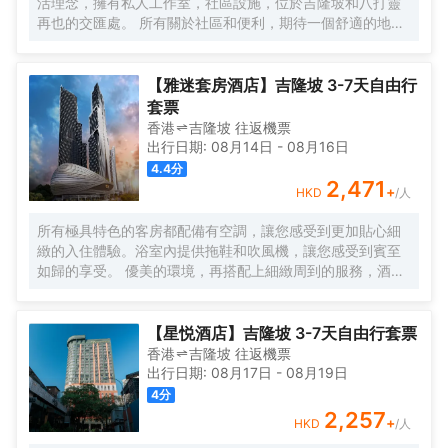
活理念，擁有私人工作室，社區設施，位於吉隆坡和八打靈
泳池內暢遊，欣賞KLCC公園如畫般的風景。
再也的交匯處。 所有關於社區和便利，期待一個舒適的地方
休息，獨特的社區活動，以及空間，讓您獲得靈感。 入住數
月或住宿幾晚，Komune Living是您的家，只要您需要。不
僅僅是逗留，找到一種生活，工作和娛樂的生活方式。
【雅迷套房酒店】吉隆坡 3-7天自由行
套票
香港
吉隆坡
往返
機票
出行日期:
08月14日
-
08月16日
4.4
分
2,471
+
HKD
/人
所有極具特色的客房都配備有空調，讓您感受到更加貼心細
緻的入住體驗。浴室內提供拖鞋和吹風機，讓您感受到賓至
如歸的享受。 優美的環境，再搭配上細緻周到的服務，酒店
的休閒區定能滿足您的品質需求。酒店設有24小時前台諮詢
服務，為下榻至此的您提供最貼心的行程安排。
【星悦酒店】吉隆坡 3-7天自由行套票
香港
吉隆坡
往返
機票
出行日期:
08月17日
-
08月19日
4
分
2,257
+
HKD
/人