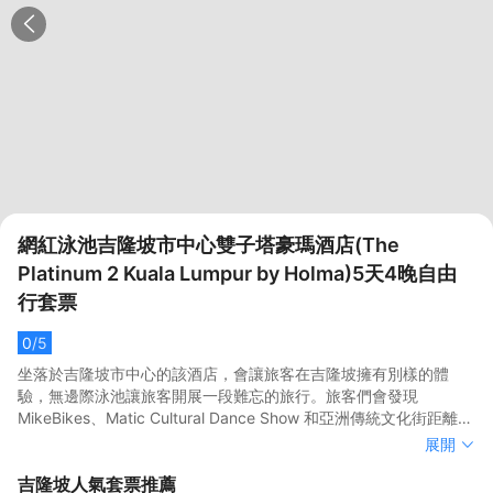
網紅泳池吉隆坡市中心雙子塔豪瑪酒店(The
Platinum 2 Kuala Lumpur by Holma)5天4晚自由
行套票
0
/5
坐落於吉隆坡市中心的該酒店，會讓旅客在吉隆坡擁有別樣的體
驗，無邊際泳池讓旅客開展一段難忘的旅行。旅客們會發現
MikeBikes、Matic Cultural Dance Show 和亞洲傳統文化街距離酒
店都不遠。客房內的所有設施都是經過精心的考慮和安排，包括空
坐落於吉隆坡市中心的該酒店，會讓旅客在吉隆坡擁有別樣的體
展開
調和衣櫃/衣櫥，滿足您入住需求的同時又能增添家的温馨感。 服務
驗，無邊際泳池讓旅客開展一段難忘的旅行。旅客們會發現
吉隆坡
人氣套票推薦
人員會提前為您準備好電熱水壺和瓶裝水，以滿足旅客的飲水需
MikeBikes、Matic Cultural Dance Show 和亞洲傳統文化街距離酒