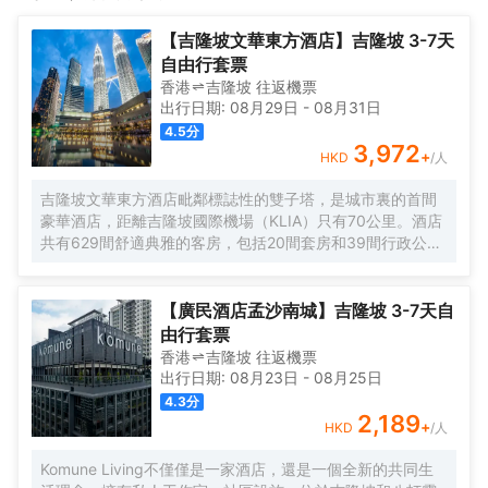
求。倘若您在忙碌的一天後想在自己的客房內放鬆，提供拖鞋和吹
店都不遠。客房內的所有設施都是經過精心的考慮和安排，包括空
風機的客房浴室是不錯的選擇。對於顧客來説，可以在健身室享受
調和衣櫃/衣櫥，滿足您入住需求的同時又能增添家的温馨感。 服務
【吉隆坡文華東方酒店】吉隆坡 3-7天
鍛鍊的樂趣。品質保證的禮賓服務，讓旅客真正體驗賓至如歸的享
人員會提前為您準備好電熱水壺和瓶裝水，以滿足旅客的飲水需
自由行套票
受。 重要訊息：停車位-住客必須在大廳完成登記入住並獲得停車門
求。倘若您在忙碌的一天後想在自己的客房內放鬆，提供拖鞋和吹
香港
吉隆坡
往返
機票
卡後，即可在酒店停車場享用免費停車。如果住客在辦理入住手續
風機的客房浴室是不錯的選擇。對於顧客來説，可以在健身室享受
出行日期:
08月29日
-
08月31日
之前或者沒有停車門卡就進入停車場，他們需要自行承擔停車費
鍛鍊的樂趣。品質保證的禮賓服務，讓旅客真正體驗賓至如歸的享
4.5
分
用。<br>
受。 重要訊息：停車位-住客必須在大廳完成登記入住並獲得停車門
3,972
+
HKD
/人
卡後，即可在酒店停車場享用免費停車。如果住客在辦理入住手續
之前或者沒有停車門卡就進入停車場，他們需要自行承擔停車費
吉隆坡文華東方酒店毗鄰標誌性的雙子塔，是城市裏的首間
用。<br>
豪華酒店，距離吉隆坡國際機場（KLIA）只有70公里。酒店
共有629間舒適典雅的客房，包括20間套房和39間行政公
寓，房內設施齊全，客人能俯瞰公園，並欣賞令人印象深刻
的城市天際線景觀。酒店的行政樓層更加豪華和舒適，共提
供146間客房和20間套房，客人可專享文華東方會行政貴賓
【廣民酒店孟沙南城】吉隆坡 3-7天自
廊設施的優待。客人可以在房內免費上網。酒店內的餐飲和
由行套票
酒吧令人更加難忘。客人可以在酒店的7間餐廳，酒吧和休息
香港
吉隆坡
往返
機票
室盡情享受或舉辦慶祝活動。酒店設有豐富的會議和宴會設
出行日期:
08月23日
-
08月25日
施，包括一個可容納1,800位賓客的無柱式大宴會廳，鑽石宴
4.3
分
會廳也可容納500位客人。酒店的16個功能室都配備了可用
2,189
+
HKD
/人
於研討會，國際會議，展覽，婚禮等活動的視聽設備。文華
東方酒店活力俱樂部及水療中心為賓客提供一個寧靜的氛
Komune Living不僅僅是一家酒店，還是一個全新的共同生
圍，完善的健身設備和一流的温泉理療。客人可以在酒店游