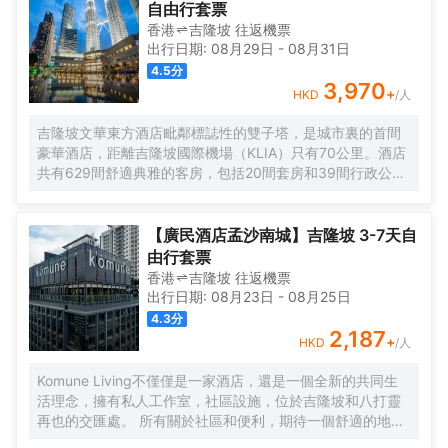
自由行套票
香港
吉隆坡
往返
機票
出行日期:
08月29日
-
08月31日
4.5
分
3,970
+
HKD
/人
吉隆坡文華東方酒店毗鄰標誌性的雙子塔，是城市裏的首間
豪華酒店，距離吉隆坡國際機場（KLIA）只有70公里。酒店
共有629間舒適典雅的客房，包括20間套房和39間行政公
寓，房內設施齊全，客人能俯瞰公園，並欣賞令人印象深刻
的城市天際線景觀。酒店的行政樓層更加豪華和舒適，共提
供146間客房和20間套房，客人可專享文華東方會行政貴賓
【廣民酒店孟沙南城】吉隆坡 3-7天自
廊設施的優待。客人可以在房內免費上網。酒店內的餐飲和
由行套票
酒吧令人更加難忘。客人可以在酒店的7間餐廳，酒吧和休息
香港
吉隆坡
往返
機票
室盡情享受或舉辦慶祝活動。酒店設有豐富的會議和宴會設
出行日期:
08月23日
-
08月25日
施，包括一個可容納1,800位賓客的無柱式大宴會廳，鑽石宴
4.3
分
會廳也可容納500位客人。酒店的16個功能室都配備了可用
2,187
+
HKD
/人
於研討會，國際會議，展覽，婚禮等活動的視聽設備。文華
東方酒店活力俱樂部及水療中心為賓客提供一個寧靜的氛
Komune Living不僅僅是一家酒店，還是一個全新的共同生
圍，完善的健身設備和一流的温泉理療。客人可以在酒店游
活理念，擁有私人工作室，社區設施，位於吉隆坡和八打靈
泳池內暢遊，欣賞KLCC公園如畫般的風景。
再也的交匯處。 所有關於社區和便利，期待一個舒適的地方
休息，獨特的社區活動，以及空間，讓您獲得靈感。 入住數