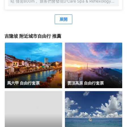
站 僅需800m 。旅客們會發現D'Care Spa & Reflexology、
阿羅街和Havana Kl距離酒店都不遠。酒店對客房的裝飾十分
考究，每間設施齊全的客房都配備有空調。有飲水需求的旅
客，酒店還為您提供了瓶裝水。除此之外，配備有拖鞋和24
展開
小時熱水的浴室是您消除一天疲勞的好地方。在空閒的時
候，去酒吧喝杯飲品放鬆一下是不錯的選擇。如果旅客想在
自己的房間舒適的用餐，酒店可提供客房服務。若是覺得酒
吉隆坡
附近城市自由行 推薦
店的餐飲無法滿足您挑剔的味蕾，附近香蘭葉（麪包甜點）
的香蘭葉蛋奶煎糕、Nobu（日本料理）的Black Cod With
Miso和Restoran Rebung Chef Ismail（東南亞菜）的亞參叻
沙或許能勾起您的食慾。酒店種類繁多的休閒設施能為每一
位下榻於此的您創造多元化的休閒空間，這其中包括按摩室
和室外泳池。酒店的會議廳將熱情的服務與專業的素質完美
地結合在一起。客人如需兌換貨幣，酒店會為您提供外幣兌
換服務。
馬六甲 自由行套票
雲頂高原 自由行套票