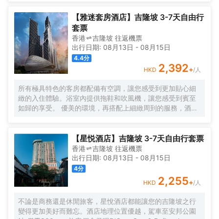
月或住宿幾晚，Komune Living是您的家，只要您需要。不
僅僅是逗留，找到一種生活，工作和娛樂的生活方式。
【雅迷套房酒店】吉隆坡 3-7天自由行
套票
香港
吉隆坡
往返
機票
出行日期:
08月13日
-
08月15日
4.4
分
2,392
+
HKD
/人
所有極具特色的客房都配備有空調，讓您感受到更加貼心細
緻的入住體驗。浴室內提供拖鞋和吹風機，讓您感受到賓至
如歸的享受。 優美的環境，再搭配上細緻周到的服務，酒店
的休閒區定能滿足您的品質需求。酒店設有24小時前台諮詢
服務，為下榻至此的您提供最貼心的行程安排。
【星悦酒店】吉隆坡 3-7天自由行套票
香港
吉隆坡
往返
機票
出行日期:
08月13日
-
08月15日
4
分
2,255
+
HKD
/人
不論是商務還是休閒旅客，星悅酒店都能讓您的吉隆坡之行
變得更加美好而難忘。酒店地理位置優越，駕車至安邦公園