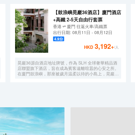
【鼓浪嶼晃巖36酒店】廈門酒店
+高鐵 2-5天自由行套票
香港
廈門
往返
火車/高鐵票
出行日期:
08月11日
-
08月12日
4.9
分
3,192
+
HKD
/人
晃巖36源自酒店地址牌號，作為 SLH 全球奢華精品酒
店聯盟旗下酒店，旨在成為賓客遠離喧囂的心安之所。
在廈門鼓浪嶼，那座被歲月温柔以待的小島上，晃巖
36 酒店宛如一顆明珠，散發着迷人而靜謐的光輝。其
前身，是清末民初愛國華僑邱允衡的故居，歷史的韻味
如同一縷幽夢，在每一寸磚石間縈繞。自廈門搭乘渡
輪，仿若穿越一片波光粼粼的詩海，便能抵達這片與繁
忙及快節奏隔絕的靜謐天堂。 踏入晃巖36，復古留聲
機裏傳出的悠揚旋律，似是時光的淺吟低唱，伴你開啟
這一場優雅之旅。閩南彩色玻璃窗與南洋風情花紋瓷磚
錯落交織，仿若一幅色彩斑斕而又富有異域風情的畫
卷，目光所及之處，皆是細膩的藝術筆觸。每間卧室皆
似陽光的寵兒，寬敞露台仿若空中花園，精心雕琢的細
節之處盡顯匠心。精心挑選的洗護產品與南方酒店少有