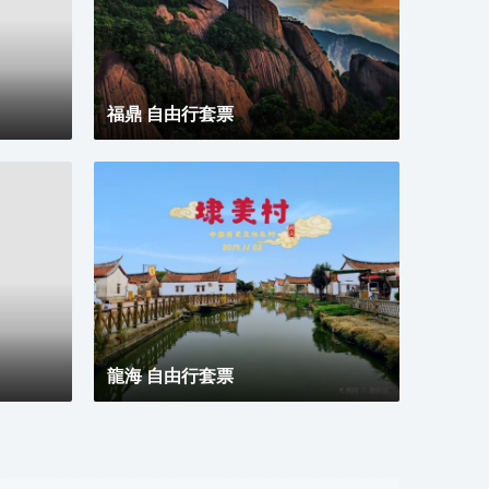
色。 
外遊
景於
鷺江
精緻
福鼎 自由行套票
尋味
龍海 自由行套票