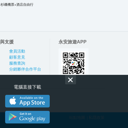
洛杉磯機票+酒店自由行
與支援
永安旅遊APP
會員活動
顧客意見
服務查詢
分銷夥伴合作平台
電腦直接下載
站點地圖
私隱政策
|