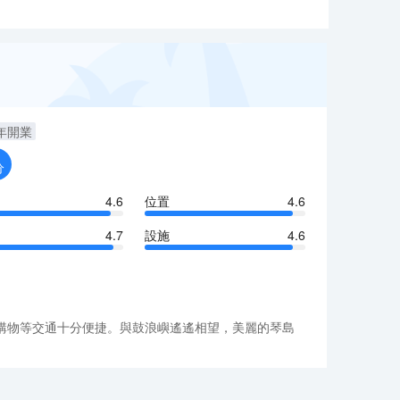
年開業
分
4.6
位置
4.6
4.7
設施
4.6
購物等交通十分便捷。與鼓浪嶼遙遙相望，美麗的琴島