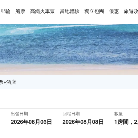
郵輪
船票
高鐵火車票
當地體驗
獨立包團
優惠
旅遊
票+酒店
出發日期
回程日期
數量
2026年08月06日
2026年08月08日
1房間，
2