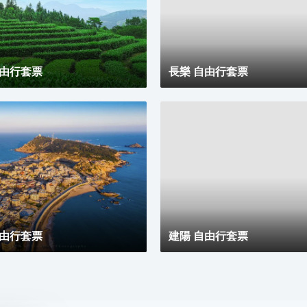
的臻品烘衣倉，以貼心的呵護，讓每一個清晨的準備都
成為一種愉悅的儀式。靜謐的夜晚，在戶外浴缸中舒展
身心，拱形窗戶宛如精緻畫框，框住那城市的迷人景
緻，亦框住這片刻的寧靜與閒適。「山石茶事」中，繁
茂的木棉樹與龍眼樹的綠意簇擁間，悠然品茗，讓那一
自由行套票
抹茶香與自然的氣息相融相契。在那寧靜的庭院裏，新
長樂 自由行套票
中式茶韻裊裊，創意咖啡香氣氤氲，時光彷彿在此刻停
駐，讓人沉醉不知歸路。「日光餐廳」裏，中西合璧的
融合美食宛如一場舌尖上的文化盛宴。「音樂會客廳」
內，鋼琴伴奏下的威士忌之夜，又似一場靈魂與音符、
美酒的繾綣私語。
自由行套票
建陽 自由行套票