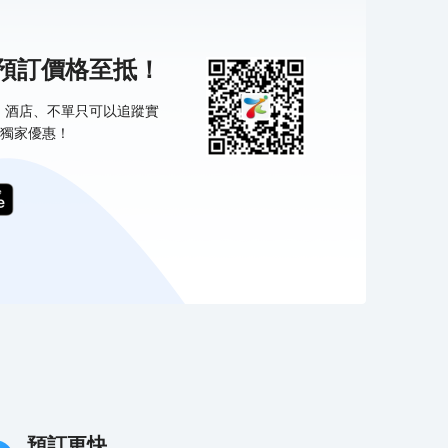
機預訂價格至抵！
票、酒店、不單只可以追蹤實
獨家優惠！
預訂更快