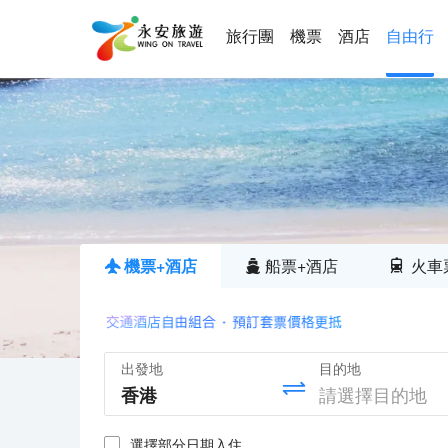
旅行團
機票
酒店
自由行
機票+酒店
船票+酒店
火車
出發地
目的地
選擇部分日期入住