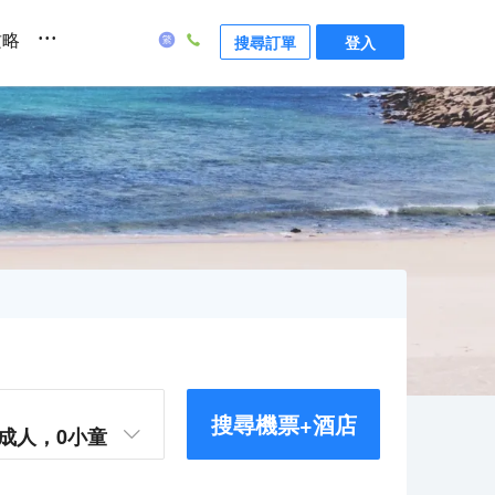
...
攻略
搜尋訂單
登入
搜尋機票+酒店
成人，
0
小童