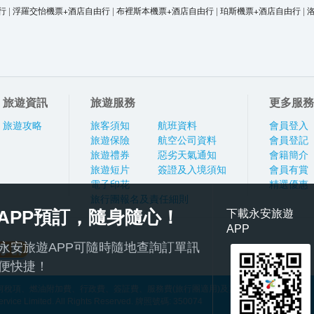
行
|
浮羅交怡機票+酒店自由行
|
布裡斯本機票+酒店自由行
|
珀斯機票+酒店自由行
|
旅遊資訊
旅遊服務
更多服務
旅遊攻略
旅客須知
航班資料
會員登入
旅遊保險
航空公司資料
會員登記
旅遊禮券
惡劣天氣通知
會籍簡介
旅遊短片
簽證及入境須知
會員有賞
電子印花
精選優惠
旅行團報名及責任細則
APP預訂，隨身隨心！
下載永安旅遊
APP
永安旅遊APP可隨時隨地查詢訂單訊
便快捷！
稅項、燃油附加費、行政費、簽証費、服務費(旅行團適用)及其他應繳費用
ce Limited. All Rights Reserved. 牌照號碼: 350074