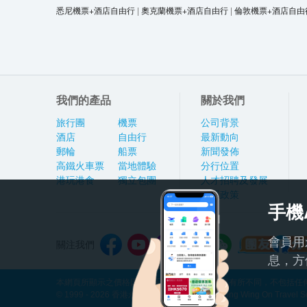
悉尼機票+酒店自由行
|
奧克蘭機票+酒店自由行
|
倫敦機票+酒店自由
我們的產品
關於我們
旅行團
機票
公司背景
酒店
自由行
最新動向
郵輪
船票
新聞發佈
高鐵火車票
當地體驗
分行位置
港玩港食
獨立包團
人才招聘及發展
私隱政策
手機
會員用
關注我們
息，方
本網頁所顯示之價格因應產品種類及出發日期而有所不同，不包括任何
© 1999 - 2026 香港永安旅遊有限公司 Hong Kong Wing On Travel Servi