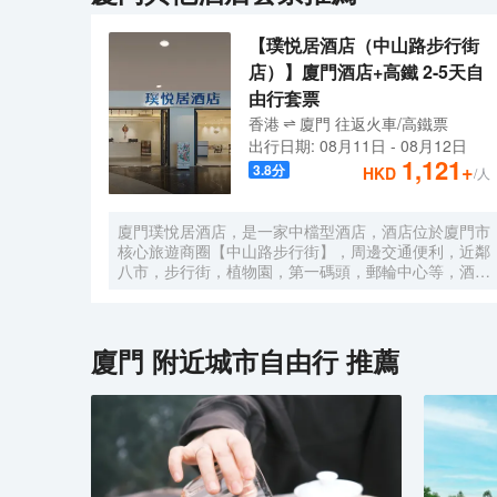
【璞悦居酒店（中山路步行街
店）】廈門酒店+高鐵 2-5天自
由行套票
香港
廈門
往返
火車/高鐵票
出行日期:
08月11日
-
08月12日
1,121
+
3.8
分
HKD
/人
廈門璞悅居酒店，是一家中檔型酒店，酒店位於廈門市
核心旅遊商圈【中山路步行街】，周邊交通便利，近鄰
八市，步行街，植物園，第一碼頭，郵輪中心等，酒店
提供免費的洗衣服服務。酒店每日提供自助早餐。
廈門
附近城市自由行 推薦