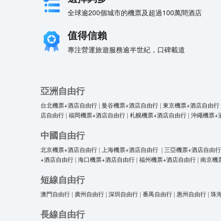
全球逾200個城市的機票及超過100萬間酒店
值得信賴
專注營運旅遊服務逾半世紀，口碑載道
亞洲自由行
台北機票+酒店自由行
|
曼谷機票+酒店自由行
|
東京機票+酒店自由行
店自由行
|
福岡機票+酒店自由行
|
札幌機票+酒店自由行
|
沖繩機票+
中國自由行
北京機票+酒店自由行
|
上海機票+酒店自由行
|
三亞機票+酒店自由行
+酒店自由行
|
海口機票+酒店自由行
|
福州機票+酒店自由行
|
南京機
短線自由行
澳門自由行
|
廣州自由行
|
深圳自由行
|
番禺自由行
|
惠州自由行
|
珠
長線自由行