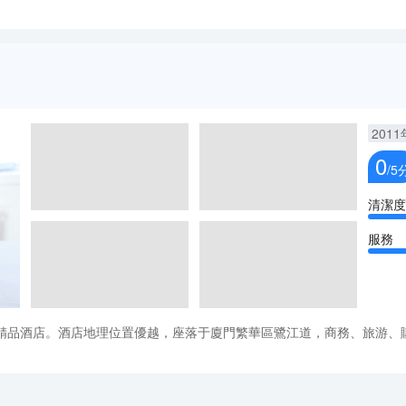
2011
0
/5
清潔度
服務
精品酒店。酒店地理位置優越，座落于廈門繁華區鷺江道，商務、旅游、