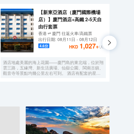
【新東亞酒店（廈門國際機場
店）】廈門酒店+高鐵 2-5天自
由行套票
香港
廈門
往返
火車/高鐵票
出行日期:
08月11日
-
08月12日
1,027
+
4.6
分
HKD
/人
酒店地處美麗的海上花園——廈門島的東北端，位於翔
鷺江
雲三路，五緣灣、新生活廣場、仙嶽公園、閩南古鎮、
門三
觀音寺等景點均幾公里左右可到。 酒店有配套的星連
驗型
心茶餐廳，滿足你的用餐需求；還有大型停車場，為你
一，
的出行帶來很多便捷。 酒店客房整潔乾淨、簡約大
女王
方，房內設施齊全，床品每客一換，網絡讓你與外界溝
曾造
通不中斷。酒店為住客提供免費接送機服務（詳情諮詢
詞：
門店）。
鷺江
代交
光。
位踏
跳，
間。
洗室