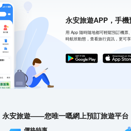
永安旅遊APP，手
用 App 隨時隨地都可輕鬆預訂機
時航班動態，查看旅行資訊，更可享
永安旅遊——您唯一嘅網上預訂旅遊平台
價格特惠